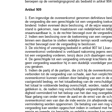
beroepen op de vernietigingsgrond als bedoeld in artikel 904 
Artikel 909
1. Een ingevolge de overeenkomst genomen definitieve besl
de vergoeding die een gerechtigde tot een vergoeding toeko
bindend. Indien evenwel deze beslissing, of de wijze waarop
stand is gekomen, naar maatstaven van redelijkheid en billij
onaanvaardbaar is, is de rechter bevoegd over de vergoedin
2. Indien een beslissing over de toekenning van een vergoed
binnen een daartoe te stellen redelijke termijn wordt verkreg
rechter bevoegd over de vergoeding te beslissen.
3. De stichting of vereniging,bedoeld in artikel 907 lid 1,kan
overeenkomst verbindend is verklaard nakoming jegens een
tot een vergoeding vorderen, tenzij deze zich daartegen verz
4. De gerechtigde tot een vergoeding ontvangt krachtens d
geen vergoeding waardoor hij in een duidelijk voordeliger pos
zou geraken.
5. Indien de partij of de partijen, die zich bij de overeenko
verbonden tot de vergoeding van schade, aan hun verplichti
overeenkomst kunnen voldoen door betaling van een in de
vastgesteld bedrag, en het totaalbedrag van de verschuldig
het totaal te voldoende bedrag overschrijdt, worden, nadat di
gebleken is, de nadien nog verschuldigde vergoedingen naar
digheid verminderd tot het beloop van het dan nog overgebl
Naar gelang van onder meer de aard en de ernst van de sch
overeenkomst een van dan de inde eerste zin afwijkende wi
vermindering worden opgenomen. De betaling van een nog v
vergoeding kan worden opgeschort indien in verband met het
eerste en tweede zin bepaalde op redelijke gronden kan word