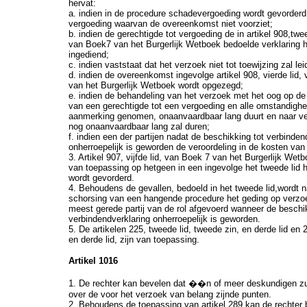
hervat:
a. indien in de procedure schadevergoeding wordt gevorderd,
vergoeding waarvan de overeenkomst niet voorziet;
b. indien de gerechtigde tot vergoeding de in artikel 908,twee
van Boek7 van het Burgerlijk Wetboek bedoelde verklaring h
ingediend;
c. indien vaststaat dat het verzoek niet tot toewijzing zal lei
d. indien de overeenkomst ingevolge artikel 908, vierde lid,
van het Burgerlijk Wetboek wordt opgezegd;
e. indien de behandeling van het verzoek met het oog op d
van een gerechtigde tot een vergoeding en alle omstandighe
aanmerking genomen, onaanvaardbaar lang duurt en naar v
nog onaanvaardbaar lang zal duren;
f. indien een der partijen nadat de beschikking tot verbinden
onherroepelijk is geworden de veroordeling in de kosten van 
3. Artikel 907, vijfde lid, van Boek 7 van het Burgerlijk Wetb
van toepassing op hetgeen in een ingevolge het tweede lid 
wordt gevorderd.
4. Behoudens de gevallen, bedoeld in het tweede lid,wordt 
schorsing van een hangende procedure het geding op verzo
meest gerede partij van de rol afgevoerd wanneer de beschik
verbindendverklaring onherroepelijk is geworden.
5. De artikelen 225, tweede lid, tweede zin, en derde lid en
en derde lid, zijn van toepassing.
Artikel 1016
1. De rechter kan bevelen dat ��n of meer deskundigen zu
over de voor het verzoek van belang zijnde punten.
2. Behoudens de toepassing van artikel 289 kan de rechter 