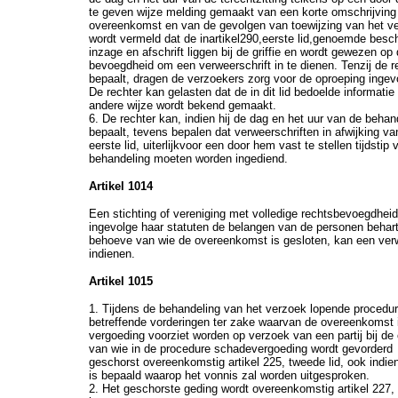
te geven wijze melding gemaakt van een korte omschrijving
overeenkomst en van de gevolgen van toewijzing van het v
wordt vermeld dat de inartikel290,eerste lid,genoemde besch
inzage en afschrift liggen bij de griffie en wordt gewezen op
bevoegdheid om een verweerschrift in te dienen. Tenzij de r
bepaalt, dragen de verzoekers zorg voor de oproeping ingevol
De rechter kan gelasten dat de in dit lid bedoelde informatie
andere wijze wordt bekend gemaakt.
6. De rechter kan, indien hij de dag en het uur van de behan
bepaalt, tevens bepalen dat verweerschriften in afwijking van
eerste lid, uiterlijkvoor een door hem vast te stellen tijdstip 
behandeling moeten worden ingediend.
Artikel 1014
Een stichting of vereniging met volledige rechtsbevoegdheid
ingevolge haar statuten de belangen van de personen behart
behoeve van wie de overeenkomst is gesloten, kan een verw
indienen.
Artikel 1015
1. Tijdens de behandeling van het verzoek lopende procedu
betreffende vorderingen ter zake waarvan de overeenkomst 
vergoeding voorziet worden op verzoek van een partij bij d
van wie in de procedure schadevergoeding wordt gevorderd
geschorst overeenkomstig artikel 225, tweede lid, ook indie
is bepaald waarop het vonnis zal worden uitgesproken.
2. Het geschorste geding wordt overeenkomstig artikel 227, e