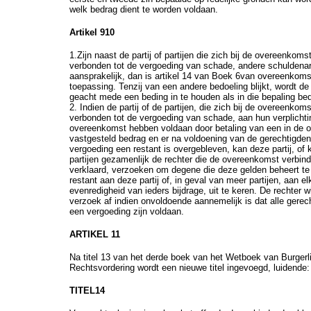
welk bedrag dient te worden voldaan.
Artikel 910
1.Zijn naast de partij of partijen die zich bij de overeenkom
verbonden tot de vergoeding van schade, andere schuldenar
aansprakelijk, dan is artikel 14 van Boek 6van overeenkoms
toepassing. Tenzij van een andere bedoeling blijkt, wordt 
geacht mede een beding in te houden als in die bepaling be
2. Indien de partij of de partijen, die zich bij de overeenko
verbonden tot de vergoeding van schade, aan hun verplichti
overeenkomst hebben voldaan door betaling van een in de
vastgesteld bedrag en er na voldoening van de gerechtigden
vergoeding een restant is overgebleven, kan deze partij, of
partijen gezamenlijk de rechter die de overeenkomst verbin
verklaard, verzoeken om degene die deze gelden beheert te 
restant aan deze partij of, in geval van meer partijen, aan elk
evenredigheid van ieders bijdrage, uit te keren. De rechter wi
verzoek af indien onvoldoende aannemelijk is dat alle gerech
een vergoeding zijn voldaan.
ARTIKEL 11
Na titel 13 van het derde boek van het Wetboek van Burgerl
Rechtsvordering wordt een nieuwe titel ingevoegd, luidende:
TITEL14