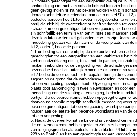
3. Vooreen gerechtigde tot een vergoeding die bij de in lid 2
aankondiging niet met zijn schade bekend kon zijn heeft ee
geen gevolg indien hij na het bekend worden van zijn schad
dooreen schriftelijke mededeling aan de in artikel 907 lid 2, 
bedoelde persoon heeft laten weten niet gebonden te willen 
partij die zich bij de overeenkomst heeft verbonden tot verg
schade kan een gerechtigde tot een vergoeding als bedoeld 
zin schriftelijk een termijn van ten minste zes maanden ste
deze kan laten weten niet gebonden te willen zijn.Daarbij wo
mededeling gedaan van de naam en de woonplaats van de in
lid 2, onder f, bedoelde persoon.
4. Een beding dat een partij bij de overeenkomst ten nadele
gerechtigden tot een vergoeding van een verbintenis bevrijdt
verbindendverklaring nietig, tenzij het de partijen, die zich 
hebben verbonden tot de vergoeding van de schade gezamen
bevoegdheid geeft om uiterlijk binnen zes maanden na verlo
lid 2 bedoelde door de rechter te bepalen termijn de overee
zeggen op de grond dat de verbindendverklaring voor te wei
tot een vergoeding gevolgen heeft. Opzegging vindt in dat g
plaats door aankondiging in twee nieuwsbladen en door een s
mededeling aan de stichting of vereniging, bedoeld in artikel
partijen die de overeenkomst hebben opgezegd dragen er zo
daarvan zo spoedig mogelijk schriftelijk mededeling wordt 
bekende gerechtigden tot een vergoeding, waarbij de partije
houden aan de laatste hen bekende woonplaatsen van de ge
tot een vergoeding.
5. Nadat de overeenkomst verbindend is verklaard kunnen de
die de overeenkomst hebben gesloten zich niet beroepen op
vernietigingsgronden als bedoeld in de artikelen 44 lid 3 va
228 van Boek 6,en kan een gerechtigde tot een vergoeding z