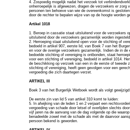
4. Zospoedig mogelijk nadat het verzoek tot verbindendverkl
onherroepelijk is afgewezen, dragen de verzoekers er zorg v
personen ten behoeve van wie de overeenkomst is gesloten
door de rechter te bepalen wijze van op de hoogte worden g
Artikel 1018
1. Beroep in cassatie staat uitsluitend voor de verzoekers 
uitsluitend door de verzoekers gezamenlijk worden ingesteld
2. Herroeping staat uitsluitend open voor de stichting of vere
bedoeld in artikel 907, eerste lid, van Boek 7 van het Burger
en voor de overige verzoekers gezamenlijk. Indien de in de 
bedoelde stichting of vereniging is ontbonden, staat herroep
voor een stichting of vereniging, bedoeld in artikel 1014. He
de beschikking op verzoek van een in de eerste of tweede z
stichting of vereniging, heeft geen gevolgen voor een gerech
vergoeding die zich daartegen verzet.
ARTIKEL III
Boek 3 van het Burgerlijk Wetboek wordt als volgt gewijzigd
De eerste zin van lid 5 van artikel 310 komt te luiden:
5. In afwijking van de leden 1 en 2 verjaart een rechtsvorder
vergoeding van schade door letsel of overlijden slechts doo
vijf jaren na de aanvang van de dag volgende op die waarop
benadeelde zowel met de schade als met de daarvoor aansp
persoon bekend is geworden.
ARTIKEL IV