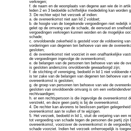
verkregen;
f. de naam en de woonplaats van degene aan wie de in artik
leden 2 en 3 bedoelde schriftelijke mededeling kan worden 
3. De rechter wijst het verzoek af indien:
a. de overeenkomst niet aan lid 2 voldoet;
b. de hoogte van de toegekende vergoedingen niet redelijk 
gelet op de omvang van de schade, de eenvoud en snelhei
vergoedingen verkregen kunnen worden en de mogelijke oo
schade;
c. onvoldoende zekerheid is gesteld voor de voldoening van
vorderingen van degenen ten behoeve van wie de overeenk
gesloten;
d. de overeenkomst niet voorziet in een onafhankelijke vasts
de vergoedingen ingevolge de overeenkomst;
e. de belangen van de personen ten behoeve van wie de o
is gesloten anderszins onvoldoende gewaarborgd zijn;
f. de stichting of vereniging, bedoeld in lid 1 niet voldoende 
is ter zake van de belangen van degenen ten behoeve van 
overeenkomst is gesloten;
g. de groep van personen ten behoeve van wie de overeenk
gesloten van onvoldoende omvang is om een verbindendverk
rechtvaardigen;
h. er een rechtspersoon is die ingevolge de overeenkomst 
verstrekt, en deze geen partij is bij de overeenkomst.
4. De rechter kan alvorens te beslissen partijen gelegenhei
overeenkomst aan te vullen of te wijzigen.
5. Het verzoek, bedoeld in lid 1, stuit de verjaring van een 
tot vergoeding van schade tegen de personen die partij zijn b
overeenkomst, voorzover de overeenkomst in de vergoedin
schade voorziet. Indien het verzoek onherroepelijk is toege