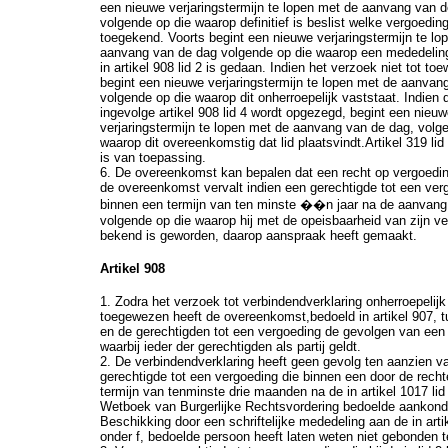
een nieuwe verjaringstermijn te lopen met de aanvang van d
volgende op die waarop definitief is beslist welke vergoedin
toegekend. Voorts begint een nieuwe verjaringstermijn te lo
aanvang van de dag volgende op die waarop een mededeling
in artikel 908 lid 2 is gedaan. Indien het verzoek niet tot toew
begint een nieuwe verjaringstermijn te lopen met de aanvan
volgende op die waarop dit onherroepelijk vaststaat. Indie
ingevolge artikel 908 lid 4 wordt opgezegd, begint een nieu
verjaringstermijn te lopen met de aanvang van de dag, volg
waarop dit overeenkomstig dat lid plaatsvindt.Artikel 319 li
is van toepassing.
6. De overeenkomst kan bepalen dat een recht op vergoedin
de overeenkomst vervalt indien een gerechtigde tot een ver
binnen een termijn van ten minste ��n jaar na de aanvang
volgende op die waarop hij met de opeisbaarheid van zijn v
bekend is geworden, daarop aanspraak heeft gemaakt.
Artikel 908
1. Zodra het verzoek tot verbindendverklaring onherroepelijk
toegewezen heeft de overeenkomst,bedoeld in artikel 907, t
en de gerechtigden tot een vergoeding de gevolgen van een
waarbij ieder der gerechtigden als partij geldt.
2. De verbindendverklaring heeft geen gevolg ten aanzien v
gerechtigde tot een vergoeding die binnen een door de recht
termijn van tenminste drie maanden na de in artikel 1017 lid
Wetboek van Burgerlijke Rechtsvordering bedoelde aankond
Beschikking door een schriftelijke mededeling aan de in artik
onder f, bedoelde persoon heeft laten weten niet gebonden te