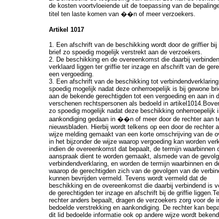
de kosten voortvloeiende uit de toepassing van de bepaling
titel ten laste komen van ��n of meer verzoekers.
Artikel 1017
1. Een afschrift van de beschikking wordt door de griffier bi
brief zo spoedig mogelijk verstrekt aan de verzoekers.
2. De beschikking en de overeenkomst die daarbij verbinden
verklaard liggen ter griffie ter inzage en afschrift van de ger
een vergoeding.
3. Een afschrift van de beschikking tot verbindendverklaring
spoedig mogelijk nadat deze onherroepelijk is bij gewone bri
aan de bekende gerechtigden tot een vergoeding en aan in 
verschenen rechtspersonen als bedoeld in artikel1014.Bove
zo spoedig mogelijk nadat deze beschikking onherroepelijk i
aankondiging gedaan in ��n of meer door de rechter aan t
nieuwsbladen. Hierbij wordt telkens op een door de rechter 
wijze melding gemaakt van een korte omschrijving van de 
in het bijzonder de wijze waarop vergoeding kan worden ver
indien de overeenkomst dat bepaalt, de termijn waarbinnen 
aanspraak dient te worden gemaakt, alsmede van de gevol
verbindendverklaring, en worden de termijn waarbinnen en d
waarop de gerechtigden zich van de gevolgen van de verbin
kunnen bevrijden vermeld. Tevens wordt vermeld dat de
beschikking en de overeenkomst die daarbij verbindend is v
de gerechtigden ter inzage en afschrift bij de griffie liggen.T
rechter anders bepaalt, dragen de verzoekers zorg voor de in 
bedoelde verstrekking en aankondiging. De rechter kan bepa
dit lid bedoelde informatie ook op andere wijze wordt beken