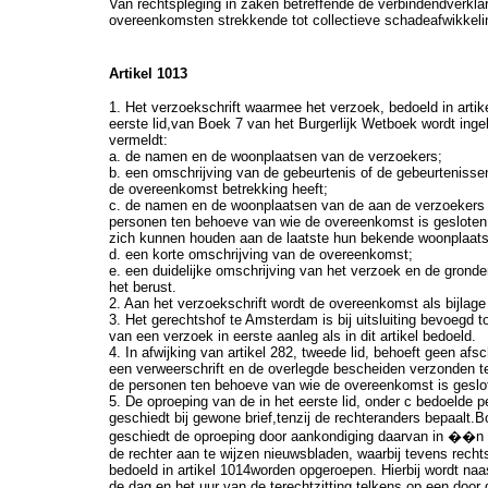
Van rechtspleging in zaken betreffende de verbindendverkla
overeenkomsten strekkende tot collectieve schadeafwikkeli
Artikel 1013
1. Het verzoekschrift waarmee het verzoek, bedoeld in artik
eerste lid,van Boek 7 van het Burgerlijk Wetboek wordt ingel
vermeldt:
a. de namen en de woonplaatsen van de verzoekers;
b. een omschrijving van de gebeurtenis of de gebeurteniss
de overeenkomst betrekking heeft;
c. de namen en de woonplaatsen van de aan de verzoekers
personen ten behoeve van wie de overeenkomst is gesloten, 
zich kunnen houden aan de laatste hun bekende woonplaat
d. een korte omschrijving van de overeenkomst;
e. een duidelijke omschrijving van het verzoek en de grond
het berust.
2. Aan het verzoekschrift wordt de overeenkomst als bijlag
3. Het gerechtshof te Amsterdam is bij uitsluiting bevoegd 
van een verzoek in eerste aanleg als in dit artikel bedoeld.
4. In afwijking van artikel 282, tweede lid, behoeft geen afsc
een verweerschrift en de overlegde bescheiden verzonden t
de personen ten behoeve van wie de overeenkomst is geslo
5. De oproeping van de in het eerste lid, onder c bedoelde 
geschiedt bij gewone brief,tenzij de rechteranders bepaalt.
geschiedt de oproeping door aankondiging daarvan in ��n 
de rechter aan te wijzen nieuwsbladen, waarbij tevens rech
bedoeld in artikel 1014worden opgeroepen. Hierbij wordt naa
de dag en het uur van de terechtzitting telkens op een door 