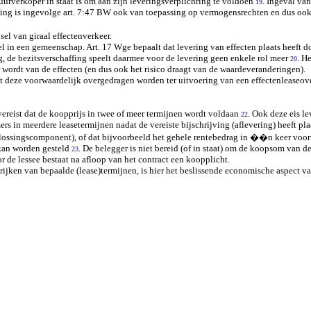
uurverkoper in staat is om aan zijn leveringsverplichring te voldoen
. Ingeval va
19
aling is ingevolge art. 7:47 BW ook van toepassing op vermogensrechten en dus ook
sel van giraal effectenverkeer.
 in een gemeenschap. Art. 17 Wge bepaalt dat levering van effecten plaats heeft do
ng, de bezitsverschaffing speelt daarmee voor de levering geen enkele rol meer
. H
20
 wordt van de effecten (en dus ook het risico draagt van de waardeveranderingen).
 dat deze voorwaardelijk overgedragen worden ter uitvoering van een effectenlease
vereist dat de koopprijs in twee of meer termijnen wordt voldaan
. Ook deze eis l
22
 in meerdere leasetermijnen nadat de vereiste bijschrijving (aflevering) heeft pl
n aflossingscomponent), of dat bijvoorbeeld het gehele rentebedrag in ��n keer voo
 kan worden gesteld
. De belegger is niet bereid (of in staat) om de koopsom van 
23
r de lessee bestaat na afloop van het contract een koopplicht.
rijken van bepaalde (lease)termijnen, is hier het beslissende economische aspect 