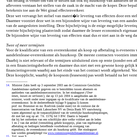
Van belang is verder om vast te stellen dat ook bij huurkoop van aandelen de h
afleveren verstaan het stellen van de zaak in de macht van de koper. Deze bep
betekenis toe aan de Wet giraal effectenverkeer.
Deze wet vervangt het stelsel van materi�le levering van effecten door een stel
Daarmee voorziet deze wet in een bijzondere wijze van levering van een aandeel
van de aangesloten instelling. Deze bijschrijving is de enige mogelijke leveri
vereiste bijschrijving plaatsvindt zodat daarmee de lessee economisch eigenaar
De bijzondere wijze van levering van effecten staat dus er niet aan in de weg
Twee of meer termijnen
Voor de kwalificatie van een overeenkomst als koop op afbetaling is eveneens 
aandelenlease-overeenkomst als huurkoop. De meeste contracten voorzien immers
Daarbij is niet relevant of die termijnen uitsluitend zien op rente (zonder ee
in een financieringsbehoefte en daarmee dus niet met een gewone koop gelijk
financieringsvorm waarbij aan het einde van het contract wordt afgerekend. Voo
Deze koopplicht, waarbij de koopsom (leasesom) pas wordt betaald na het verst
__________
14
. Minister Zalm
heeft op 3 september 2003 aan de Commissie Geschillen
Aandelenlease opdracht gegeven om te bemiddden tussen afnemers en
aanbieders van aandelenleaseconstructies. In het eindrapport
('Over
lenen, leasen en verliezen')
, dat op 13 juli 2004 is aangeboden aan de
minister, wordt onder meer ingegaan op de kwalificatie van de aandelenlease-
overeenkomst. In de desbetreffende bijlage 9 (pagina 5) komen
prof: mr. Brummer en mr. Roelvink (onder meer) tot de conlusie dat de
leasecontracten van Bank Labouchere NV en Dexia Bank NV nauwkeurig
waren afgestemd op de toepasselijkheid van de wettelijke huurkoopbepalingen,
dit met het oog op art. 7A: 1576j lid 3 BW. Daarin is bepaald
dat bij het ontbreken van een schriftlijke akte welke voldoet aan de leden
1 en 2 van dat artikel (vermelding gehele koopprijs, plan van regelmatige
afbetaling en bedingen betreffende voorbehoud en overgang van
eigendom), de overeenkomst niet als huurkoop geldt. Het eindrapport
kan worden geraadpleegd via
www.commissiegeshillenaandelenleast.nl
.
15
. Vgl. noot 9.