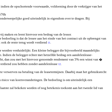
indien de opschortende voorwaarde, voldoening door de verkrijger van het
1576h
 onderwerpelijke goed uiteindelijk in eigendom over te dragen. Bij
ij maken en leent hiervoor een bedrag van de lessor.
 bedoeling is dat de lessee aan het einde van het contract uit de opbrengst van
t ook de rente terug wordt verdiend
.
11
 worden verduidelijkt. Een kleine belegger die bijvoorbeeld maandelijks
. Indien de belegger echter met hetzelfde bedrag een aandelenlease-
kocht, dan zou met het hiervoor genoemde rendement van 5% een winst van �
 verdiend zou hebben zonder aandelenlease
.
12
 verwerven na betaling van de leasetermijnen. Daarbij staat het gebruiksrecht
 risico van koersveranderingen. De bedoeling is om uiteindelijk een
s laatste zal bekeken worden of nog betekenis toekomt aan het tweede lid van