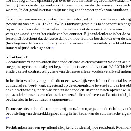
Tot slot nog enkele opmerkingen over de automatische eigendomsoverdracht. Vo
het oog hierop in de overeenkomst kunnen opnemen dat de lessee automatisch en
worden. In dat geval is er naar mijn mening zonder meer sprake van huurkoop.
Ook indien een overeenkomst echter niet uitdrukkelijk voorziet in een zodani
tweede lid van art. 7A: 1576h BW. Als hiervoor gesteld, is het economisch oo
bij aandelenlease de contractsduur niet samen met de economische levensduur v
vertegenwoordigt aan het einde van het contract. Bij aandelenlease is het de b
lossen. Dit betekent dat de lessee dan ook moet kunnen beschikken over de w
(betaling van de leasetermijnen) wordt de lessee onvoorwaardelijk rechthebbend
immers al juridisch eigenaar
.
25
5.
Tot besluit
Geconcludeerd moet worden dat aandelenlease-overeenkomsten voldoen aan all
toegepast oyereenkomstig het bepaalde in het tweede lid van art. 7A:1576h BW
einde van het contract ten gunste van de lessee alleen worden verzilverd indie
In het licht van het voorgaande dient een wezenlijk verschil met financial lea
contractsduur wordt vaak afgestemd op de economische levensduur van het obj
enkele verhouding tot de waarde van de aandelen. In economisch opzicht willen
een aandelenlease-overeenkomst koersverschillen realiseren welke uiteindeli
beding niet in het contract is opgenomen.
De meeste uitspraken die tot nu toe zijn verschenen, wijzen in de richting va
beoordeling van de strekkingsbepaling in het kader van de automatische eigen
.
27
Rechtbanken met een opvallend afwijkend oordeel zijn de rechtbank Roermond e