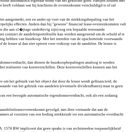
eriode automatisch eigenaar wordt van het gekochte goed. Partijen zouden met
 heeft voldaan wat hij krachtens de overeenkomst verschuldigd is of zal
den aangemerkt, een en ander op voet van de strekkingsbepaling van het
pelijke effecten. Anders dan bij "gewone" financial lease-overeenkomsten valt
ken die aan s1�jtage onderhevig zijn) nog een bepaalde restwaarde
n het contract de aandelenportefeuille kan worden aangewend om de schuld af te
kking hebben van huurkoop. Met het intreden van de opschortende voorwaarde
 of de lessee al dan niet opteert voor verkoop van de aandelen. De lessee is
endomsoverdracht, dan dienen de huurkoopbepalingen analoog te worden
et realiseren van koersverschillen. Deze koersverschillen kunnen aan het
e om het gebruik van het object dat door de lessor wordt gefinancierd; de
aarde van het gebruik van aandelen (eventuele dividendbaten) staat in geen
n van een beoogde automatische eigendomsoverdracht, ook als een zodanig
 de aandelenleaseovereenkomst gevolgd, met dien verstande dat aan de
mmers al voorzien van een beding strekkende tot een automatiscbe overdracht
: 1576 BW impliceert dat geen sprake is van rechtstreekse toepasselijkheid