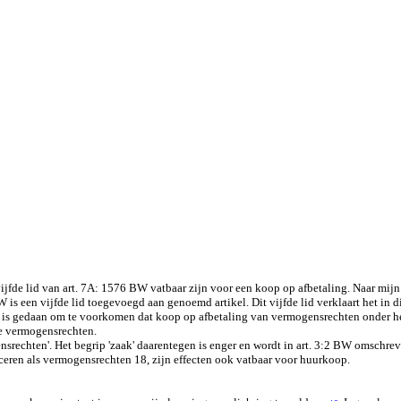
ijfde lid van art. 7A: 1576 BW vatbaar zijn voor een koop op afbetaling. Naar mijn
 is een vijfde lid toegevoegd aan genoemd artikel. Dit vijfde lid verklaart het in
s gedaan om te voorkomen dat koop op afbetaling van vermogensrechten onder het n
e vermogensrechten.
srechten'. Het begrip 'zaak' daarentegen is enger en wordt in art. 3:2 BW omschreven
ceren als vermogensrechten 18, zijn effecten ook vatbaar voor huurkoop.