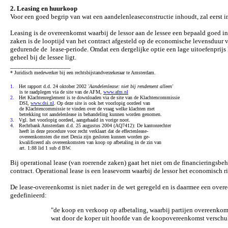
2. Leasing en huurkoop
Voor een goed begrip van wat een aandelenleaseconstructie inhoudt, zal eerst
Leasing is de overeenkomst waarbij de lessor aan de lessee een bepaald goed in
zaken is de looptijd van het contract afgesteld op de economische levensduur
gedurende de lease-periode. Omdat een dergelijke optie een lage uitoefenprijs 
geheel bij de lessee ligt.
_________________
* Juridisch medewerker bij een rechtsbijstandverzekeraar te Amsterdam.
1
. Het rapport d.d. 24 oktober 2002
'Aandelenlease: niet bij rendement alleen'
is te raadplegen via de site van de AFM,
www.afm.nl
2
. Het Klachtenreglement is te downloaden via de site van de Klachtencommissie
DSI,
www.dsi.nl
. Op deze site is ook het voorlopig oordeel van
de Klachtencommissie te vinden over de vraag welke klachten met
betrekking tot aandelenlease in behandeling kunnen worden genomen.
3
. Vgl. het voorlopig oordeel, aangehaald in vorige noot.
4
. Rechtbank Amsterdam d.d. 25 augustus 2004 (AQ7412): De kantonrechter
heeft in deze procedure voor recht verklaart dat de effectenlease-
overeenkomsten die met Dexia zijn gesloten kunnen worden ge-
kwalificeerd als overeenkomsten van koop op afbetaling in de zin van
art. 1:88 lid 1 sub d BW.
Bij operational lease (van roerende zaken) gaat het niet om de financieringsbeh
contract. Operational lease is een leasevorm waarbij de lessor het economisch
De lease-overeenkomst is niet nader in de wet geregeld en is daarmee een over
gedefinieerd:
"de koop en verkoop op afbetaling, waarbij partijen overeenkom
wat door de koper uit hoofde van de koopovereenkomst verschul