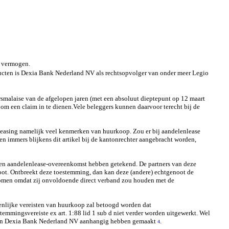
n vermogen.
oducten is Dexia Bank Nederland NV als rechtsopvolger van onder meer Legio
rsmalaise van de afgelopen jaren (met een absoluut dieptepunt op 12 maart
om een claim in te dienen.Vele beleggers kunnen daarvoor terecht bij de
 leasing namelijk veel kenmerken van huurkoop. Zou er bij aandelenlease
 immers blijkens dit artikel bij de kantonrechter aangebracht worden,
een aandelenlease-overeenkomst hebben getekend. De partners van deze
oot. Ontbreekt deze toestemming, dan kan deze (andere) echtgenoot de
nomen omdat zij onvoldoende direct verband zou houden met de
enlijke vereisten van huurkoop zal betoogd worden dat
temmingsvereiste ex art. 1:88 lid 1 sub d niet verder worden uitgewerkt. Wel
tegen Dexia Bank Nederland NV aanhangig hebben gemaakt
.
4