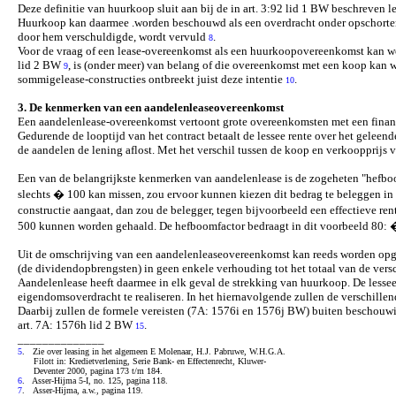
Deze definitie van huurkoop sluit aan bij de in art. 3:92 lid 1 BW beschreve
Huurkoop kan daarmee .worden beschouwd als een overdracht onder opschortend
door hem verschuldigde, wordt vervuld
.
8
Voor de vraag of een lease-overeenkomst als een huurkoopovereenkomst kan wo
lid 2 BW
, is (onder meer) van belang of die overeenkomst met een koop kan w
9
sommigelease-constructies ontbreekt juist deze intentie
.
10
3. De kenmerken van een aandelenleaseovereenkomst
Een aandelenlease-overeenkomst vertoont grote overeenkomsten met een financi
Gedurende de looptijd van het contract betaalt de lessee rente over het geleen
de aandelen de lening aflost. Met het verschil tussen de koop en verkoopprijs
Een van de belangrijkste kenmerken van aandelenlease is de zogeheten "hefbo
slechts � 100 kan missen, zou ervoor kunnen kiezen dit bedrag te beleggen in
constructie aangaat, dan zou de belegger, tegen bijvoorbeeld een effectieve
500 kunnen worden gehaald. De hefboomfactor bedraagt in dit voorbeeld 80: 
Uit de omschrijving van een aandelenleaseovereenkomst kan reeds worden opgema
(de dividendopbrengsten) in geen enkele verhouding tot het totaal van de ver
Aandelenlease heeft daarmee in elk geval de strekking van huurkoop. De lesse
eigendomsoverdracht te realiseren. In het hiernavolgende zullen de verschill
Daarbij zullen de formele vereisten (7A: 1576i en 1576j BW) buiten beschouw
art. 7A: 1576h lid 2 BW
.
15
______________
5
. Zie over leasing in het algemeen E Molenaar, H.J. Pabruwe, W.H.G.A.
Filott in: Kredietverlening, Serie Bank- en Effectenrecht, Kluwer-
Deventer 2000, pagina 173 t/m 184.
6
. Asser-Hijma 5-I, no. 125, pagina 118.
7
. Asser-Hijma, a.w., pagina 119.