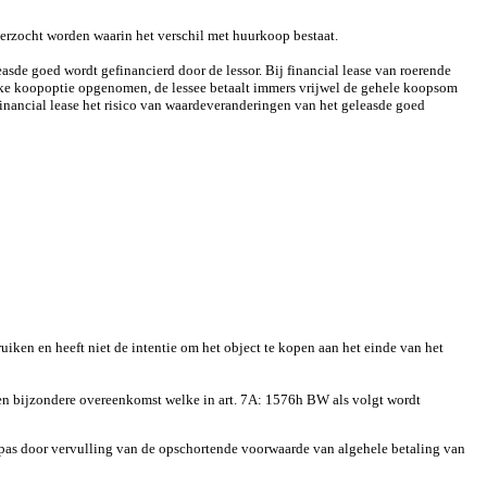
erzocht worden waarin het verschil met huurkoop bestaat.
asde goed wordt gefinancierd door de lessor. Bij financial lease van roerende
ijke koopoptie opgenomen, de lessee betaalt immers vrijwel de gehele koopsom
financial lease het risico van waardeveranderingen van het geleasde goed
uiken en heeft niet de intentie om het object te kopen aan het einde van het
een bijzondere overeenkomst welke in art. 7A: 1576h BW als volgt wordt
 pas door vervulling van de opschortende voorwaarde van algehele betaling van