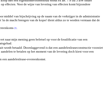
n koop met een eigendomsvoorbehoud wordt ex art. 7:9 lid 3 BW onder
 op effecten. Voor de wijze van levering van effecten komt bijzondere
or middel van bijschrijving op de naam van de verkrijger in de administratie
et 'in de macht brengen van de koper' dient aldus zo te worden verstaan dat de
overeenkoms
.
21
evert naar mijn mening geen beletsel op voor de kwalificatie van een
aatsgehad.
ruit wordt betaald. Doorslaggevend is dat een aandelenleaseconstructie voorziet
de aandelen te betalen op het moment van de levering doch kiest voor een
van een aandelenlease-overeenkomst.