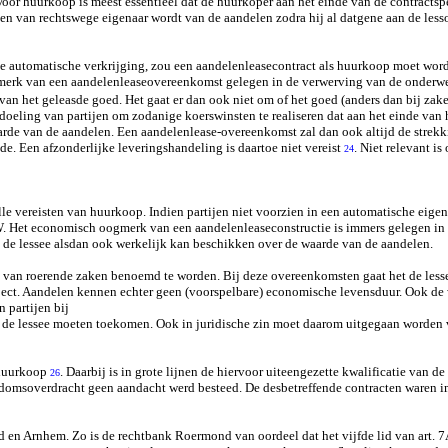
or huurkoop is meest essentieel dat de huurkoper aan het einde van de contractsp
 van rechtswege eigenaar wordt van de aandelen zodra hij al datgene aan de lessor
ge automatische verkrijging, zou een aandelenleasecontract als huurkoop moet wor
gmerk van een aandelenleaseovereenkomst gelegen in de verwerving van de onderwer
an het geleasde goed. Het gaat er dan ook niet om of het goed (anders dan bij za
edoeling van partijen om zodanige koerswinsten te realiseren dat aan het einde va
aarde van de aandelen. Een aandelenlease-overeenkomst zal dan ook altijd de stre
e. Een afzonderlijke leveringshandeling is daartoe niet vereist
. Niet relevant is
24
e vereisten van huurkoop. Indien partijen niet voorzien in een automatische eig
. Het economisch oogmerk van een aandelenleaseconstructie is immers gelegen in h
n de lessee alsdan ook werkelijk kan beschikken over de waarde van de aandelen.
se van roerende zaken benoemd te worden. Bij deze overeenkomsten gaat het de lesse
ect. Aandelen kennen echter geen (voorspelbare) economische levensduur. Ook de w
 partijen bij
jk de lessee moeten toekomen. Ook in juridische zin moet daarom uitgegaan worde
n huurkoop
. Daarbij is in grote lijnen de hiervoor uiteengezette kwalificatie van
26
domsoverdracht geen aandacht werd besteed. De desbetreffende contracten waren i
n Arnhem. Zo is de rechtbank Roermond van oordeel dat het vijfde lid van art. 7A