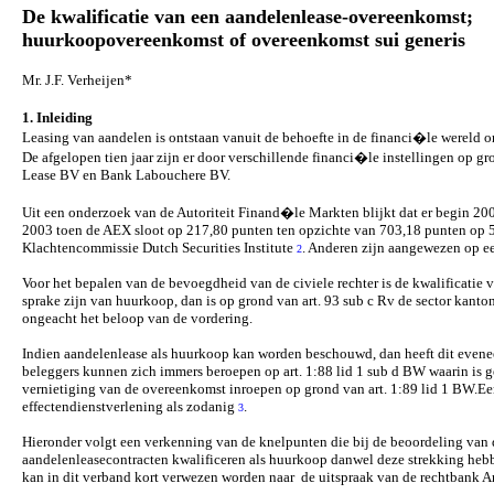
De kwalificatie van een aandelenlease-overeenkomst;
huurkoopovereenkomst of overeenkomst sui generis
Mr. J.F. Verheijen*
1. Inleiding
Leasing van aandelen is ontstaan vanuit de behoefte in de financi�le wereld 
De afgelopen tien jaar zijn er door verschillende financi�le instellingen op 
Lease BV en Bank Labouchere BV.
Uit een onderzoek van de Autoriteit Finand�le Markten blijkt dat er begin 2
2003 toen de AEX sloot op 217,80 punten ten opzichte van 703,18 punten op 5 s
Klachtencommissie Dutch Securities Institute
. Anderen zijn aangewezen op een
2
Voor het bepalen van de bevoegdheid van de civiele rechter is de kwalificati
sprake zijn van huurkoop, dan is op grond van art. 93 sub c Rv de sector kan
ongeacht het beloop van de vordering.
Indien aandelenlease als huurkoop kan worden beschouwd, dan heeft dit evene
beleggers kunnen zich immers beroepen op art. 1:88 lid 1 sub d BW waarin is 
vernietiging van de overeenkomst inroepen op grond van art. 1:89 lid 1 BW.E
effectendienstverlening als zodanig
.
3
Hieronder volgt een verkenning van de knelpunten die bij de beoordeling van 
aandelenleasecontracten kwalificeren als huurkoop danwel deze strekking hebben
kan in dit verband kort verwezen worden naar de uitspraak van de rechtban