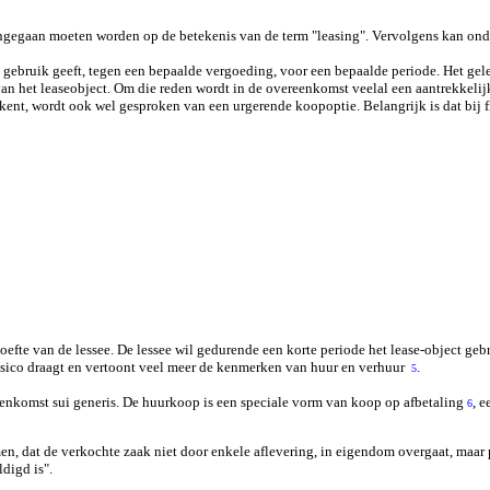
 ingegaan moeten worden op de betekenis van de term "leasing". Vervolgens kan ond
 gebruik geeft, tegen een bepaalde vergoeding, voor een bepaalde periode. Het gele
 van het leaseobject. Om die reden wordt in de overeenkomst veelal een aantrekkel
kent, wordt ook wel gesproken van een urgerende koopoptie. Belangrijk is dat bij 
oefte van de lessee. De lessee wil gedurende een korte periode het lease-object gebr
 risico draagt en vertoont veel meer de kenmerken van huur en verhuur
.
5
eenkomst sui generis. De huurkoop is een speciale vorm van koop op afbetaling
, 
6
en, dat de verkochte zaak niet door enkele aflevering, in eigendom overgaat, maar
digd is".