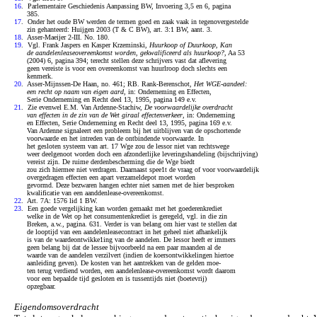
16
. Parlementaire Geschiedenis Aanpassing BW, Invoering 3,5 en 6, pagina
385.
17
. Onder het oude BW werden de termen goed en zaak vaak in tegenovergestelde
zin gehanteerd: Huijgen 2003 (T & C BW), art. 3:1 BW, aant. 3.
18
. Asser-Maeijer 2-III. No. 180.
19
. Vgl. Frank Jaspers en Kasper Krzeminski,
Huurkoop of Duurkoop, Kan
de aandelenleaseovereenkomst worden, gekwalificeerd als huurkoop?
, Aa 53
(2004) 6, pagina 394; terecht stellen deze schrijvers vast dat aflevering
geen vereiste is voor een overeenkomst van huurlroop doch slechts een
kenmerk.
20
. Asser-Mijnssen-De Haan, no. 461; RB. Rank-Berenschot,
Het WGE-aandeel:
een recht op naam van eigen aard
, in: Onderneming en Effecten,
Serie Onderneming en Recht deel 13, 1995, pagina 149 e.v.
21
. Zie evenwel E.M. Van Ardenne-Stachiw,
De voorwaardelijke overdracht
van effecten in de zin van de Wet giraal effectenverkeer
, in: Onderneming
en Effecten, Serie Onderneming en Recht deel 13, 1995, pagina 169 e.v.
Van Ardenne signaleert een probleem bij het uitblijven van de opschortende
voorwaarde en het intreden van de ontbindende voorwaarde. In
het gesloten systeem van art. 17 Wge zou de lessor niet van rechtswege
weer deelgenoot worden doch een afzonderlijke leveringshandeling (bijschrijving)
vereist zijn. De ruime derdenbescherming die de Wge biedt
zou zich hiermee niet verdragen. Daarnaast spee1t de vraag of voor voorwaardelijk
overgedragen effecten een apart verzameldepot moet worden
gevormd. Deze bezwaren hangen echter niet samen met de hier besproken
kwalificatie van een aanddenlease-overeenkomst.
22
. Art. 7A: 1576 lid 1 BW.
23
. Een goede vergelijking kan worden gemaakt met het goederenkrediet
welke in de Wet op het consumentenkrediet is geregeld, vgl. in die zin
Breken, a.w., pagina. 631. Verder is van belang om hier vast te stellen dat
de looptijd van een aandelenleasecontract in het geheel niet afhankelijk
is van de waardeontwikke1ing van de aandelen. De lessor heeft er immers
geen belang bij dat de lessee bijvoorbeeld na een paar maanden al de
waarde van de aandelen verzilvert (indien de koersontwikkelingen hiertoe
aanleiding geven). De kosten van het aantrekken van de gelden moe-
ten terug verdiend worden, een aandelenlease-overeenkomst wordt daarom
voor een bepaalde tijd gesloten en is tussentijds niet (boetevrij)
opzegbaar.
Eigendomsoverdracht