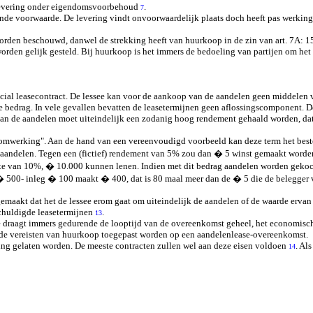
n levering onder eigendomsvoorbehoud
.
7
e voorwaarde. De levering vindt onvoorwaardelijk plaats doch heeft pas werking 
rden beschouwd, danwel de strekking heeft van huurkoop in de zin van art. 7A: 
orden gelijk gesteld. Bij huurkoop is het immers de bedoeling van partijen om het
al leasecontract. De lessee kan voor de aankoop van de aandelen geen middelen vr
de bedrag. In vele gevallen bevatten de leasetermijnen geen aflossingscomponent. De
 van de aandelen moet uiteindelijk een zodanig hoog rendement gehaald worden, da
omwerking". Aan de hand van een vereenvoudigd voorbeeld kan deze term het beste
 aandelen. Tegen een (fictief) rendement van 5% zou dan � 5 winst gemaakt worden
 rente van 10%, � 10.000 kunnen lenen. Indien met dit bedrag aandelen worden ge
� 500- inleg � 100 maakt � 400, dat is 80 maal meer dan de � 5 die de belegger
akt dat het de lessee erom gaat om uiteindelijk de aandelen of de waarde ervan te
schuldigde leasetermijnen
.
13
e draagt immers gedurende de looptijd van de overeenkomst geheel, het economisch
ende vereisten van huurkoop toegepast worden op een aandelenlease-overeenkomst.
ing gelaten worden. De meeste contracten zullen wel aan deze eisen voldoen
. Al
14