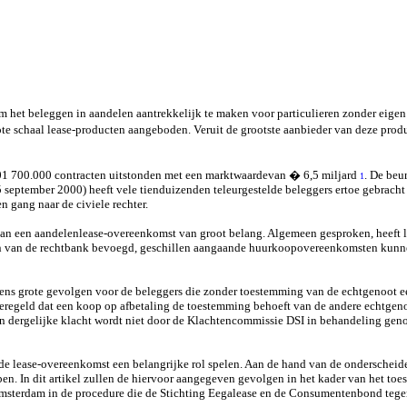
om het beleggen in aandelen aantrekkelijk te maken voor particulieren zonder eige
grote schaal lease-producten aangeboden. Veruit de grootste aanbieder van deze pr
001 700.000 contracten uitstonden met een marktwaardevan � 6,5 miljard
. De beu
1
eptember 2000) heeft vele tienduizenden teleurgestelde beleggers ertoe gebracht 
 gang naar de civiele rechter.
e van een aandelenlease-overeenkomst van groot belang. Algemeen gesproken, heeft
ton van de rechtbank bevoegd, geschillen aangaande huurkoopovereenkomsten kunnen
ens grote gevolgen voor de beleggers die zonder toestemming van de echtgenoot 
geregeld dat een koop op afbetaling de toestemming behoeft van de andere echtgen
en dergelijke klacht wordt niet door de Klachtencommissie DSI in behandeling ge
de lease-overeenkomst een belangrijke rol spelen. Aan de hand van de onderscheid
. In dit artikel zullen de hiervoor aangegeven gevolgen in het kader van het toes
k Amsterdam in de procedure die de Stichting Eegalease en de Consumentenbond 