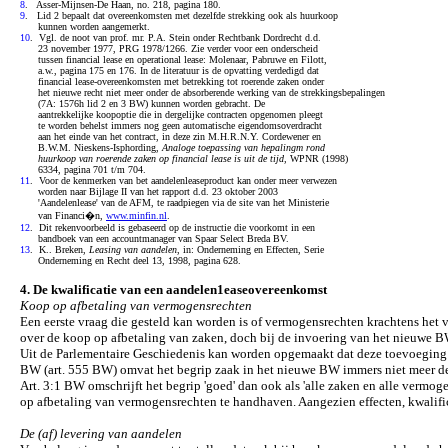
8
. Asser-Mijnsen-De Haan, no. 218, pagina 180.
9
. Lid 2 bepaalt dat overeenkomsten met dezelfde strekking ook als huurkoop
kunnen worden aangemerkt.
10
. Vgl. de noot van prof. mr. P.A. Stein onder Rechtbank Dordrecht d.d.
23 november 1977, PRG 1978/1266. Zie verder voor een onderscheid
tussen financial lease en operational lease: Molenaar, Pabruwe en Filott,
a.w., pagina 175 en 176. In de literatuur is de opvatting verdedigd dat
financial lease-overeenkomsten met betrekking tot roerende zaken onder
het nieuwe recht niet meer onder de absorberende werking van de strekkingsbepalingen
(7A: 1576h lid 2 en 3 BW) kunnen worden gebracht. De
aantrekkelijke koopoptie die in dergelijke contracten opgenomen pleegt
te worden behelst immers nog geen automatische eigendomsoverdracht
aan het einde van het contract, in deze zin M.H.R.N.Y. Cordewener en
B.W.M. Nieskens-Isphording,
Analoge toepassing van hepalingm rond
huurkoop van roerende zaken op financial lease is uit de tijd,
WPNR (1998)
6334, pagina 701 t/m 704.
11
. Voor de kenmerken van bet aandelenleaseproduct kan onder meer verwezen
worden naar Bijlage II van het rapport d.d. 23 oktober 2003
'Aandelenlease' van de AFM, te raadpiegen via de site van het Ministerie
van Financi�n,
www.minfin.nl
.
12
. Dit rekenvoorbeeld is gebaseerd op de instructie die voorkomt in een
bandboek van een accountmanager van Spaar Select Breda BV.
13
. K.. Breken,
Leasing van aandelen
, in: Onderneming en Effecten, Serie
Onderneming en Recht deel 13, 1998, pagina 628.
4. De kwalificatie van een aandelen1easeovereenkomst
Koop op afbetaling van vermogensrechten
Een eerste vraag die gesteld kan worden is of vermogensrechten krachtens het v
over de koop op afbetaling van zaken, doch bij de invoering van het nieuwe BW
Uit de Parlementaire Geschiedenis kan worden opgemaakt dat deze toevoeging i
BW (art. 555 BW) omvat het begrip zaak in het nieuwe BW immers niet meer d
Art. 3:1 BW omschrijft het begrip 'goed' dan ook als 'alle zaken en alle vermogen
op afbetaling van vermogensrechten te handhaven. Aangezien effecten, kwalifi
De (af) levering van aandelen