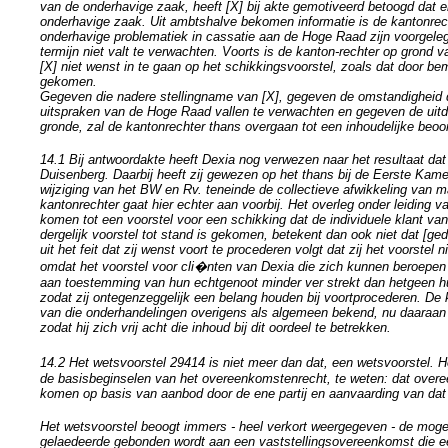
van de onderhavige zaak, heeft [X] bij akte gemotiveerd betoogd dat en
onderhavige zaak. Uit ambtshalve bekomen informatie is de kantonrec
onderhavige problematiek in cassatie aan de Hoge Raad zijn voorgelegd
termijn niet valt te verwachten. Voorts is de kanton-rechter op grond v
[X] niet wenst in te gaan op het schikkingsvoorstel, zoals dat door be
gekomen.
Gegeven die nadere stellingname van [X], gegeven de omstandigheid 
uitspraken van de Hoge Raad vallen te verwachten en gegeven de uitd
gronde, zal de kantonrechter thans overgaan tot een inhoudelijke beoo
14.1 Bij antwoordakte heeft Dexia nog verwezen naar het resultaat dat i
Duisenberg. Daarbij heeft zij gewezen op het thans bij de Eerste Ka
wijziging van het BW en Rv. teneinde de collectieve afwikkeling van
kantonrechter gaat hier echter aan voorbij. Het overleg onder leiding 
komen tot een voorstel voor een schikking dat de individuele klant v
dergelijk voorstel tot stand is gekomen, betekent dan ook niet dat [g
uit het feit dat zij wenst voort te procederen volgt dat zij het voorstel n
omdat het voorstel voor cli�nten van Dexia die zich kunnen beroepen 
aan toestemming van hun echtgenoot minder ver strekt dan hetgeen 
zodat zij ontegenzeggelijk een belang houden bij voortprocederen. De 
van die onderhandelingen overigens als algemeen bekend, nu daaraan
zodat hij zich vrij acht die inhoud bij dit oordeel te betrekken.
14.2 Het wetsvoorstel 29414 is niet meer dan dat, een wetsvoorstel. 
de basisbeginselen van het overeenkomstenrecht, te weten: dat overee
komen op basis van aanbod door de ene partij en aanvaarding van dat 
Het wetsvoorstel beoogt immers - heel verkort weergegeven - de mogeli
gelaedeerde gebonden wordt aan een vaststellingsovereenkomst die ee