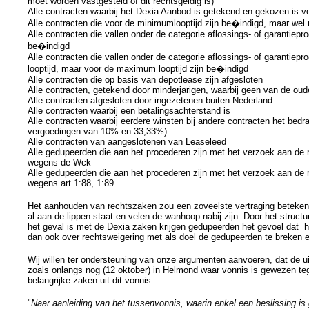
moet worden vastgesteld of dit rechtsgeldig is)
Alle contracten waarbij het Dexia Aanbod is getekend en gekozen is vo
Alle contracten die voor de minimumlooptijd zijn be�indigd, maar wel
Alle contracten die vallen onder de categorie aflossings- of garantiep
be�indigd
Alle contracten die vallen onder de categorie aflossings- of garantiep
looptijd, maar voor de maximum looptijd zijn be�indigd
Alle contracten die op basis van depotlease zijn afgesloten
Alle contracten, getekend door minderjarigen, waarbij geen van de ou
Alle contracten afgesloten door ingezetenen buiten Nederland
Alle contracten waarbij een betalingsachterstand is
Alle contracten waarbij eerdere winsten bij andere contracten het bedr
vergoedingen van 10% en 33,33%)
Alle contracten van aangeslotenen van Leaseleed
Alle gedupeerden die aan het procederen zijn met het verzoek aan de re
wegens de Wck
Alle gedupeerden die aan het procederen zijn met het verzoek aan de re
wegens art 1:88, 1:89
Het aanhouden van rechtszaken zou een zoveelste vertraging betekene
al aan de lippen staat en velen de wanhoop nabij zijn. Door het struc
het geval is met de Dexia zaken krijgen gedupeerden het gevoel dat 
dan ook over rechtsweigering met als doel de gedupeerden te breken en
Wij willen ter ondersteuning van onze argumenten aanvoeren, dat de u
zoals onlangs nog (12 oktober) in Helmond waar vonnis is gewezen te
belangrijke zaken uit dit vonnis:
"
Naar aanleiding van het tussenvonnis, waarin enkel een beslissing is