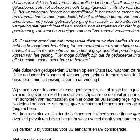
de aansprakelijke schadeveroorzaker treft en bij de totstandkoming v
gelaedeerde zelf niet betrokken hoeft te zijn geweest, mits die vastst
Nu het wetsvoorstel beoogt een mogelijkheid in het leven te roepen di
en evenmin kan worden geoordeeld dat het codificatie betreft van een t
arbeidsrecht om) reeds gebruikelijke gang van zaken, is de kantonrech
wetgeving niet geanticipeerd kan worden, nog daargelaten dat niet is
goedkeuring zou kunnen verkrijgen van een "verbindend verklarende re
15. Omdat op grond van het voorgaande dient te worden beslist als na
hebben betoogd met betrekking tot het toerekenbaar tekortschieten va
conventie als in reconventie als de in het ongelijk gestelde partij te 
kosten van het geding. "Het moge duidelijk zijn dat de gedupeerde in de
alle betaalde gelden dient terug te betalen.
"
Vele duizenden gedupeerden wachten op een uitspraak, wachten tot re
Deze gedupeerden kunnen of wensen geen gebruik te maken van de Du
opschorten hun lijdensweg alleen maar verlengd.
Wij vragen voor de aandelenlease gedupeerden, die al lange tijd in jurid
vrijheid te geven om zelf te beslissen of zij daarmee door willen gaan o
Het schorsen van rechtszaken die niet onder de Duisenberg regeling val
Nederland behoort te zijn en zal grote schade aanbrengen aan het geloof
(nog) hebben.
Het kan toch niet zo zijn dat de belangen en invloed van de financi
overheid prevaleren boven het recht waar uw rechtbank voor staat en
Wij danken u bij voorbaat voor uw aandacht en uw consideratie,
Met vriendelijke groet,