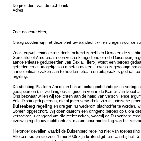
De president van de rechtbank
Adres
Zeer geachte Heer,
Graag zouden wij met deze brief uw aandacht willen vragen voor de v
Zoals vrijwel eenieder inmiddels bekend is hebben Dexia en de stichtin
Gerechtshof Amsterdam een verzoek ingediend om de Duisenberg regel
aandelenlease gedupeerden van Dexia. Hierbij wordt een beroep gedaa
getreden en dit mogelijk zou moeten maken. Tevens is gevraagd om
a
aandelenlease zaken aan te houden totdat een uitspraak is gedaan op 
regeling.
De stichting Platform Aandelen Lease, belangenbehartiger en vertege
gedupeerden (als zodanig ook in geschreven in de Kamer van koophand
Ons bezwaar willen wij toelichten aan de hand van verschillende arg
Vele Dexia gedupeerden, die al jaren verwikkeld zijn in juridische pro
Duisenberg regeling
en dreigen nu wederom slachtoffer te worden, 
worden opgeschort. Wij doen daarom een dringend beroep op u om deze
verzoeken u dringend om die rechtszaken, waarbij de Duisenberg rege
overweging die uw rechtbank zal maken naar aanleiding van het verzoe
Hieronder gevallen waarbij de Duisenberg regeling niet van toepassing 
Alle contracten die voor 1 mei 2005 zijn be�indigd en waarbij het D