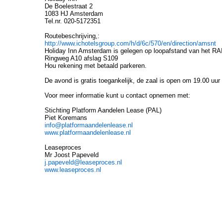
De Boelestraat 2
1083 HJ Amsterdam
Tel.nr. 020-5172351
Routebeschrijving,:
http://www.ichotelsgroup.com/h/d/6c/570/en/direction/amsnt
Holiday Inn Amsterdam is gelegen op loopafstand van het RA
Ringweg A10 afslag S109
Hou rekening met betaald parkeren.
De avond is gratis toegankelijk, de zaal is open om 19.00 uur
Voor meer informatie kunt u contact opnemen met:
Stichting Platform Aandelen Lease (PAL)
Piet Koremans
info@platformaandelenlease.nl
www.platformaandelenlease.nl
Leaseproces
Mr Joost Papeveld
j.papeveld@leaseproces.nl
www.leaseproces.nl