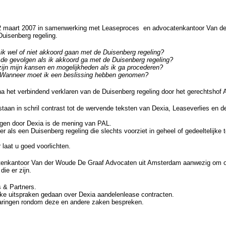
 12 maart 2007 in samenwerking met Leaseproces en advocatenkantoor Van d
uisenberg regeling.
ik wel of niet akkoord gaan met de Duisenberg regeling?
 de gevolgen als ik akkoord ga met de Duisenberg regeling?
ijn mijn kansen en mogelijkheden als ik ga procederen?
Wanneer moet ik een beslissing hebben genomen?
n na het verbindend verklaren van de Duisenberg regeling door het gerechtsho
staan in schril contrast tot de wervende teksten van Dexia, Leaseverlies e
ngen door Dexia is de mening van PAL.
 als een Duisenberg regeling die slechts voorziet in geheel of gedeeltelijke 
laat u goed voorlichten.
tenkantoor Van der Woude De Graaf Advocaten uit Amsterdam aanwezig om o
ie er zijn.
 & Partners.
ijke uitspraken gedaan over Dexia aandelenlease contracten.
varingen rondom deze en andere zaken bespreken.