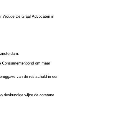
er Woude De Graaf Advocaten in
f Amsterdam.
n de Consumentenbond om maar
teruggave van de restschuld in een
p deskundige wijze de ontstane