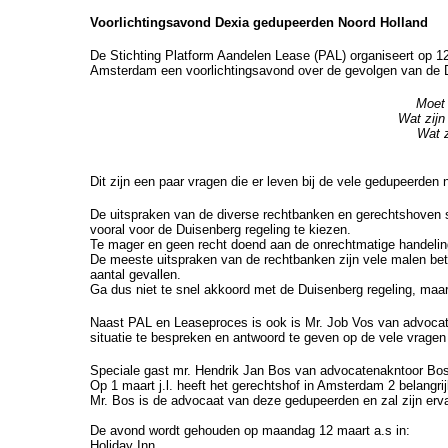
Voorlichtingsavond Dexia gedupeerden Noord Holland
De Stichting Platform Aandelen Lease (PAL) organiseert op
Amsterdam een voorlichtingsavond over de gevolgen van de D
Moet 
Wat zijn
Wat z
Dit zijn een paar vragen die er leven bij de vele gedupeerde
De uitspraken van de diverse rechtbanken en gerechtshoven 
vooral voor de Duisenberg regeling te kiezen.
Te mager en geen recht doend aan de onrechtmatige handeli
De meeste uitspraken van de rechtbanken zijn vele malen beter
aantal gevallen.
Ga dus niet te snel akkoord met de Duisenberg regeling, maar 
Naast PAL en Leaseproces is ook is Mr. Job Vos van advoca
situatie te bespreken en antwoord te geven op de vele vragen d
Speciale gast mr. Hendrik Jan Bos van advocatenakntoor Bos
Op 1 maart j.l. heeft het gerechtshof in Amsterdam 2 belangr
Mr. Bos is de advocaat van deze gedupeerden en zal zijn er
De avond wordt gehouden op maandag 12 maart a.s in:
Holiday Inn