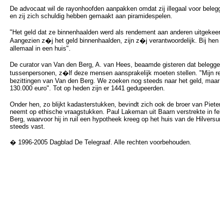
De advocaat wil de rayonhoofden aanpakken omdat zij illegaal voor belegg
en zij zich schuldig hebben gemaakt aan piramidespelen.
"Het geld dat ze binnenhaalden werd als rendement aan anderen uitgekeer
Aangezien z�j het geld binnenhaalden, zijn z�j verantwoordelijk. Bij hen 
allemaal in een huis".
De curator van Van den Berg, A. van Hees, beaamde gisteren dat belegger
tussenpersonen, z�lf deze mensen aansprakelijk moeten stellen. "Mijn rei
bezittingen van Van den Berg. We zoeken nog steeds naar het geld, maar 
130.000 euro". Tot op heden zijn er 1441 gedupeerden.
Onder hen, zo blijkt kadasterstukken, bevindt zich ook de broer van Piet
neemt op ethische vraagstukken. Paul Lakeman uit Baarn verstrekte in fe
Berg, waarvoor hij in ruil een hypotheek kreeg op het huis van de Hilvers
steeds vast.
� 1996-2005 Dagblad De Telegraaf. Alle rechten voorbehouden.