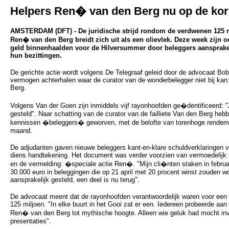
Helpers Ren� van den Berg nu op de kor
AMSTERDAM (DFT) - De juridische strijd rondom de verdwenen 125 
Ren� van den Berg breidt zich uit als een olievlek. Deze week zijn o
geld binnenhaalden voor de Hilversummer door beleggers aansprakel
hun bezittingen.
De gerichte actie wordt volgens De Telegraaf geleid door de advocaat Bob 
vermogen achterhalen waar de curator van de wonderbelegger niet bij kan:
Berg.
Volgens Van der Goen zijn inmiddels vijf rayonhoofden ge�dentificeerd: "
gesteld". Naar schatting van de curator van de failliete Van den Berg hebb
kennissen �beleggers� geworven, met de belofte van torenhoge rendemen
maand.
De adjudanten gaven nieuwe beleggers kant-en-klare schuldverklaringen 
diens handtekening. Het document was verder voorzien van vermoedelijk e
en de vermelding: �speciale actie Ren�. "Mijn cli�nten staken in februa
30.000 euro in beleggingen die op 21 april met 20 procent winst zouden wo
aansprakelijk gesteld, een deel is nu terug".
De advocaat meent dat de rayonhoofden verantwoordelijk waren voor een 
125 miljoen. "In elke buurt in het Gooi zat er een. Iedereen probeerde aa
Ren� van den Berg tot mythische hoogte. Alleen wie geluk had mocht inv
presentaties".