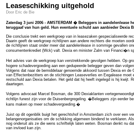
Leaseschikking uitgehold
Door Eric de Bie
Zaterdag 3 juni 2006 - AMSTERDAM � Beleggers in aandelenlease heb
teruggaaf van hun geld. Hun eventuele schuld aan aanbieder Dexia 
Die conclusie trekt een werkgroep van in leasezaken gespecialiseerde rech
Daarin geeft de werkgroep richtlijnen aan andere rechters die moeten oorde
de richtlijnen staat onder meer dat aandelenlease in sommige gevallen on
consumentenkrediet (Wck) valt. Dexia en minister Zalm van Financi�n sp
Het advies van de werkgroep kan verstrekkende gevolgen hebben. Op gr
hogere schadevergoeding aan een gedupeerde belegger geven dan volge
Volgens dat naar de bemiddelaar genoemde akkoord tussen Dexia en de
van Effectenbezitters en de stichtingen Leaseverlies en Eegalease moet 
restschuld aan Dexia betalen. Het geld dat hij heeft ingelegd is hij kwijt.
daartegen.
Volgens advocaat Marcel Bosman, die 300 Dexiaklanten vertegenwoordigt
richtlijn funest zijn voor de Duisenbergregeling. �Beleggers zijn eerder b
kans maken op meer schadevergoeding.�
Juist op dit ogenblik buigt het gerechtshof in Amsterdam zich over een v
belangenorganisaties om de schikking algemeen bindend te verklaren. Als
nog onderuit als ze die wens schriftelijk laten weten. Bosman denkt nu da
van invloed kan zijn.