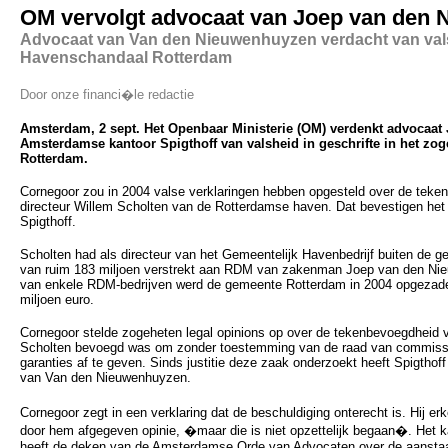
OM vervolgt advocaat van Joep van den
Advocaat van Van den Nieuwenhuyzen verdacht van vals
Havenschandaal Rotterdam
Door onze financi�le redactie
Amsterdam, 2 sept. Het Openbaar Ministerie (OM) verdenkt advocaat
Amsterdamse kantoor Spigthoff van valsheid in geschrifte in het zo
Rotterdam.
Cornegoor zou in 2004 valse verklaringen hebben opgesteld over de teke
directeur Willem Scholten van de Rotterdamse haven. Dat bevestigen he
Spigthoff.
Scholten had als directeur van het Gemeentelijk Havenbedrijf buiten de 
van ruim 183 miljoen verstrekt aan RDM van zakenman Joep van den Nie
van enkele RDM-bedrijven werd de gemeente Rotterdam in 2004 opgezade
miljoen euro.
Cornegoor stelde zogeheten legal opinions op over de tekenbevoegdheid v
Scholten bevoegd was om zonder toestemming van de raad van commissa
garanties af te geven. Sinds justitie deze zaak onderzoekt heeft Spigthof
van Van den Nieuwenhuyzen.
Cornegoor zegt in een verklaring dat de beschuldiging onterecht is. Hij 
door hem afgegeven opinie, �maar die is niet opzettelijk begaan�. Het kan
heeft de deken van de Amsterdamse Orde van Advocaten over de aanstaan