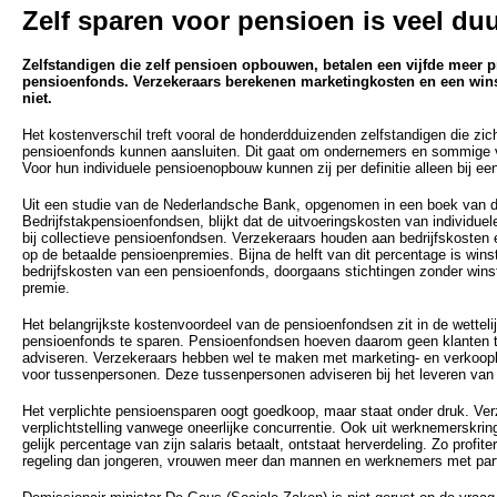
Zelf sparen voor pensioen is veel du
Zelfstandigen die zelf pensioen opbouwen, betalen een vijfde meer 
pensioenfonds. Verzekeraars berekenen marketingkosten en een win
niet.
Het kostenverschil treft vooral de honderdduizenden zelfstandigen die zich 
pensioenfonds kunnen aansluiten. Dit gaat om ondernemers en sommige v
Voor hun individuele pensioenopbouw kunnen zij per definitie alleen bij ee
Uit een studie van de Nederlandsche Bank, opgenomen in een boek van d
Bedrijfstakpensioenfondsen, blijkt dat de uitvoeringskosten van individuel
bij collectieve pensioenfondsen. Verzekeraars houden aan bedrijfskosten
op de betaalde pensioenpremies. Bijna de helft van dit percentage is win
bedrijfskosten van een pensioenfonds, doorgaans stichtingen zonder wi
premie.
Het belangrijkste kostenvoordeel van de pensioenfondsen zit in de wettelijk
pensioenfonds te sparen. Pensioenfondsen hoeven daarom geen klanten te
adviseren. Verzekeraars hebben wel te maken met marketing- en verkoo
voor tussenpersonen. Deze tussenpersonen adviseren bij het leveren van m
Het verplichte pensioensparen oogt goedkoop, maar staat onder druk. Ve
verplichtstelling vanwege oneerlijke concurrentie. Ook uit werknemerskring
gelijk percentage van zijn salaris betaalt, ontstaat herverdeling. Zo profi
regeling dan jongeren, vrouwen meer dan mannen en werknemers met par