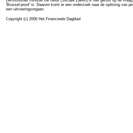
Demissionair minister De Geus (Sociale Zaken) is niet gerust op de vraag
'Brussel-proof' is. Daarom komt er een onderzoek naar de splitsing van p
een uitvoeringsorgaan.
Copyright (c) 2006 Het Financieele Dagblad