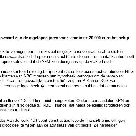
ard zijn de afgelopen jaren voor tenminste 20.000 euro het schip
ek te verhogen om maar zoveel mogelijk leasecontracten af te sluiten.
kenswaardse bedrijf op om een klacht in te dienen. Een aantal klanten heeft
s opmerkelijk, omdat de AFM zich doorgaans op de vlakte houdt.
aardse kantoor bevestigd. Hij erkent dat de leaseconstructies, die door NBG
 De klanten van NBG moesten hun hypotheek verhogen om de rente van
el risico. Een gevaarlijke constructie", zegt mr P. Aan de Kerk van
met een hoge hypotheek �n een torenhoge restschuld omdat de aandelen
lle ellende. "De tijd heeft niet meegezeten. Onder meer aandelen KPN en
ondsen zijn flink gedaald." NBG Finance, dat naast beleggingsproducten ook
viseurs in dienst.
ldus Aan de Kerk. "Dit soort constructies leverde financi�le instellingen
groot deel te wijten aan de adviseurs van dit bedrijf. Ze handelden