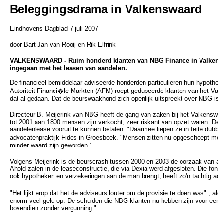
Beleggingsdrama in Valkenswaard
Eindhovens Dagblad 7 juli 2007
door Bart-Jan van Rooij en Rik Elfrink
VALKENSWAARD - Ruim honderd klanten van NBG Finance in Valkenswa
ingegaan met het leasen van aandelen.
De financieel bemiddelaar adviseerde honderden particulieren hun hypothe
Autoriteit Financi�le Markten (AFM) roept gedupeerde klanten van het Val
dat al gedaan. Dat de beurswaakhond zich openlijk uitspreekt over NBG i
Directeur B. Meijerink van NBG heeft de gang van zaken bij het Valkensw
tot 2001 aan 1800 mensen zijn verkocht, zeer riskant van opzet waren.
aandelenlease vooruit te kunnen betalen. "Daarmee liepen ze in feite dubb
advocatenpraktijk Fides in Groesbeek. "Mensen zitten nu opgescheept 
minder waard zijn geworden."
Volgens Meijerink is de beurscrash tussen 2000 en 2003 de oorzaak van a
Ahold zaten in de leaseconstructie, die via Dexia werd afgesloten. Die f
ook hypotheken en verzekeringen aan de man brengt, heeft zo'n tachtig ad
"Het lijkt erop dat het de adviseurs louter om de provisie te doen was" , a
enorm veel geld op. De schulden die NBG-klanten nu hebben zijn voor een 
bovendien zonder vergunning."