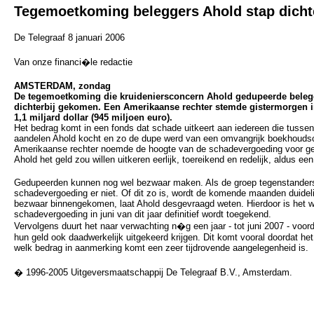
Tegemoetkoming beleggers Ahold stap dicht
De Telegraaf 8 januari 2006
Van onze financi�le redactie
AMSTERDAM, zondag
De tegemoetkoming die kruideniersconcern Ahold gedupeerde belegge
dichterbij gekomen. Een Amerikaanse rechter stemde gistermorgen i
1,1 miljard dollar (945 miljoen euro).
Het bedrag komt in een fonds dat schade uitkeert aan iedereen die tussen 
aandelen Ahold kocht en zo de dupe werd van een omvangrijk boekhoudsch
Amerikaanse rechter noemde de hoogte van de schadevergoeding voor ge
Ahold het geld zou willen uitkeren eerlijk, toereikend en redelijk, aldus 
Gedupeerden kunnen nog wel bezwaar maken. Als de groep tegenstanders 
schadevergoeding er niet. Of dit zo is, wordt de komende maanden duideli
bezwaar binnengekomen, laat Ahold desgevraagd weten. Hierdoor is het wa
schadevergoeding in juni van dit jaar definitief wordt toegekend.
Vervolgens duurt het naar verwachting n�g een jaar - tot juni 2007 - voo
hun geld ook daadwerkelijk uitgekeerd krijgen. Dit komt vooral doordat he
welk bedrag in aanmerking komt een zeer tijdrovende aangelegenheid is.
� 1996-2005 Uitgeversmaatschappij De Telegraaf B.V., Amsterdam.