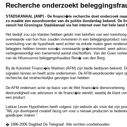
Recherche onderzoekt beleggingsfra
STADSKANAAL (ANP) - De financi�le recherche doet onderzoek naar 
zo maakte een woordvoerder van de politie donderdag bekend. De f
vanuit het Groningse Stadskanaal via het internet over het hele land t
Het bedrijf zou zijn klanten hebben gelokt met beloftes van een torenhoo
overwaarde van hun huis zouden investeren in een beleggingsproduct v
oversluiting van de hypotheek werd echter na enkele malen geen rendem
beleggers hebben tonnen euro�s overwaarde ge�nvesteerd, weet advocaa
vertegenwoordigt een toenemend aantal slachtoffers. Van der Goen verle
van de Hilversumse beleggingsfraudeur Ren� van den Berg.
Bij de Autoriteit Financi�le Markten (AFM) zijn beide bedrijven bekend. 
signalen binnen en heeft actie ondernomen. De AFM-woordvoerder wijst o
recherche dat strafrechtelijke gevolgen kan hebben.
De AFM ondernam actie op basis van de Wet financi�le dienstverlening. D
deskundigheid van adviseurs in de financi�le wereld, waarbij de klant cen
een product.
Lekker Leven Hypotheken heeft volgens zijn website als visie dat zijn pro
"Wij zijn doorlopend creatief bezig om voor u nieuwe producten te bedenken
goedkoper maken."
� 1996-2006 Dagblad De Telegraaf. Alle rechten voorbehouden.