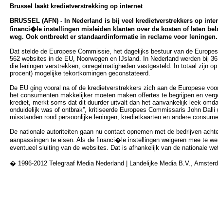
Brussel laakt kredietverstrekking op internet
BRUSSEL (AFN) - In Nederland is bij veel kredietverstrekkers op int
financi�le instellingen misleiden klanten over de kosten of laten bela
weg. Ook ontbreekt er standaardinformatie in reclame voor leningen.
Dat stelde de Europese Commissie, het dagelijks bestuur van de Europe
562 websites in de EU, Noorwegen en IJsland. In Nederland werden bij 3
die leningen verstrekken, onregelmatigheden vastgesteld. In totaal zijn 
procent) mogelijke tekortkomingen geconstateerd.
De EU ging vooral na of de kredietverstrekkers zich aan de Europese voor
het consumenten makkelijker moeten maken offertes te begrijpen en vergel
krediet, merkt soms dat dit duurder uitvalt dan het aanvankelijk leek omd
onduidelijk was of ontbrak'', kritiseerde Europees Commissaris John Dal
misstanden rond persoonlijke leningen, kredietkaarten en andere consume
De nationale autoriteiten gaan nu contact opnemen met de bedrijven acht
aanpassingen te eisen. Als de financi�le instellingen weigeren mee te we
eventueel sluiting van de websites. Dat is afhankelijk van de nationale we
� 1996-2012 Telegraaf Media Nederland | Landelijke Media B.V., Amster