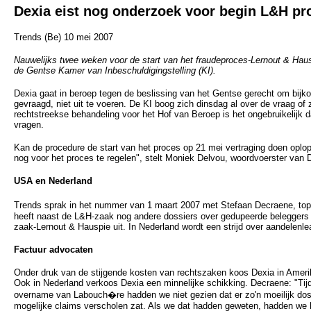
Dexia eist nog onderzoek voor begin L&H pr
Trends (Be) 10 mei 2007
Nauwelijks twee weken voor de start van het fraudeproces-Lernout & Haus
de Gentse Kamer van Inbeschuldigingstelling (KI).
Dexia gaat in beroep tegen de beslissing van het Gentse gerecht om bij
gevraagd, niet uit te voeren. De KI boog zich dinsdag al over de vraag of 
rechtstreekse behandeling voor het Hof van Beroep is het ongebruikelijk 
vragen.
Kan de procedure de start van het proces op 21 mei vertraging doen oplop
nog voor het proces te regelen", stelt Moniek Delvou, woordvoerster van 
USA en Nederland
Trends sprak in het nummer van 1 maart 2007 met Stefaan Decraene, t
heeft naast de L&H-zaak nog andere dossiers over gedupeerde beleggers
zaak-Lernout & Hauspie uit. In Nederland wordt een strijd over aandelenl
Factuur advocaten
Onder druk van de stijgende kosten van rechtszaken koos Dexia in Amerik
Ook in Nederland verkoos Dexia een minnelijke schikking. Decraene: "Tij
overname van Labouch�re hadden we niet gezien dat er zo'n moeilijk dos
mogelijke claims verscholen zat. Als we dat hadden geweten, hadden we h