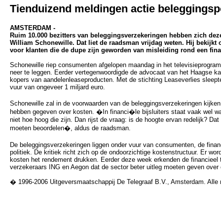
Tienduizend meldingen actie beleggingsp
AMSTERDAM -
Ruim 10.000 bezitters van beleggingsverzekeringen hebben zich dez
William Schonewille. Dat liet de raadsman vrijdag weten. Hij bekijkt 
voor klanten die de dupe zijn geworden van misleiding rond een fina
Schonewille riep consumenten afgelopen maandag in het televisieprogra
neer te leggen. Eerder vertegenwoordigde de advocaat van het Haagse k
kopers van aandelenleaseproducten. Met de stichting Leaseverlies sleepte 
vuur van ongeveer 1 miljard euro.
Schonewille zal in de voorwaarden van de beleggingsverzekeringen kijken
hebben gegeven over kosten. �In financi�le bijsluiters staat vaak wel w
niet hoe hoog die zijn. Dan rijst de vraag: is de hoogte ervan redelijk? Dat 
moeten beoordelen�, aldus de raadsman.
De beleggingsverzekeringen liggen onder vuur van consumenten, de finan
politiek. De kritiek richt zich op de ondoorzichtige kostenstructuur. Er w
kosten het rendement drukken. Eerder deze week erkenden de financieel
verzekeraars ING en Aegon dat de sector beter uitleg moeten geven over 
� 1996-2006 Uitgeversmaatschappij De Telegraaf B.V., Amsterdam. Alle 