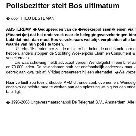
Polisbezitter stelt Bos ultimatum
� door THEO BESTEMAN
AMSTERDAM � Gedupeerden van de �woekerpolissen� eisen via hu
(Financi�n) dat het onderzoek naar de beleggingsverzekeringen bin
Lukt dat niet, dan moet Bos verzekeraars wettelijk verplichten alle k
waarde van hun polis te tonen.
Uiterlijk 15 september zal de minister het beloofde onderzoek naar d
hebben, anders stoppen de Stichting Woekerpolis Claim en Consument 
verzekeraars.
Die waarschuwing meldt advocaat Jeroen Wendelgelst in een brief aan
en 70.000 leden. De bewindsman brak het onafhankelijk onderzoek naar k
gebrek aan kwaliteit af. Vrijdag presenteert hij een alternatief. �We vrez
Naar verluidt zou toezichthouder AFM dit onderzoek overnemen. Wendelge
ondanks de belofte mee te werken aan een oplossing weinig zouden onde
tafel ligt.
� 1996-2008 Uitgeversmaatschappij De Telegraaf B.V., Amsterdam. Alle 