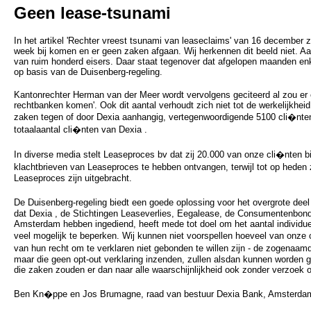
Geen lease-tsunami
In het artikel 'Rechter vreest tsunami van leaseclaims' van 16 december 
week bij komen en er geen zaken afgaan. Wij herkennen dit beeld niet. A
van ruim honderd eisers. Daar staat tegenover dat afgelopen maanden enk
op basis van de Duisenberg-regeling.
Kantonrechter Herman van der Meer wordt vervolgens geciteerd al zou er
rechtbanken komen'. Ook dit aantal verhoudt zich niet tot de werkelijkhei
zaken tegen of door Dexia aanhangig, vertegenwoordigende 5100 cli�nten
totaalaantal cli�nten van Dexia .
In diverse media stelt Leaseproces bv dat zij 20.000 van onze cli�nten bi
klachtbrieven van Leaseproces te hebben ontvangen, terwijl tot op heden
Leaseproces zijn uitgebracht.
De Duisenberg-regeling biedt een goede oplossing voor het overgrote deel
dat Dexia , de Stichtingen Leaseverlies, Eegalease, de Consumentenbond 
Amsterdam hebben ingediend, heeft mede tot doel om het aantal individuel
veel mogelijk te beperken. Wij kunnen niet voorspellen hoeveel van onze
van hun recht om te verklaren niet gebonden te willen zijn - de zogenaam
maar die geen opt-out verklaring inzenden, zullen alsdan kunnen worden g
die zaken zouden er dan naar alle waarschijnlijkheid ook zonder verzoek 
Ben Kn�ppe en Jos Brumagne, raad van bestuur Dexia Bank, Amsterda