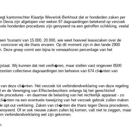
zegt kantonrechter Klaartje Weverink-Berkhout dat er honderden zaken per
an Dexia zijn afgelopen vier weken 97 dagvaardingen betekend op verzoek
ele honderden procedures zijn geroyeerd na een getroffen schikking, veelal
 een 'tsunami van 15.000, 20.000, wie weet hoeveel leasezaken over de
d voorzover wij die thans ervaren. Op dit moment zijn in den lande 2900
. Deze groep vormt een bijna te verwaarlozen percentage van het
jstaat. Wij kunnen dat niet verifi�ren, maar stellen vast ongeveer 8500
 zestien collectieve dagvaardingen ten behoeve van 674 cli�nten van
 van deze cli�nten. Het verzoek tot verbindendverklaring van deze regeling
en de Vereniging van Effectenbezitters onlangs bij het gerechtshof
e procedures - en daarmee de belasting van het rechterlijk apparaat - zo
 cli�nten na een eventuele toewijzing van het verzoek gebruik zullen maken
de opt-out verklaring. Zaken van cli�nten die thans tegen Dexia procederen,
eroyeerd. Of er ook nieuwe zaken zullen bij komen, valt niet te zeggen, maar
om verbindendverklaring wel zijn gekomen.
m