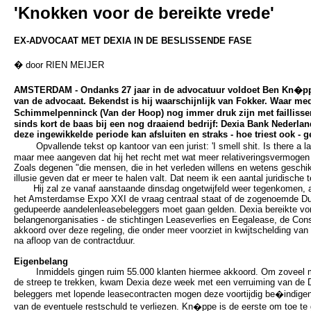
'Knokken voor de bereikte vrede'
EX-ADVOCAAT MET DEXIA IN DE BESLISSENDE FASE
�
door RIEN MEIJER
AMSTERDAM - Ondanks 27 jaar in de advocatuur voldoet Ben Kn�ppe 
van de advocaat. Bekendst is hij waarschijnlijk van Fokker. Waar me
Schimmelpenninck (Van der Hoop) nog immer druk zijn met failliss
sinds kort de baas bij een nog draaiend bedrijf: Dexia Bank Nederland
deze ingewikkelde periode kan afsluiten en straks - hoe triest ook - 
Opvallende tekst op kantoor van een jurist: 'I smell shit. Is there a l
maar mee aangeven dat hij het recht met wat meer relativeringsvermogen
Zoals degenen "die mensen, die in het verleden willens en wetens geschi
illusie geven dat er meer te halen valt. Dat neem ik een aantal juridische 
Hij zal ze vanaf aanstaande dinsdag ongetwijfeld weer tegenkomen, al
het Amsterdamse Expo XXI de vraag centraal staat of de zogenoemde Dui
gedupeerde aandelenleasebeleggers moet gaan gelden. Dexia bereikte vori
belangenorganisaties - de stichtingen Leaseverlies en Eegalease, de C
akkoord over deze regeling, die onder meer voorziet in kwijtschelding van
na afloop van de contractduur.
Eigenbelang
Inmiddels gingen ruim 55.000 klanten hiermee akkoord. Om zoveel mo
de streep te trekken, kwam Dexia deze week met een verruiming van de D
beleggers met lopende leasecontracten mogen deze voortijdig be�indigen,
van de eventuele restschuld te verliezen. Kn�ppe is de eerste om toe te 