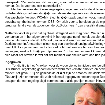
meespeelt: "Per saldo kost dit ons geld, maar het voordeel is dat we zo sn
komen. Dat is voor ons ook aantrekkelijk."
Met het verzoek de Duisenberg-regeling algemeen verbindend te verk
onderhandelingspartners als ��n van de eersten gebruik van de nieuwe w
Massaschade (kortweg WCAM). Slechts ��n zaak ging hen voor, namelijk
beruchte synthetische hormoon DES. Om zich voor te bereiden op de eig
terug aan bij die van de zogenoemde DES-dochters. "Een vreselijk drama
Niettemin vindt de jurist dat hij "heel uitdagend werk mag doen. We zijn nu
verkennen en in het algemeen vind ik het erg spannend hoe dit dossier zi
van de uitspraak in de WCAM-zaak, zal er ooit een moment komen dat er o
Dexiakantoor in Amsterdam alleen nog een boekhoudkundige afwikkeling 
overblijft. Er zijn immers producten verkocht met een looptijd van tien jaa
verlengen, weet ook Kn�ppe. Diplomatiek: "Er kan een moment komen dat
hier. Maar het streven is wel dat dat moment wat sneller komt dan tien jaa
Ingegraven
Tot die tijd is het "knokken voor de vrede die we inmiddels wel bereik
Dirk Bruneel regelmatig geconfronteerd werd met verhitte emoties en bedre
minder" het geval. "Bij de gemiddelde cli�nt zijn de emoties inmiddels wel
"Natuurlijk zijn er mensen die zich helemaal ingegraven hebben tegen Dexi
snappen dat een regeling altijd betekent dat b�ide partijen moeten inlever