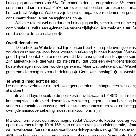
beleggingsrendement van 6%. Dat houdt in dat als er gemiddeld 6% rende
consument daar minimaal 2,5% aan over moet houden. Die rekensom maak
het contract. Volgens Wabeke zijn lagere of negatieve rendementen geen
consument draag je het beleggingsrisico.�
Wabeke tekent wel aan dat een beleggingspolis, verzekeren en belegg
combinatie is, zelfs een �innerlijke tegenstrijdigheid. Als melk en zuur. 
om die combi te laten slagen.�
Overlijdensrisico
De kritiek op Wabekes richtlijn concentreert zich op de overlijdensris
zouden daar nog gewoon hoge kosten in rekening kunnen brengen. Wabeke 
geeft hij wel toe dat zijn oordeel over dit kostensegment sinds zijn oorspr
Zijn aanvankelijke idee was, zo stelt hij nu, dat voor een overlijdensrisic
kostentoelagen mochten worden gerekend. Maar wat betekent dat? Wabek
gerekend die nodig is voor de dekking.� Geen winstopslag? �Ja, winst
Te weinig inleg echt belegd
De eerste verzekeraar die met twee gedupeerdenstichtingen een schikking t
standpunt.
�Delta Lloyd beperkte de poliskosten weliswaar tot 2,45%, maar hield
kostenopslag in de overlijdensrisicoverzekering, tegen mijn aanbeveling
voor een cruciale aanpassing: het nieuwe kostenmaximum voor de belegg
overlijdensrisicoverzekering moest marktconform zijn.
Marktconform bleek een breed begrip zodat Wabeke de kostentoeslag voor
apart maximeerde op 10 of 16% van de kale overlijdensrisicopremie, afha
de verzekeraar. Betaalt u een overlijdensrisicopremie van �100 dan mag
�16 aan kosten en winst erbovenop in rekening brengen. Samen �116. A