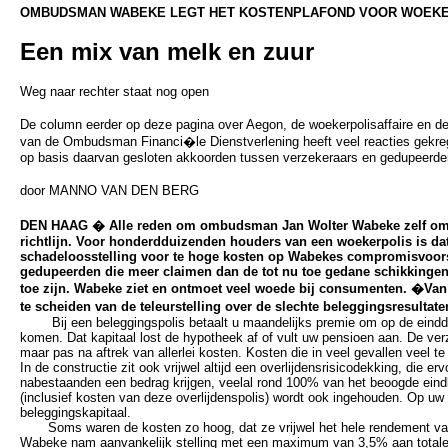
OMBUDSMAN WABEKE LEGT HET KOSTENPLAFOND VOOR WOEKE
Een mix van melk en zuur
Weg naar rechter staat nog open
De column eerder op deze pagina over Aegon, de woekerpolisaffaire en de 
van de Ombudsman Financi�le Dienstverlening heeft veel reacties gekre
op basis daarvan gesloten akkoorden tussen verzekeraars en gedupeerden
door MANNO VAN DEN BERG
DEN HAAG � Alle reden om ombudsman Jan Wolter Wabeke zelf om ui
richtlijn. Voor honderdduizenden houders van een woekerpolis is d
schadeloosstelling voor te hoge kosten op Wabekes compromisvoors
gedupeerden die meer claimen dan de tot nu toe gedane schikkingen
toe zijn. Wabeke ziet en ontmoet veel woede bij consumenten. �Van
te scheiden van de teleurstelling over de slechte beleggingsresultat
Bij een beleggingspolis betaalt u maandelijks premie om op de eindda
komen. Dat kapitaal lost de hypotheek af of vult uw pensioen aan. De ver
maar pas na aftrek van allerlei kosten. Kosten die in veel gevallen veel te
In de constructie zit ook vrijwel altijd een overlijdensrisicodekking, die ervo
nabestaanden een bedrag krijgen, veelal rond 100% van het beoogde eindk
(inclusief kosten van deze overlijdenspolis) wordt ook ingehouden. Op u
beleggingskapitaal.
Soms waren de kosten zo hoog, dat ze vrijwel het hele rendement van
Wabeke nam aanvankelijk stelling met een maximum van 3,5% aan totale ko