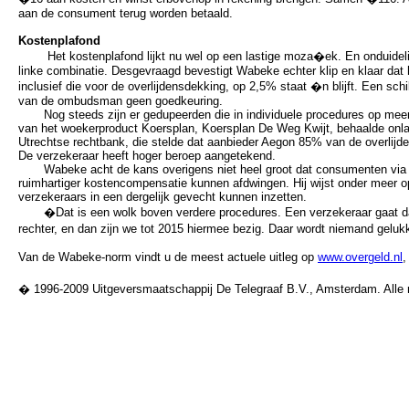
aan de consument terug worden betaald.
Kostenplafond
Het kostenplafond lijkt nu wel op een lastige moza�ek. En onduidelijk
linke combinatie. Desgevraagd bevestigt Wabeke echter klip en klaar dat
inclusief die voor de overlijdensdekking, op 2,5% staat �n blijft. Een schi
van de ombudsman geen goedkeuring.
Nog steeds zijn er gedupeerden die in individuele procedures op meer
van het woekerproduct Koersplan, Koersplan De Weg Kwijt, behaalde onl
Utrechtse rechtbank, die stelde dat aanbieder Aegon 85% van de overlijd
De verzekeraar heeft hoger beroep aangetekend.
Wabeke acht de kans overigens niet heel groot dat consumenten via ee
ruimhartiger kostencompensatie kunnen afdwingen. Hij wijst onder meer o
verzekeraars in een dergelijk gevecht kunnen inzetten.
�Dat is een wolk boven verdere procedures. Een verzekeraar gaat da
rechter, en dan zijn we tot 2015 hiermee bezig. Daar wordt niemand gelu
Van de Wabeke-norm vindt u de meest actuele uitleg op
www.overgeld.nl
,
� 1996-2009 Uitgeversmaatschappij De Telegraaf B.V., Amsterdam. Alle 