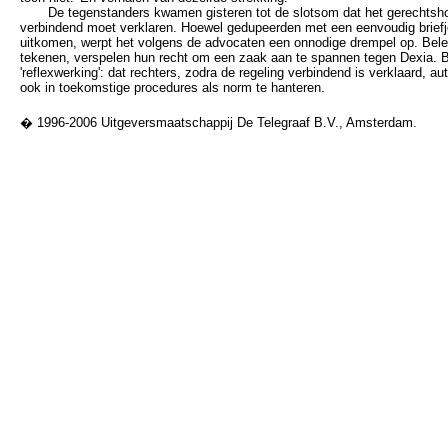
De tegenstanders kwamen gisteren tot de slotsom dat het gerechtshof 
verbindend moet verklaren. Hoewel gedupeerden met een eenvoudig briefj
uitkomen, werpt het volgens de advocaten een onnodige drempel op. Bele
tekenen, verspelen hun recht om een zaak aan te spannen tegen Dexia. B
'reflexwerking': dat rechters, zodra de regeling verbindend is verklaard, a
ook in toekomstige procedures als norm te hanteren.
� 1996-2006 Uitgeversmaatschappij De Telegraaf B.V., Amsterdam.