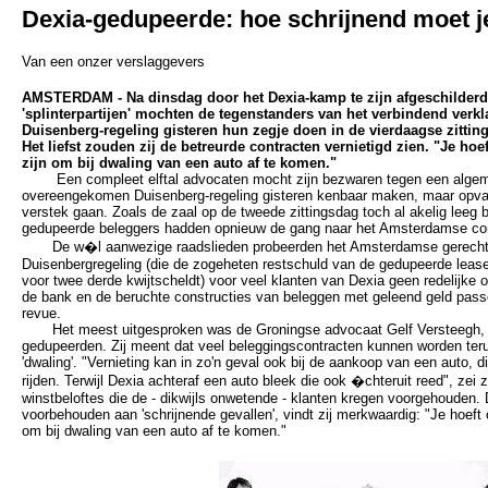
Dexia-gedupeerde: hoe schrijnend moet je
Van een onzer verslaggevers
AMSTERDAM - Na dinsdag door het Dexia-kamp te zijn afgeschilderd
'splinterpartijen' mochten de tegenstanders van het verbindend ver
Duisenberg-regeling gisteren hun zegje doen in de vierdaagse zitti
Het liefst zouden zij de betreurde contracten vernietigd zien. "Je hoe
zijn om bij dwaling van een auto af te komen."
Een compleet elftal advocaten mocht zijn bezwaren tegen een algemen
overeengekomen Duisenberg-regeling gisteren kenbaar maken, maar opvall
verstek gaan. Zoals de zaal op de tweede zittingsdag toch al akelig leeg b
gedupeerde beleggers hadden opnieuw de gang naar het Amsterdamse c
De w�l aanwezige raadslieden probeerden het Amsterdamse gerechtsho
Duisenbergregeling (die de zogeheten restschuld van de gedupeerde leas
voor twee derde kwijtscheldt) voor veel klanten van Dexia geen redelijke 
de bank en de beruchte constructies van beleggen met geleend geld passe
revue.
Het meest uitgesproken was de Groningse advocaat Gelf Versteegh, 
gedupeerden. Zij meent dat veel beleggingscontracten kunnen worden ter
'dwaling'. "Vernieting kan in zo'n geval ook bij de aankoop van een auto, d
rijden. Terwijl Dexia achteraf een auto bleek die ook �chteruit reed", zei 
winstbeloftes die de - dikwijls onwetende - klanten kregen voorgehouden. D
voorbehouden aan 'schrijnende gevallen', vindt zij merkwaardig: "Je hoeft 
om bij dwaling van een auto af te komen."