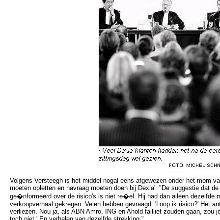
Volgens Versteegh is het middel nogal eens afgewezen onder het mom van
moeten opletten en navraag moeten doen bij Dexia'. "De suggestie dat de
ge�nformeerd over de risico's is niet re�el. Hij had dan alleen dezelfde
verkoopverhaal gekregen. Velen hebben gevraagd: 'Loop ik risico?' Het ant
verliezen. Nou ja, als ABN Amro, ING en Ahold failliet zouden gaan, zou je
toch niet.' En verhalen van dezelfde strekking."