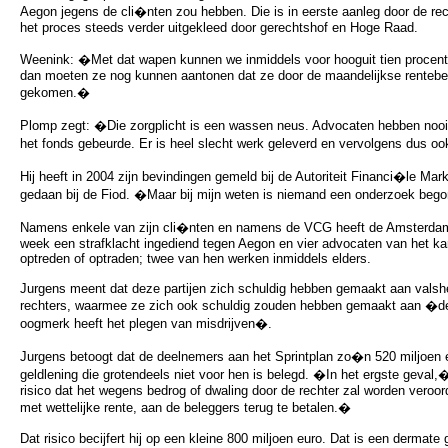
Aegon jegens de cli�nten zou hebben. Die is in eerste aanleg door de r
het proces steeds verder uitgekleed door gerechtshof en Hoge Raad.
Weenink: �Met dat wapen kunnen we inmiddels voor hooguit tien procent
dan moeten ze nog kunnen aantonen dat ze door de maandelijkse rentebeta
gekomen.�
Plomp zegt: �Die zorgplicht is een wassen neus. Advocaten hebben nooit
het fonds gebeurde. Er is heel slecht werk geleverd en vervolgens dus o
Hij heeft in 2004 zijn bevindingen gemeld bij de Autoriteit Financi�le Mark
gedaan bij de Fiod. �Maar bij mijn weten is niemand een onderzoek be
Namens enkele van zijn cli�nten en namens de VCG heeft de Amsterda
week een strafklacht ingediend tegen Aegon en vier advocaten van het ka
optreden of optraden; twee van hen werken inmiddels elders.
Jurgens meent dat deze partijen zich schuldig hebben gemaakt aan valshei
rechters, waarmee ze zich ook schuldig zouden hebben gemaakt aan �dee
oogmerk heeft het plegen van misdrijven�.
Jurgens betoogt dat de deelnemers aan het Sprintplan zo�n 520 miljoen 
geldlening die grotendeels niet voor hen is belegd. �In het ergste geval,�
risico dat het wegens bedrog of dwaling door de rechter zal worden veroo
met wettelijke rente, aan de beleggers terug te betalen.�
Dat risico becijfert hij op een kleine 800 miljoen euro. Dat is een dermate 