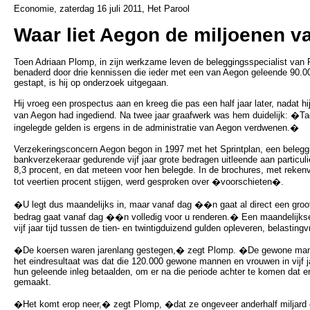
Economie, zaterdag 16 juli 2011, Het Parool
Waar liet Aegon de miljoenen v
Toen Adriaan Plomp, in zijn werkzame leven de beleggingsspecialist van 
benaderd door drie kennissen die ieder met een van Aegon geleende 90.00
gestapt, is hij op onderzoek uitgegaan.
Hij vroeg een prospectus aan en kreeg die pas een half jaar later, nadat hi
van Aegon had ingediend. Na twee jaar graafwerk was hem duidelijk: �Tac
ingelegde gelden is ergens in de administratie van Aegon verdwenen.�
Verzekeringsconcern Aegon begon in 1997 met het Sprintplan, een belegg
bankverzekeraar gedurende vijf jaar grote bedragen uitleende aan particuli
8,3 procent, en dat meteen voor hen belegde. In de brochures, met reken
tot veertien procent stijgen, werd gesproken over �voorschieten�.
�U legt dus maandelijks in, maar vanaf dag ��n gaat al direct een groot
bedrag gaat vanaf dag ��n volledig voor u renderen.� Een maandelijkse 
vijf jaar tijd tussen de tien- en twintigduizend gulden opleveren, belastingvr
�De koersen waren jarenlang gestegen,� zegt Plomp. �De gewone man 
het eindresultaat was dat die 120.000 gewone mannen en vrouwen in vijf jaa
hun geleende inleg betaalden, om er na die periode achter te komen dat e
gemaakt.
�Het komt erop neer,� zegt Plomp, �dat ze ongeveer anderhalf miljard 