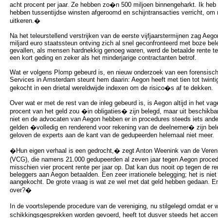
acht procent per jaar. Ze hebben zo�n 500 miljoen binnengeharkt. Ik heb
hebben tussentijdse winsten afgeroomd en schijntransacties verricht, o
uitkeren.�
Na het teleurstellend verstrijken van de eerste vijfjaarstermijnen zag Aego
miljard euro staatssteun ontving zich al snel geconfronteerd met boze bele
gevallen, als mensen hardnekkig genoeg waren, werd de betaalde rente t
een kort geding en zeker als het minderjarige contractanten betrof.
Wat er volgens Plomp gebeurd is, en nieuw onderzoek van een forensisch 
Services in Amsterdam steunt hem daarin: Aegon heeft met tien tot twintig
gekocht in een drietal wereldwijde indexen om de risico�s af te dekken.
Over wat er met de rest van de inleg gebeurd is, is Aegon altijd in het va
procent van het geld zou �in obligaties� zijn belegd, maar uit beschikbare
niet en de advocaten van Aegon hebben er in procedures steeds iets ande
gelden �volledig en renderend voor rekening van de deelnemer� zijn beleg
geloven de experts aan de kant van de gedupeerden helemaal niet meer.
�Hun eigen verhaal is een gedrocht,� zegt Anton Weenink van de Vere
(VCG), die namens 21.000 gedupeerden al zeven jaar tegen Aegon procede
misschien vier procent rente per jaar op. Dat kan dus nooit op tegen de re
beleggers aan Aegon betaalden. Een zeer irrationele belegging; het is niet 
aangekocht. De grote vraag is wat ze wel met dat geld hebben gedaan. E
over?�
In de voortslepende procedure van de vereniging, nu stilgelegd omdat 
schikkingsgesprekken worden gevoerd, heeft tot dusver steeds het accen