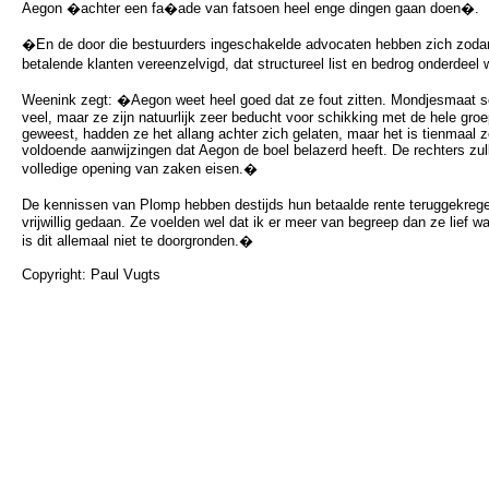
Aegon �achter een fa�ade van fatsoen heel enge dingen gaan doen�.
�En de door die bestuurders ingeschakelde advocaten hebben zich zodan
betalende klanten vereenzelvigd, dat structureel list en bedrog onderdee
Weenink zegt: �Aegon weet heel goed dat ze fout zitten. Mondjesmaat sc
veel, maar ze zijn natuurlijk zeer beducht voor schikking met de hele groep
geweest, hadden ze het allang achter zich gelaten, maar het is tienmaal z
voldoende aanwijzingen dat Aegon de boel belazerd heeft. De rechters zu
volledige opening van zaken eisen.�
De kennissen van Plomp hebben destijds hun betaalde rente teruggekrege
vrijwillig gedaan. Ze voelden wel dat ik er meer van begreep dan ze lief 
is dit allemaal niet te doorgronden.�
Copyright: Paul Vugts