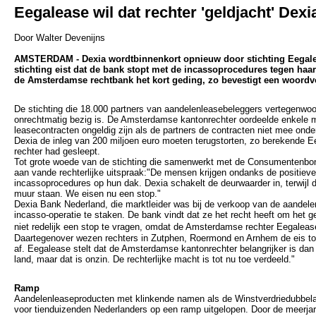
Eegalease wil dat rechter 'geldjacht' Dexi
Door Walter Devenijns
AMSTERDAM - Dexia wordtbinnenkort opnieuw door stichting Eegale
stichting eist dat de bank stopt met de incassoprocedures tegen haa
de Amsterdamse rechtbank het kort geding, zo bevestigt een woordv
De stichting die 18.000 partners van aandelenleasebeleggers vertegenwoor
onrechtmatig bezig is. De Amsterdamse kantonrechter oordeelde enkele
leasecontracten ongeldig zijn als de partners de contracten niet mee on
Dexia de inleg van 200 miljoen euro moeten terugstorten, zo berekende E
rechter had gesleept.
Tot grote woede van de stichting die samenwerkt met de Consumentenbon
aan vande rechterlijke uitspraak:"De mensen krijgen ondanks de positiev
incassoprocedures op hun dak. Dexia schakelt de deurwaarder in, terwijl
muur staan. We eisen nu een stop."
Dexia Bank Nederland, die marktleider was bij de verkoop van de aandele
incasso-operatie te staken. De bank vindt dat ze het recht heeft om het ge
niet redelijk een stop te vragen, omdat de Amsterdamse rechter Eegalea
Daartegenover wezen rechters in Zutphen, Roermond en Arnhem de eis tot
af. Eegalease stelt dat de Amsterdamse kantonrechter belangrijker is dan
land, maar dat is onzin. De rechterlijke macht is tot nu toe verdeeld."
Ramp
Aandelenleaseproducten met klinkende namen als de Winstverdriedubbela
voor tienduizenden Nederlanders op een ramp uitgelopen. Door de meerj