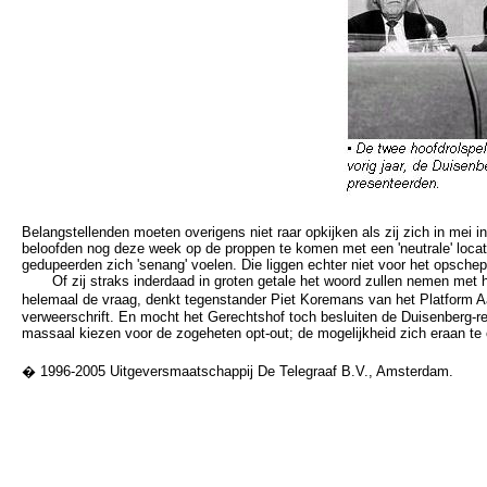
Belangstellenden moeten overigens niet raar opkijken als zij zich in mei 
beloofden nog deze week op de proppen te komen met een 'neutrale' locat
gedupeerden zich 'senang' voelen. Die liggen echter niet voor het opschepp
Of zij straks inderdaad in groten getale het woord zullen nemen met h
helemaal de vraag, denkt tegenstander Piet Koremans van het Platform 
verweerschrift. En mocht het Gerechtshof toch besluiten de Duisenberg-r
massaal kiezen voor de zogeheten opt-out; de mogelijkheid zich eraan te o
� 1996-2005 Uitgeversmaatschappij De Telegraaf B.V., Amsterdam.