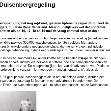
 Duisenbergregeling
oppen ging het nog n�t niet, gisteren tijdens de regiezitting rond de
rs bij Dexia Bank Nederland. Maar duidelijk was wel dat voorzitter
laten als op 16, 17, 18 en 19 mei de vraag centraal staat of deze
n november het verzoek in om hun tegemoetkomingsregeling (afgedwongen
oor �lle pakweg 300.000 leasebeleggers te laten gelden. Met andere
verzet bij enkele andere gedupeerdenclubs, die menen via een individuele
linge behandeling, tijdens een 'vierdaagse' in mei, moet hierover uitsluitsel
in beslag. Aanmerkelijk langer kostte het te bepalen w��r de zittingen
enden en veel individuele bezwaarschriften), hoe alle belanghebbenden van
ruit dient te zien. De oorspronkelijke tekst van de advocaten van Dexia en
rduidelijking vatbaar. Het moet geen mandarijnentaal zijn", aldus de
67 gedupeerde leasebeleggers die in het buitenland wonen, worden per
 worden op zaterdag 11 februari in een advertentie in onder meer De
n Dexia, de twee stichtingen �n - middels een banner - op de Nederlandse