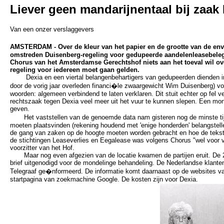
Liever geen mandarijnentaal bij zaak
Van een onzer verslaggevers
AMSTERDAM - Over de kleur van het papier en de grootte van de envel
omstreden Duisenberg-regeling voor gedupeerde aandelenleasebelegge
Chorus van het Amsterdamse Gerechtshof niets aan het toeval wil over
regeling voor iedereen moet gaan gelden.
Dexia en een viertal belangenbehartigers van gedupeerden dienden i
door de vorig jaar overleden financi�le zwaargewicht Wim Duisenberg) v
woorden: algemeen verbindend te laten verklaren. Dit stuit echter op fel 
rechtszaak tegen Dexia veel meer uit het vuur te kunnen slepen. Een monde
geven.
Het vaststellen van de genoemde data nam gisteren nog de minste tijd 
moeten plaatsvinden (rekening houdend met 'enige honderden' belangstell
de gang van zaken op de hoogte moeten worden gebracht en hoe de tekst e
de stichtingen Leaseverlies en Eegalease was volgens Chorus "wel voor ve
voorzitter van het Hof.
Maar nog even afgezien van de locatie kwamen de partijen eruit. De 21
brief uitgenodigd voor de mondelinge behandeling. De Nederlandse klanten
Telegraaf ge�nformeerd. De informatie komt daarnaast op de websites va
startpagina van zoekmachine Google. De kosten zijn voor Dexia.