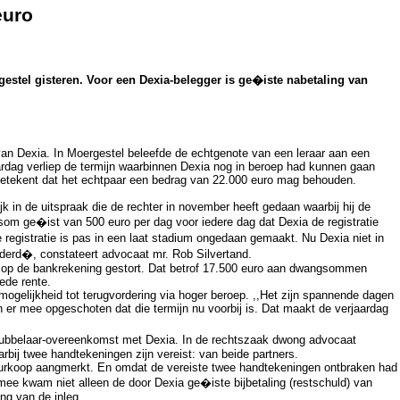
euro
gestel gisteren. Voor een Dexia-belegger is ge�iste nabetaling van
an Dexia. In Moergestel beleefde de echtgenote van een leraar aan een
aardag verliep de termijn waarbinnen Dexia nog in beroep had kunnen gaan
betekent dat het echtpaar een bedrag van 22.000 euro mag behouden.
k in de uitspraak die de rechter in november heeft gedaan waarbij hij de
om ge�ist van 500 euro per dag voor iedere dag dat Dexia de registratie
e registratie is pas in een laat stadium ongedaan gemaakt. Nu Dexia niet in
derd�, constateert advocaat mr. Rob Silvertand.
al op de bankrekening gestort. Dat betrof 17.500 euro aan dwangsommen
ede rente.
ogelijkheid tot terugvordering via hoger beroep. ,,Het zijn spannende dagen
jn er mee opgeschoten dat die termijn nu voorbij is. Dat maakt de verjaardag
edubbelaar-overeenkomst met Dexia. In de rechtszaak dwong advocaat
rbij twee handtekeningen zijn vereist: van beide partners.
huurkoop aangmerkt. En omdat de vereiste twee handtekeningen ontbraken had
mee kwam niet alleen de door Dexia ge�iste bijbetaling (restschuld) van
ng van de inleg.