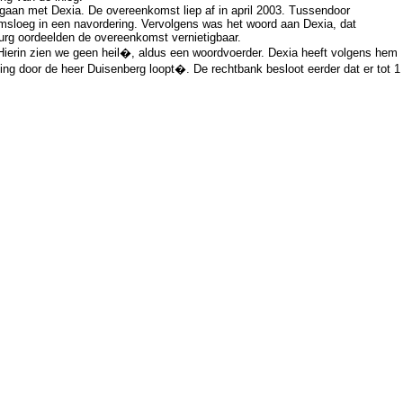
egaan met Dexia. De overeenkomst liep af in april 2003. Tussendoor
msloeg in een navordering. Vervolgens was het woord aan Dexia, dat
urg oordeelden de overeenkomst vernietigbaar.
Hierin zien we geen heil�, aldus een woordvoerder. Dexia heeft volgens hem
g door de heer Duisenberg loopt�. De rechtbank besloot eerder dat er tot 1