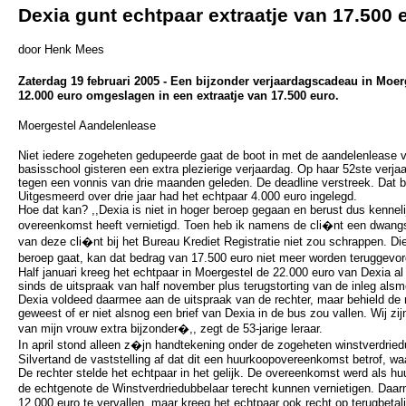
Dexia gunt echtpaar extraatje van 17.500 
door Henk Mees
Zaterdag 19 februari 2005 - Een bijzonder verjaardagscadeau in Moer
12.000 euro omgeslagen in een extraatje van 17.500 euro.
Moergestel Aandelenlease
Niet iedere zogeheten gedupeerde gaat de boot in met de aandelenlease v
basisschool gisteren een extra plezierige verjaardag. Op haar 52ste verj
tegen een vonnis van drie maanden geleden. De deadline verstreek. Dat 
Uitgesmeerd over drie jaar had het echtpaar 4.000 euro ingelegd.
Hoe dat kan? ,,Dexia is niet in hoger beroep gegaan en berust dus kennelij
overeenkomst heeft vernietigd. Toen heb ik namens de cli�nt een dwangs
van deze cli�nt bij het Bureau Krediet Registratie niet zou schrappen. Di
beroep gaat, kan dat bedrag van 17.500 euro niet meer worden teruggevor
Half januari kreeg het echtpaar in Moergestel de 22.000 euro van Dexia 
sinds de uitspraak van half november plus terugstorting van de inleg alsm
Dexia voldeed daarmee aan de uitspraak van de rechter, maar behield de m
geweest of er niet alsnog een brief van Dexia in de bus zou vallen. Wij zi
van mijn vrouw extra bijzonder�,, zegt de 53-jarige leraar.
In april stond alleen z�jn handtekening onder de zogeheten winstverdri
Silvertand de vaststelling af dat dit een huurkoopovereenkomst betrof, waa
De rechter stelde het echtpaar in het gelijk. De overeenkomst werd als 
de echtgenote de Winstverdriedubbelaar terecht kunnen vernietigen. Daar
12.000 euro te vervallen, maar kreeg het echtpaar ook recht op terugbetali