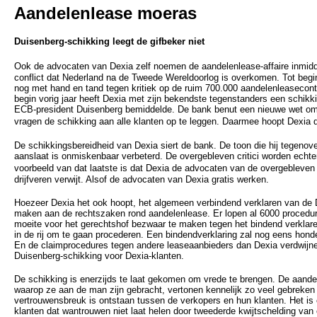
Aandelenlease moeras
Duisenberg-schikking leegt de gifbeker niet
Ook de advocaten van Dexia zelf noemen de aandelenlease-affaire inmidd
conflict dat Nederland na de Tweede Wereldoorlog is overkomen. Tot begin
nog met hand en tand tegen kritiek op de ruim 700.000 aandelenleasecontr
begin vorig jaar heeft Dexia met zijn bekendste tegenstanders een schikki
ECB-president Duisenberg bemiddelde. De bank benut een nieuwe wet om 
vragen de schikking aan alle klanten op te leggen. Daarmee hoopt Dexia d
De schikkingsbereidheid van Dexia siert de bank. De toon die hij tegenove
aanslaat is onmiskenbaar verbeterd. De overgebleven critici worden echte
voorbeeld van dat laatste is dat Dexia de advocaten van de overgeblev
drijfveren verwijt. Alsof de advocaten van Dexia gratis werken.
Hoezeer Dexia het ook hoopt, het algemeen verbindend verklaren van de 
maken aan de rechtszaken rond aandelenlease. Er lopen al 6000 proced
moeite voor het gerechtshof bezwaar te maken tegen het bindend verklar
in de rij om te gaan procederen. Een bindendverklaring zal nog eens ho
En de claimprocedures tegen andere leaseaanbieders dan Dexia verdwijne
Duisenberg-schikking voor Dexia-klanten.
De schikking is enerzijds te laat gekomen om vrede te brengen. De aand
waarop ze aan de man zijn gebracht, vertonen kennelijk zo veel gebreken
vertrouwensbreuk is ontstaan tussen de verkopers en hun klanten. Het is 
klanten dat wantrouwen niet laat helen door tweederde kwijtschelding van