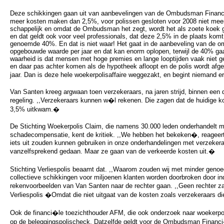
Deze schikkingen gaan uit van aanbevelingen van de Ombudsman Financi
meer kosten maken dan 2,5%, voor polissen gesloten voor 2008 niet meer 
schappelijk en omdat de Ombudsman het zegt, wordt het als zoete koek g
en dat geldt ook voor veel professionals, dat deze 2,5% in de plaats komt
genoemde 40%. En dat is niet waar! Het gaat in de aanbeveling van de
opgebouwde waarde per jaar en dat kan enorm oplopen, terwijl de 40% ga
waarheid is dat mensen met hoge premies en lange looptijden vaak niet
en daar pas achter komen als de hypotheek afloopt en de polis wordt afger
jaar. Dan is deze hele woekerpolisaffaire weggezakt, en begint niemand e
Van Santen kreeg argwaan toen verzekeraars, na jaren strijd, binnen een
regeling. ,,Verzekeraars kunnen w�l rekenen. Die zagen dat de huidige 
3,5% uitkwam.�
De Stichting Woekerpolis Claim, die namens 30.000 leden onderhandelt m
schadecompensatie, kent de kritiek. ,,We hebben het bekeken�, reageer
iets uit zouden kunnen gebruiken in onze onderhandelingen met verzekera
vanzelfsprekend gedaan. Maar ze gaan van de verkeerde kosten uit.�
Stichting Verliespolis beaamt dat. ,,Waarom zouden wij met minder gen
collectieve schikkingen voor miljoenen klanten worden doorbroken door i
rekenvoorbeelden van Van Santen naar de rechter gaan. ,,Geen rechter 
Verliespolis �Omdat die niet uitgaat van de kosten zoals verzekeraars
Ook de financi�le toezichthouder AFM, die ook onderzoek naar woekerpo
op de beleggingspolischeck. Datzelfde geldt voor de Ombudsman Financi�