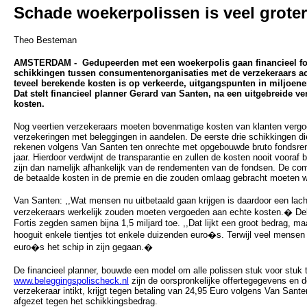
Schade woekerpolissen is veel groter
Theo Besteman
AMSTERDAM - Gedupeerden met een woekerpolis gaan financieel fors
schikkingen tussen consumentenorganisaties met de verzekeraars a
teveel berekende kosten is op verkeerde, uitgangspunten in miljoen
Dat stelt financieel planner Gerard van Santen, na een uitgebreide v
kosten.
Nog veertien verzekeraars moeten bovenmatige kosten van klanten vergo
verzekeringen met beleggingen in aandelen. De eerste drie schikkingen di
rekenen volgens Van Santen ten onrechte met opgebouwde bruto fondsre
jaar. Hierdoor verdwijnt de transparantie en zullen de kosten nooit voora
zijn dan namelijk afhankelijk van de rendementen van de fondsen. De co
de betaalde kosten in de premie en die zouden omlaag gebracht moeten 
Van Santen: ,,Wat mensen nu uitbetaald gaan krijgen is daardoor een lache
verzekeraars werkelijk zouden moeten vergoeden aan echte kosten.� Del
Fortis zegden samen bijna 1,5 miljard toe. ,,Dat lijkt een groot bedrag, m
hooguit enkele tientjes tot enkele duizenden euro�s. Terwijl veel mense
euro�s het schip in zijn gegaan.�
De financieel planner, bouwde een model om alle polissen stuk voor stuk 
www.beleggingspolischeck.nl
zijn de oorspronkelijke offertegegevens en 
verzekeraar intikt, krijgt tegen betaling van 24,95 Euro volgens Van Sant
afgezet tegen het schikkingsbedrag.