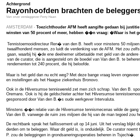
Achtergrond
Rayonhoofden brachten de belegger
Van onze verslaggever Ferry Haan
AMSTERDAM -
Toezichthouder AFM heeft aangifte gedaan bij justit
winsten van 50 procent of meer, hebben ��n vraag: �Waar is het 
Tennistoernooidirecteur Ren� van den B. heeft voor minstens 50 miljoen
twaalfhonderd mensen, zo luidt de verdenking van de AFM. Het zou zel
gaan, waarbij hij �de ene deelnemer uitbetaalde met geld van de andere d
van de curator, die is aangesteld om de boedel van Van den B. te behere
rendementen tot 240 procent, die hij beloofde.
Maar is het geld dan nu echt weg? Met deze bange vraag leven ongevee
en instellingen als het Haagse ziekenhuis Bronovo.
Ook in de Hilversumse tenniswereld zet men zich schrap. Van den B. spon
Oremans. Ook is hij de geldschieter achter het Hilversumse tennistoernooi
gesponsord door Van den B.�s oude werkgever Intervaluta.
Minstens ��n relatie van de Hilversumse tennismecenas wilde de gang va
Van den B. vanwege de ruim zes miljoen die hij van de man tegoed zou h
De rechtbank sprak het faillissement uit op 14 juni. Uit het verslag blijk
derden om te beleggen. Waar dit geld is, is onduidelijk. De curator noemt
P. zou de beleggingen in grondsaneringsoperaties beheren in Tsjechi�.