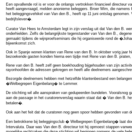
Een opvallende rol is er voor de onlangs vertrokken financieel directeur v
heeft aangevraagd, melden anonieme beleggers. Broer Wim, die namens h
het beleggingsvehikel van Van den B., heeft op 11 juni ontslag genomen. 
bedrijfsleven�.
Curator Van Hees te Amsterdam legt in zijn verslag uit dat Van den B. 
onderhielden. Zelfs de belangrijkste tegenstander van Van den B., degene 
gemaakt tijdens de wijnproefseminars die hij organiseerde rond de �Joha
bijeenkomst zich.
Ook in Spanje wonen klanten van Rene van den B. In oktober vorig jaar hi
bezoekende gasten konden hierna een tijdje met Rene van den B. praten,
Rene van den B. heeft zelf geen boekhouding bijgehouden van zijn activite
rayonhoofden de adressen gekregen en heeft alle deelnemers aangeschre
Bezorgde deelnemers hebben met hetzelfde klantenbestand een belangenve
�Welbegrepen Eigenbelang� te Lemmer.
De stichting wil alle aanspraken van gedupeerden bundelen. Vooralsnog ga
aan de passage in het curatorenverslag waarin staat dat � Van den B. het
betalen�.
Ook aan het feit dat de curatoren nog geen spoor hebben gevonden van d
Een betrokkene bij beleggingsclub � Welbegrepen Eigenbelang� laat doo
Intervaluta. Daar was Van den B. directeur tot hij opmoest stappen vanw
mogelijke rechtzaken die deze stichting wil beginnen namens de vele bel