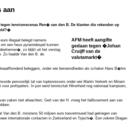
s aan
ie tegen tennismecenas Ren� van den B. De klanten die rekenden op
geld?�
AFM heeft aangifte
 euro illegaal belegd namens
fs om een heus pyramidespel kunnen
gedaan tegen �Johan
eelnemer�, zo blijkt uit het verslag
Cruijff van de
n. Zo haalde Van den B. de
valutamarkt�
r twaalfhonderd beleggers, onder wie beroemdheden als schaker Hans B�hm
sorde persoonlijk tal van toptennissers onder wie Martin Verkerk en Miriam
 voor profspelers. In juni werd tennisclub Hilverheid nog nationaal kampioen,
n zaken niet afwachten. Gert van der H. vroeg het faillissement aan van
ebben.
t dat Van den B. minstens 50 miljoen euro toevertrouwd had gekregen van
 twee internationale contacten in Zwitserland en Tsjechi�. Een zekere Dragan