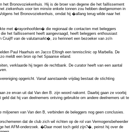
an het Bronovoziekenhuis. Hij is de broer van degene die het faillissement
et ziekenhuis voor ten minste enkele tonnen zou hebben deelgenomen in
Volgens het Bronovoziekenhuis, omdat hij �allang terug wilde naar het
werkte met �rayonhoofden� die regionaal de contacten met beleggers
die het faillissement heeft aangevraagd, heeft beleggers enthousiast
n Cruijff van de valutamarkt�, zo herinnert een bezoeker van zo'n
elden Paul Haarhuis en Jacco Eltingh een tennisclinic op Marbella. De
 zo meldt een bron op het Spaanse eiland.
iten, verklaarde hij tegen de rechtbank. De curator heeft van een aantal
ven.
reniging opgericht. Vanaf aanstaande vrijdag bestaat de stichting
an ze ervan uit dat Van den B. zijn woord nakomt. Daarbij gaan ze voorbij
 geld dat hij van deelnemers ontving gebruikte om andere deelnemers uit te
e miljoenen van Van den B, verbinden de beleggers nog geen conclusies.
rschemeren dat de club zich wil richten op de rol van Vermogensbeheerder
ege het AFM-onderzoek. �Daar moet toch geld zijn?�, peinst hij over de
eggers.