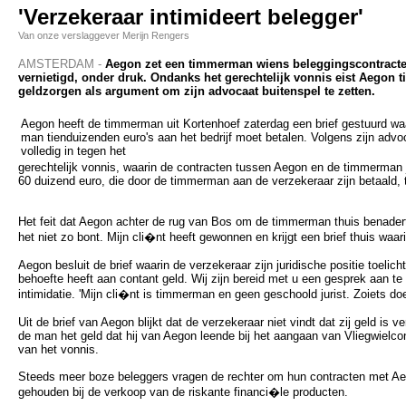
'Verzekeraar intimideert belegger'
Van onze verslaggever Merijn Rengers
AMSTERDAM -
Aegon zet een timmerman wiens beleggingscontracten
vernietigd, onder druk. Ondanks het gerechtelijk vonnis eist Aegon 
geldzorgen als argument om zijn advocaat buitenspel te zetten.
Aegon heeft de timmerman uit Kortenhoef zaterdag een brief gestuurd wa
man tienduizenden euro's aan het bedrijf moet betalen. Volgens zijn advoc
volledig in tegen het
gerechtelijk vonnis, waarin de contracten tussen Aegon en de timmerman 
60 duizend euro, die door de timmerman aan de verzekeraar zijn betaald, 
Het feit dat Aegon achter de rug van Bos om de timmerman thuis benadert, i
het niet zo bont. Mijn cli�nt heeft gewonnen en krijgt een brief thuis waari
Aegon besluit de brief waarin de verzekeraar zijn juridische positie toeli
behoefte heeft aan contant geld. Wij zijn bereid met u een gesprek aan t
intimidatie. 'Mijn cli�nt is timmerman en geen geschoold jurist. Zoiets doe 
Uit de brief van Aegon blijkt dat de verzekeraar niet vindt dat zij geld is
de man het geld dat hij van Aegon leende bij het aangaan van Vliegwielco
van het vonnis.
Steeds meer boze beleggers vragen de rechter om hun contracten met Aego
gehouden bij de verkoop van de riskante financi�le producten.