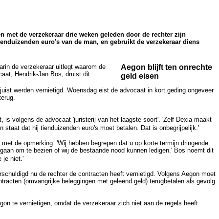
 met de verzekeraar drie weken geleden door de rechter zijn
tienduizenden euro's van de man, en gebruikt de verzekeraar diens
arin de verzekeraar uitlegt waarom de
Aegon blijft ten onrechte
aat, Hendrik-Jan Bos, druist dit
geld eisen
juist werden vernietigd. Woensdag eist de advocaat in kort geding ongeveer
terug.
s volgens de advocaat 'juristerij van het laagste soort'. 'Zelf Dexia maakt
n staat dat hij tienduizenden euro's moet betalen. Dat is onbegrijpelijk.'
cht met de opmerking: 'Wij hebben begrepen dat u op korte termijn dringende
e gaan om te bezien of wij de bestaande nood kunnen ledigen.' Bos noemt dit
je niet.'
 verschuldigd nu de rechter de contracten heeft vernietigd. Volgens Aegon moet
ntracten (omvangrijke beleggingen met geleend geld) terugbetalen als gevolg
n te vernietigen, omdat de verzekeraar zich niet aan de regels heeft