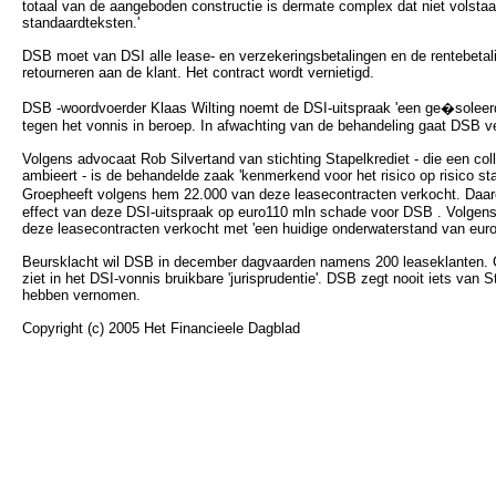
totaal van de aangeboden constructie is dermate complex dat niet volst
standaardteksten.'
DSB moet van DSI alle lease- en verzekeringsbetalingen en de rentebetali
retourneren aan de klant. Het contract wordt vernietigd.
DSB -woordvoerder Klaas Wilting noemt de DSI-uitspraak 'een ge�soleerd
tegen het vonnis in beroep. In afwachting van de behandeling gaat DSB ve
Volgens advocaat Rob Silvertand van stichting Stapelkrediet - die een c
ambieert - is de behandelde zaak 'kenmerkend voor het risico op risico s
Groepheeft volgens hem 22.000 van deze leasecontracten verkocht. Daar
effect van deze DSI-uitspraak op euro110 mln schade voor DSB . Volgen
deze leasecontracten verkocht met 'een huidige onderwaterstand van euro
Beursklacht wil DSB in december dagvaarden namens 200 leaseklanten. 
ziet in het DSI-vonnis bruikbare 'jurisprudentie'. DSB zegt nooit iets van S
hebben vernomen.
Copyright (c) 2005 Het Financieele Dagblad