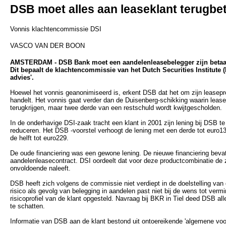
DSB moet alles aan leaseklant terugbe
Vonnis klachtencommissie DSI
VASCO VAN DER BOON
AMSTERDAM - DSB Bank moet een aandelenleasebelegger zijn betaald
Dit bepaalt de klachtencommissie van het Dutch Securities Institute (D
advies'.
Hoewel het vonnis geanonimiseerd is, erkent DSB dat het om zijn leasep
handelt. Het vonnis gaat verder dan de Duisenberg-schikking waarin lease
terugkrijgen, maar twee derde van een restschuld wordt kwijtgescholden.
In de onderhavige DSI-zaak tracht een klant in 2001 zijn lening bij DSB t
reduceren. Het DSB -voorstel verhoogt de lening met een derde tot euro13
de helft tot euro229.
De oude financiering was een gewone lening. De nieuwe financiering beva
aandelenleasecontract. DSI oordeelt dat voor deze productcombinatie de z
onvoldoende naleeft.
DSB heeft zich volgens de commissie niet verdiept in de doelstelling van
risico als gevolg van belegging in aandelen past niet bij de wens tot verm
risicoprofiel van de klant opgesteld. Navraag bij BKR in Tiel deed DSB all
te schatten.
Informatie van DSB aan de klant bestond uit ontoereikende 'algemene voor