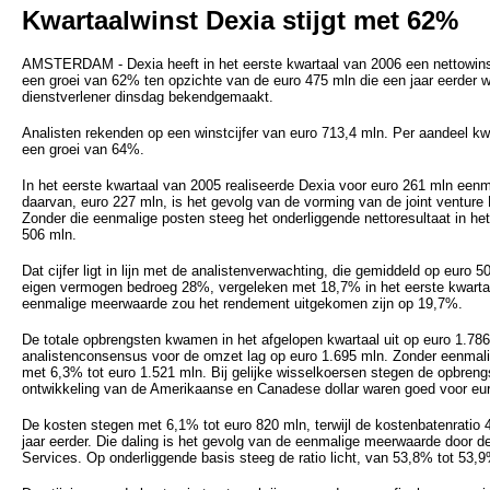
Kwartaalwinst Dexia stijgt met 62%
AMSTERDAM - Dexia heeft in het eerste kwartaal van 2006 een nettowins
een groei van 62% ten opzichte van de euro 475 mln die een jaar eerder w
dienstverlener dinsdag bekendgemaakt.
Analisten rekenden op een winstcijfer van euro 713,4 mln. Per aandeel kw
een groei van 64%.
In het eerste kwartaal van 2005 realiseerde Dexia voor euro 261 mln eenm
daarvan, euro 227 mln, is het gevolg van de vorming van de joint venture
Zonder die eenmalige posten steeg het onderliggende nettoresultaat in he
506 mln.
Dat cijfer ligt in lijn met de analistenverwachting, die gemiddeld op euro 
eigen vermogen bedroeg 28%, vergeleken met 18,7% in het eerste kwart
eenmalige meerwaarde zou het rendement uitgekomen zijn op 19,7%.
De totale opbrengsten kwamen in het afgelopen kwartaal uit op euro 1.786
analistenconsensus voor de omzet lag op euro 1.695 mln. Zonder eenmal
met 6,3% tot euro 1.521 mln. Bij gelijke wisselkoersen stegen de opbren
ontwikkeling van de Amerikaanse en Canadese dollar waren goed voor euro
De kosten stegen met 6,1% tot euro 820 mln, terwijl de kostenbatenrati
jaar eerder. Die daling is het gevolg van de eenmalige meerwaarde door 
Services. Op onderliggende basis steeg de ratio licht, van 53,8% tot 53,