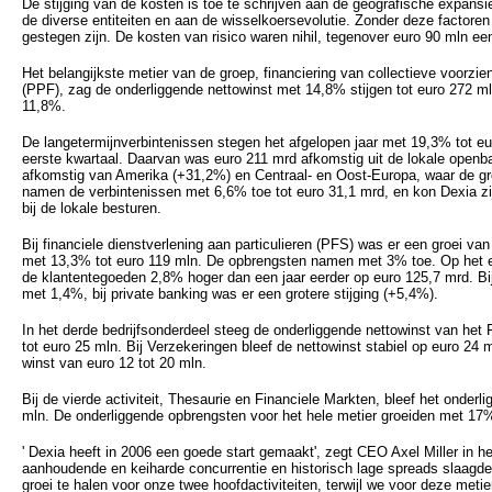
De stijging van de kosten is toe te schrijven aan de geografische expansie
de diverse entiteiten en aan de wisselkoersevolutie. Zonder deze factor
gestegen zijn. De kosten van risico waren nihil, tegenover euro 90 mln een
Het belangijkste metier van de groep, financiering van collectieve voorzie
(PPF), zag de onderliggende nettowinst met 14,8% stijgen tot euro 272 
11,8%.
De langetermijnverbintenissen stegen het afgelopen jaar met 19,3% tot eu
eerste kwartaal. Daarvan was euro 211 mrd afkomstig uit de lokale openba
afkomstig van Amerika (+31,2%) en Centraal- en Oost-Europa, waar de gro
namen de verbintenissen met 6,6% toe tot euro 31,1 mrd, en kon Dexia 
bij de lokale besturen.
Bij financiele dienstverlening aan particulieren (PFS) was er een groei van
met 13,3% tot euro 119 mln. De opbrengsten namen met 3% toe. Op het ei
de klantentegoeden 2,8% hoger dan een jaar eerder op euro 125,7 mrd. Bi
met 1,4%, bij private banking was er een grotere stijging (+5,4%).
In het derde bedrijfsonderdeel steeg de onderliggende nettowinst van het
tot euro 25 mln. Bij Verzekeringen bleef de nettowinst stabiel op euro 24 
winst van euro 12 tot 20 mln.
Bij de vierde activiteit, Thesaurie en Financiele Markten, bleef het onderli
mln. De onderliggende opbrengsten voor het hele metier groeiden met 17
' Dexia heeft in 2006 een goede start gemaakt', zegt CEO Axel Miller in h
aanhoudende en keiharde concurrentie en historisch lage spreads slaagden
groei te halen voor onze twee hoofdactiviteiten, terwijl we voor deze met