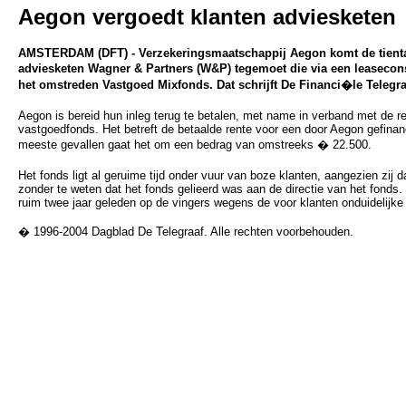
Aegon vergoedt klanten adviesketen
AMSTERDAM (DFT) - Verzekeringsmaatschappij Aegon komt de tienta
adviesketen Wagner & Partners (W&P) tegemoet die via een leasecon
het omstreden Vastgoed Mixfonds. Dat schrijft De Financi�le Telegra
Aegon is bereid hun inleg terug te betalen, met name in verband met de re
vastgoedfonds. Het betreft de betaalde rente voor een door Aegon gefinan
meeste gevallen gaat het om een bedrag van omstreeks � 22.500.
Het fonds ligt al geruime tijd onder vuur van boze klanten, aangezien zi
zonder te weten dat het fonds gelieerd was aan de directie van het fonds
ruim twee jaar geleden op de vingers wegens de voor klanten onduideli
� 1996-2004 Dagblad De Telegraaf. Alle rechten voorbehouden.