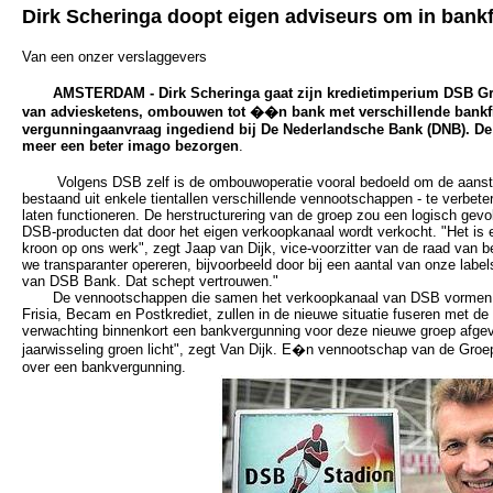
Dirk Scheringa doopt eigen adviseurs om in bankfi
Van een onzer verslaggevers
AMSTERDAM - Dirk Scheringa gaat zijn kredietimperium DSB Gro
van adviesketens, ombouwen tot ��n bank met verschillende bankfil
vergunningaanvraag ingediend bij De Nederlandsche Bank (DNB). De
meer een beter imago bezorgen
.
Volgens DSB zelf is de ombouwoperatie vooral bedoeld om de aanstur
bestaand uit enkele tientallen verschillende vennootschappen - te verbe
laten functioneren. De herstructurering van de groep zou een logisch gevo
DSB-producten dat door het eigen verkoopkanaal wordt verkocht. "Het is e
kroon op ons werk", zegt Jaap van Dijk, vice-voorzitter van de raad van b
we transparanter opereren, bijvoorbeeld door bij een aantal van onze label
van DSB Bank. Dat schept vertrouwen."
De vennootschappen die samen het verkoopkanaal van DSB vormen, wa
Frisia, Becam en Postkrediet, zullen in de nieuwe situatie fuseren met 
verwachting binnenkort een bankvergunning voor deze nieuwe groep afgev
jaarwisseling groen licht", zegt Van Dijk. E�n vennootschap van de Gro
over een bankvergunning.