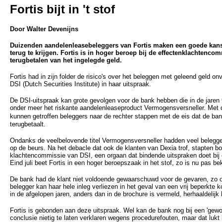
Fortis bijt in 't stof
Door Walter Devenijns
Duizenden aandelenleasebeleggers van Fortis maken een goede kans
terug te krijgen. Fortis is in hoger beroep bij de effectenklachtenco
terugbetalen van het ingelegde geld.
Fortis had in zijn folder de risico's over het beleggen met geleend geld o
DSI (Dutch Securities Institute) in haar uitspraak.
De DSI-uitspraak kan grote gevolgen voor de bank hebben die in de jaren
onder meer het riskante aandelenleaseproduct Vermogensversneller. Met 
kunnen getroffen beleggers naar de rechter stappen met de eis dat de b
terugbetaalt.
Ondanks de veelbelovende titel Vermogensversneller hadden veel belegger
op de beurs. Na het debacle dat ook de klanten van Dexia trof, stapten b
klachtencommissie van DSI, een orgaan dat bindende uitspraken doet bij e
Eind juli beet Fortis in een hoger beroepszaak in het stof, zo is nu pas 
De bank had de klant niet voldoende gewaarschuwd voor de gevaren, zo oo
belegger kan haar hele inleg verliezen in het geval van een vrij beperkte k
in de afgelopen jaren, anders dan in de brochure is vermeld, herhaaldelijk 
Fortis is gebonden aan deze uitspraak. Wel kan de bank nog bij een 'gew
conclusie nietig te laten verklaren wegens procedurefouten, maar dat lukt 