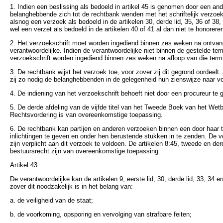
1. Indien een beslissing als bedoeld in artikel 45 is genomen door een a
belanghebbende zich tot de rechtbank wenden met het schriftelijk verzoek
alsnog een verzoek als bedoeld in de artikelen 30, derde lid, 35, 36 of 38, 
wel een verzet als bedoeld in de artikelen 40 of 41 al dan niet te honorere
2. Het verzoekschrift moet worden ingediend binnen zes weken na ontvan
verantwoordelijke. Indien de verantwoordelijke niet binnen de gestelde te
verzoekschrift worden ingediend binnen zes weken na afloop van die termi
3. De rechtbank wijst het verzoek toe, voor zover zij dit gegrond oordeelt.
zij zo nodig de belanghebbenden in de gelegenheid hun zienswijze naar vo
4. De indiening van het verzoekschrift behoeft niet door een procureur te
5. De derde afdeling van de vijfde titel van het Tweede Boek van het Wet
Rechtsvordering is van overeenkomstige toepassing.
6. De rechtbank kan partijen en anderen verzoeken binnen een door haar te
inlichtingen te geven en onder hen berustende stukken in te zenden. De 
zijn verplicht aan dit verzoek te voldoen. De artikelen 8:45, tweede en de
bestuursrecht zijn van overeenkomstige toepassing.
Artikel 43
De verantwoordelijke kan de artikelen 9, eerste lid, 30, derde lid, 33, 34 
zover dit noodzakelijk is in het belang van:
a. de veiligheid van de staat;
b. de voorkoming, opsporing en vervolging van strafbare feiten;