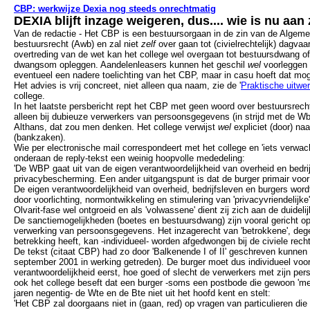
CBP: w
erkwijze Dexia nog steeds onrechtmatig
DEXIA blijft inzage
weigeren, dus.... wie is nu aan 
Van de redactie
-
Het CBP is een bestuursorgaan in de zin van de Algem
bestuursrecht (Awb) en zal niet
zelf
over gaan tot (civielrechtelijk) dagvaa
overtreding van de wet kan het college wel overgaan tot bestuursdwang o
dwangsom opleggen. Aandelenleasers kunnen het geschil
wel
voorleggen 
eventueel een nadere toelichting van het CBP, maar in casu hoeft dat mogelij
Het advies is vrij concreet, niet alleen qua naam, zie de '
Praktische uitwe
college.
In het laatste persbericht rept het CBP met geen woord over bestuursrechte
alleen bij dubieuze verwerkers van persoonsgegevens (in strijd met de 
Althans, dat zou men denken. Het college verwijst
wel
expliciet (door) na
(bankzaken).
Wie per electronische mail correspondeert met het college en 'iets verwac
onderaan de reply-tekst een weinig hoopvolle mededeling:
'De WBP gaat uit van de eigen verantwoordelijkheid van overheid en bedri
privacybescherming. Een ander uitgangspunt is dat de burger primair voo
De eigen verantwoordelijkheid van overheid, bedrijfsleven en burgers wor
door voorlichting, normontwikkeling en stimulering van 'privacyvriendelijke
Olvarit-fase wel ontgroeid en als 'volwassene' dient zij zich aan de duid
De sanctiemogelijkheden (boetes en bestuursdwang) zijn vooral gericht o
verwerking van persoonsgegevens. Het inzagerecht van 'betrokkene', de
betrekking heeft, kan -individueel- worden afgedwongen bij de civiele recht
De tekst (citaat CBP) had zo door 'Balkenende I of II' geschreven kunnen z
september 2001 in werking getreden). De burger moet dus individueel voo
verantwoordelijkheid eerst, hoe goed of slecht de verwerkers met zijn 
ook het college beseft dat een burger -soms een postbode die gewoon 'mee
jaren negentig- de Wte en de Bte niet uit het hoofd kent en stelt:
'Het CBP zal doorgaans niet in (gaan, red) op vragen van particulieren di