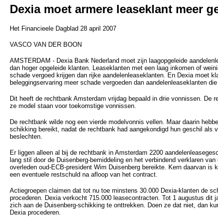
Dexia moet armere leaseklant meer g
Het Financieele Dagblad 28 april 2007
VASCO VAN DER BOON
AMSTERDAM - Dexia Bank Nederland moet zijn laagopgeleide aandelenl
dan hoger opgeleide klanten. Leaseklanten met een laag inkomen of wei
schade vergoed krijgen dan rijke aandelenleaseklanten. En Dexia moet kl
beleggingservaring meer schade vergoeden dan aandelenleaseklanten die 
Dit heeft de rechtbank Amsterdam vrijdag bepaald in drie vonnissen. De r
ze model staan voor toekomstige vonnissen.
De rechtbank wilde nog een vierde modelvonnis vellen. Maar daarin hebb
schikking bereikt, nadat de rechtbank had aangekondigd hun geschil als v
beslechten.
Er liggen alleen al bij de rechtbank in Amsterdam 2200 aandelenleasegesc
lang stil door de Duisenberg-bemiddeling en het verbindend verklaren van 
overleden oud-ECB-president Wim Duisenberg bereikte. Kern daarvan is k
een eventuele restschuld na afloop van het contract.
Actiegroepen claimen dat tot nu toe minstens 30.000 Dexia-klanten de sch
procederen. Dexia verkocht 715.000 leasecontracten. Tot 1 augustus dit 
zich aan de Duisenberg-schikking te onttrekken. Doen ze dat niet, dan k
Dexia procederen.