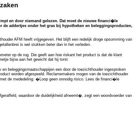
kzaken
impt en door niemand gelezen. Dat moet de nieuwe financi�le
or de addertjes onder het gras bij hypotheken en beleggingsproducten,
ichthouder AFM heeft vrijgegeven. Het blijft een redelijk droge opsomming van
tallenbrei is wel stukken beter dan in het verleden.
ometer op de rug. Die geeft aan hoe riskant het product is dat de klant
etje bijna aan het gewicht dat hij torst.
rs en beleggingsmaatschappijen een door de toezichthouder ingesproken
el product worden afgespeeld. Reclamemakers mogen van de toezichthouder
n met de mededeling: �Loop geen onnodig risico. Lees de financi�le
geraffeld, waardoor de duidelijkheid afneemt�, zegt een woordvoerder van