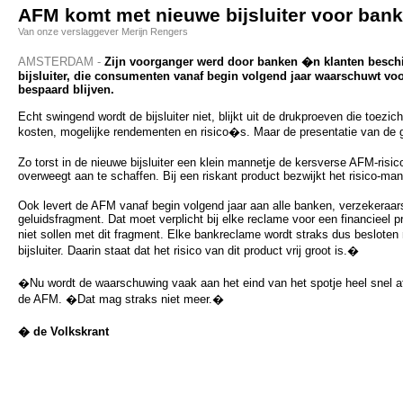
AFM komt met nieuwe bijsluiter voor ban
Van onze verslaggever Merijn Rengers
AMSTERDAM -
Zijn voorganger werd door banken �n klanten besch
bijsluiter, die consumenten vanaf begin volgend jaar waarschuwt vo
bespaard blijven.
Echt swingend wordt de bijsluiter niet, blijkt uit de drukproeven die toez
kosten, mogelijke rendementen en risico�s. Maar de presentatie van de ge
Zo torst in de nieuwe bijsluiter een klein mannetje de kersverse AFM-risic
overweegt aan te schaffen. Bij een riskant product bezwijkt het risico-mann
Ook levert de AFM vanaf begin volgend jaar aan alle banken, verzekeraa
geluidsfragment. Dat moet verplicht bij elke reclame voor een financie
niet sollen met dit fragment. Elke bankreclame wordt straks dus beslote
bijsluiter. Daarin staat dat het risico van dit product vrij groot is.�
�Nu wordt de waarschuwing vaak aan het eind van het spotje heel snel af
de AFM. �Dat mag straks niet meer.�
� de Volkskrant