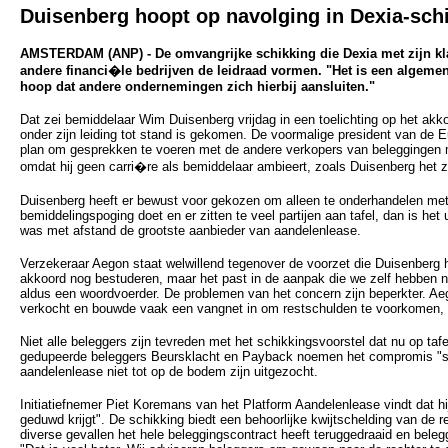
Duisenberg hoopt op navolging in Dexia-sch
AMSTERDAM (ANP) - De omvangrijke schikking die Dexia met zijn klan
andere financi�le bedrijven de leidraad vormen. "Het is een algemene
hoop dat andere ondernemingen zich hierbij aansluiten."
Dat zei bemiddelaar Wim Duisenberg vrijdag in een toelichting op het akk
onder zijn leiding tot stand is gekomen. De voormalige president van de 
plan om gesprekken te voeren met de andere verkopers van beleggingen 
omdat hij geen carri�re als bemiddelaar ambieert, zoals Duisenberg het 
Duisenberg heeft er bewust voor gekozen om alleen te onderhandelen met
bemiddelingspoging doet en er zitten te veel partijen aan tafel, dan is het u
was met afstand de grootste aanbieder van aandelenlease.
Verzekeraar Aegon staat welwillend tegenover de voorzet die Duisenberg
akkoord nog bestuderen, maar het past in de aanpak die we zelf hebben na
aldus een woordvoerder. De problemen van het concern zijn beperkter. Ae
verkocht en bouwde vaak een vangnet in om restschulden te voorkomen, n
Niet alle beleggers zijn tevreden met het schikkingsvoorstel dat nu op tafe
gedupeerde beleggers Beursklacht en Payback noemen het compromis "s
aandelenlease niet tot op de bodem zijn uitgezocht.
Initiatiefnemer Piet Koremans van het Platform Aandelenlease vindt dat hij
geduwd krijgt". De schikking biedt een behoorlijke kwijtschelding van de re
diverse gevallen het hele beleggingscontract heeft teruggedraaid en beleg