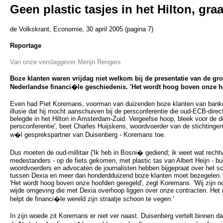
Geen plastic tasjes in het Hilton, gra
de Volkskrant, Economie, 30 april 2005 (pagina 7)
Reportage
Van onze verslaggever Merijn Rengers
Boze klanten waren vrijdag niet welkom bij de presentatie van de gro
Nederlandse financi�le geschiedenis. 'Het wordt hoog boven onze h
Even had Piet Koremans, voorman van duizenden boze klanten van banken
illusie dat hij mocht aanschuiven bij de persconferentie die oud-ECB-dire
belegde in het Hilton in Amsterdam-Zuid. Vergeefse hoop, bleek voor de deu
persconferentie', beet Charles Huijskens, woordvoerder van de stichtinge
w�l gesprekspartner van Duisenberg - Koremans toe.
Dus moeten de oud-millitair ('Ik heb in Bosni� gediend; ik weet wat rechtva
medestanders - op de fiets gekomen, met plastic tas van Albert Heijn - bu
woordvoerders en advocaten de journalisten hebben bijgepraat over het sc
tussen Dexia en meer dan honderdduizend boze klanten moet bezegelen.
'Het wordt hoog boven onze hoofden geregeld', zegt Koremans. 'Wij zijn n
wijde omgeving die met Dexia overhoop liggen over onze contracten. Het 
helpt de financi�le wereld zijn straatje schoon te vegen.'
In zijn woede zit Koremans er niet ver naast. Duisenberg vertelt binnen 