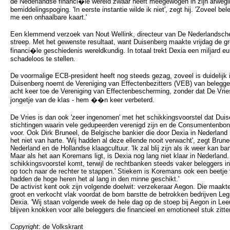
de Nederlandse financi�le wereld zwaar heeft meegewogen in zijn afwegin
bemiddelingspoging. 'In eerste instantie wilde ik niet', zegt hij. 'Zoveel be
me een onhaalbare kaart.'
Een klemmend verzoek van Nout Wellink, directeur van De Nederlandsche
streep. Met het gewenste resultaat, want Duisenberg maakte vrijdag de gr
financi�le geschiedenis wereldkundig. In totaal trekt Dexia een miljard e
schadeloos te stellen.
De voormalige ECB-president heeft nog steeds gezag, zoveel is duidelijk in
Duisenberg noemt de Vereniging van Effectenbezitters (VEB) van belegge
acht keer toe de Vereniging van Effectenbescherming, zonder dat De Vrie
jongetje van de klas - hem ��n keer verbeterd.
De Vries is dan ook 'zeer ingenomen' met het schikkingsvoorstel dat Duis
stichtingen waarin vele gedupeerden verenigd zijn en de Consumentenbond z
voor. Ook Dirk Bruneel, de Belgische bankier die door Dexia in Nederland i
het niet van harte. 'Wij hadden al deze ellende nooit verwacht', zegt Brun
Nederland en de Hollandse klaagcultuur. 'Ik zal blij zijn als ik weer kan ban
Maar als het aan Koremans ligt, is Dexia nog lang niet klaar in Nederland.
schikkingsvoorstel komt, terwijl de rechtbanken steeds vaker beleggers in 
op toch naar de rechter te stappen.' Stiekem is Koremans ook een beetje 
hadden de hoge heren het al lang in den minne geschikt.'
De activist kent ook zijn volgende doelwit: verzekeraar Aegon. Die maakt
groot en verkocht vlak voordat de bom barstte de betrokken bedrijven L
Dexia. 'Wij staan volgende week de hele dag op de stoep bij Aegon in Leeuw
blijven knokken voor alle beleggers die financieel en emotioneel stuk zitten
Copyright
: de Volkskrant