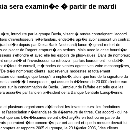
ia sera examin�e � partir de mardi
te, introduite par le groupe Dexia, visant � rendre contraignant l'accord
illiers d'investisseurs n�erlandais, endett�s apr�s avoir souscrit un contrat
(rachet�e depuis par Dexia Bank Nederland) lance � grand renfort de
ts de placer de l'argent emprunt� en actions. Mais avec la crise boursi�re
tisseurs s'effondre et avec elle les espoirs de plus-values. Dans de nombreux
nt emprunt� et l'investisseur se retrouve - parfois lourdement - endett�.
es: d�faut de conseil, m�thodes de ventes agressives voire mensong�res,
.. "De tr�s nombreux clients, aux revenus modestes et totalement
ture du montage que lorsqu'il a implos�, alors que lors de la signature du
rme la soci�t� Leaseproces, qui assure la d�fense de 20.000 d'entre eux.
cas sur la condamnation de Dexia. L'ampleur de l'affaire est telle que les
sera assur�e par l'ancien pr�sident de la Banque Centrale Europ�enne,
d et plusieurs organismes d�fendant les investisseurs: les fondations
t l'association n�erlandaise de d�tenteurs de titres. Cet accord - qui ne
�voit que ses b�n�ficiaires seront d�charg�s en tout ou en partie du
rats pourraient �tre concern�s par cet accord et que la mesure devrait lui
 comptes et rapports 2005 du groupe, le 20 f�vrier 2006, "des clients