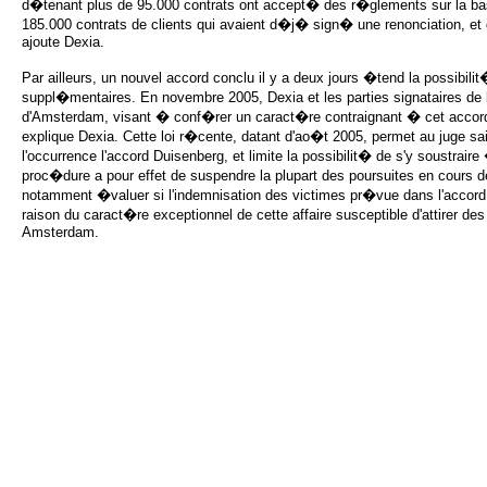
d�tenant plus de 95.000 contrats ont accept� des r�glements sur la base
185.000 contrats de clients qui avaient d�j� sign� une renonciation, et 
ajoute Dexia.
Par ailleurs, un nouvel accord conclu il y a deux jours �tend la possibi
suppl�mentaires. En novembre 2005, Dexia et les parties signataires de 
d'Amsterdam, visant � conf�rer un caract�re contraignant � cet accord,
explique Dexia. Cette loi r�cente, datant d'ao�t 2005, permet au juge
l'occurrence l'accord Duisenberg, et limite la possibilit� de s'y soustraire
proc�dure a pour effet de suspendre la plupart des poursuites en cours de
notamment �valuer si l'indemnisation des victimes pr�vue dans l'accord
raison du caract�re exceptionnel de cette affaire susceptible d'attirer 
Amsterdam.