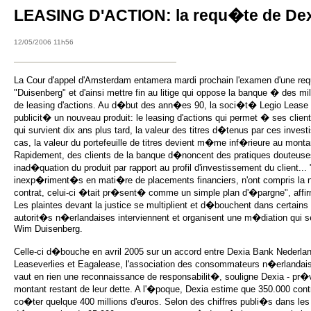
LEASING D'ACTION: la requ�te de Dex
12/05/2006 11h56
La Cour d'appel d'Amsterdam entamera mardi prochain l'examen d'une requ�
"Duisenberg" et d'ainsi mettre fin au litige qui oppose la banque � des m
de leasing d'actions. Au d�but des ann�es 90, la soci�t� Legio Lease 
publicit� un nouveau produit: le leasing d'actions qui permet � ses clien
qui survient dix ans plus tard, la valeur des titres d�tenus par ces inves
cas, la valeur du portefeuille de titres devient m�me inf�rieure au monta
Rapidement, des clients de la banque d�noncent des pratiques douteus
inad�quation du produit par rapport au profil d'investissement du client.
inexp�riment�s en mati�re de placements financiers, n'ont compris la na
contrat, celui-ci �tait pr�sent� comme un simple plan d'�pargne", affi
Les plaintes devant la justice se multiplient et d�bouchent dans certains 
autorit�s n�erlandaises interviennent et organisent une m�diation qui 
Wim Duisenberg.
Celle-ci d�bouche en avril 2005 sur un accord entre Dexia Bank Nederlan
Leaseverlies et Eagalease, l'association des consommateurs n�erlandais e
vaut en rien une reconnaissance de responsabilit�, souligne Dexia - pr
montant restant de leur dette. A l'�poque, Dexia estime que 350.000 cont
co�ter quelque 400 millions d'euros. Selon des chiffres publi�s dans les