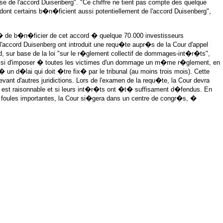
 de l'accord Duisenberg". "Ce chiffre ne tient pas compte des quelque
dont certains b�n�ficient aussi potentiellement de l'accord Duisenberg",
lit� de b�n�ficier de cet accord � quelque 70.000 investisseurs
l'accord Duisenberg ont introduit une requ�te aupr�s de la Cour d'appel
 sur base de la loi "sur le r�glement collectif de dommages-int�r�ts",
 saisi d'imposer � toutes les victimes d'un dommage un m�me r�glement, en
 � un d�lai qui doit �tre fix� par le tribunal (au moins trois mois). Cette
vant d'autres juridictions. Lors de l'examen de la requ�te, la Cour devra
 est raisonnable et si leurs int�r�ts ont �t� suffisament d�fendus. En
des foules importantes, la Cour si�gera dans un centre de congr�s, �