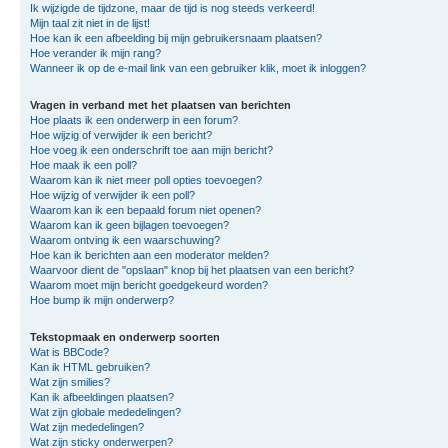
Ik wijzigde de tijdzone, maar de tijd is nog steeds verkeerd!
Mijn taal zit niet in de lijst!
Hoe kan ik een afbeelding bij mijn gebruikersnaam plaatsen?
Hoe verander ik mijn rang?
Wanneer ik op de e-mail link van een gebruiker klik, moet ik inloggen?
Vragen in verband met het plaatsen van berichten
Hoe plaats ik een onderwerp in een forum?
Hoe wijzig of verwijder ik een bericht?
Hoe voeg ik een onderschrift toe aan mijn bericht?
Hoe maak ik een poll?
Waarom kan ik niet meer poll opties toevoegen?
Hoe wijzig of verwijder ik een poll?
Waarom kan ik een bepaald forum niet openen?
Waarom kan ik geen bijlagen toevoegen?
Waarom ontving ik een waarschuwing?
Hoe kan ik berichten aan een moderator melden?
Waarvoor dient de "opslaan" knop bij het plaatsen van een bericht?
Waarom moet mijn bericht goedgekeurd worden?
Hoe bump ik mijn onderwerp?
Tekstopmaak en onderwerp soorten
Wat is BBCode?
Kan ik HTML gebruiken?
Wat zijn smilies?
Kan ik afbeeldingen plaatsen?
Wat zijn globale mededelingen?
Wat zijn mededelingen?
Wat zijn sticky onderwerpen?