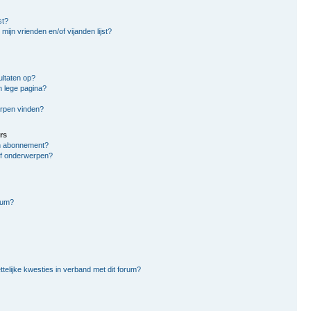
st?
mijn vrienden en/of vijanden lijst?
ltaten op?
n lege pagina?
erpen vinden?
rs
en abonnement?
of onderwerpen?
rum?
ttelijke kwesties in verband met dit forum?