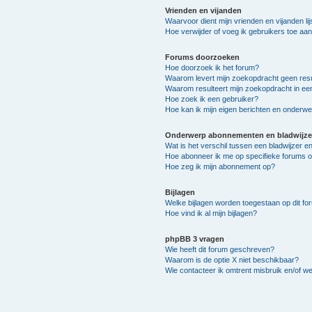
Vrienden en vijanden
Waarvoor dient mijn vrienden en vijanden lij
Hoe verwijder of voeg ik gebruikers toe aan 
Forums doorzoeken
Hoe doorzoek ik het forum?
Waarom levert mijn zoekopdracht geen resu
Waarom resulteert mijn zoekopdracht in ee
Hoe zoek ik een gebruiker?
Hoe kan ik mijn eigen berichten en onderw
Onderwerp abonnementen en bladwijze
Wat is het verschil tussen een bladwijzer 
Hoe abonneer ik me op specifieke forums 
Hoe zeg ik mijn abonnement op?
Bijlagen
Welke bijlagen worden toegestaan op dit fo
Hoe vind ik al mijn bijlagen?
phpBB 3 vragen
Wie heeft dit forum geschreven?
Waarom is de optie X niet beschikbaar?
Wie contacteer ik omtrent misbruik en/of we