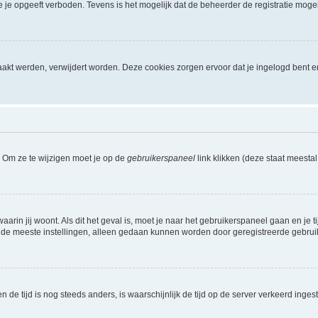
je opgeeft verboden. Tevens is het mogelijk dat de beheerder de registratie mogel
akt werden, verwijdert worden. Deze cookies zorgen ervoor dat je ingelogd bent e
. Om ze te wijzigen moet je op de
gebruikerspaneel
link klikken (deze staat meesta
waarin jij woont. Als dit het geval is, moet je naar het gebruikerspaneel gaan en 
 de meeste instellingen, alleen gedaan kunnen worden door geregistreerde gebruiker
 en de tijd is nog steeds anders, is waarschijnlijk de tijd op de server verkeerd in