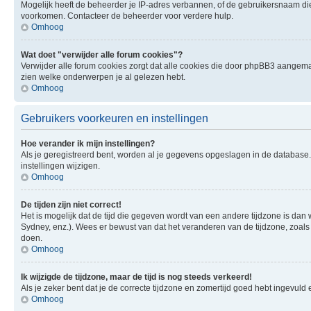
Mogelijk heeft de beheerder je IP-adres verbannen, of de gebruikersnaam die 
voorkomen. Contacteer de beheerder voor verdere hulp.
Omhoog
Wat doet "verwijder alle forum cookies"?
Verwijder alle forum cookies zorgt dat alle cookies die door phpBB3 aangema
zien welke onderwerpen je al gelezen hebt.
Omhoog
Gebruikers voorkeuren en instellingen
Hoe verander ik mijn instellingen?
Als je geregistreerd bent, worden al je gegevens opgeslagen in de database
instellingen wijzigen.
Omhoog
De tijden zijn niet correct!
Het is mogelijk dat de tijd die gegeven wordt van een andere tijdzone is dan 
Sydney, enz.). Wees er bewust van dat het veranderen van de tijdzone, zoals
doen.
Omhoog
Ik wijzigde de tijdzone, maar de tijd is nog steeds verkeerd!
Als je zeker bent dat je de correcte tijdzone en zomertijd goed hebt ingevuld
Omhoog