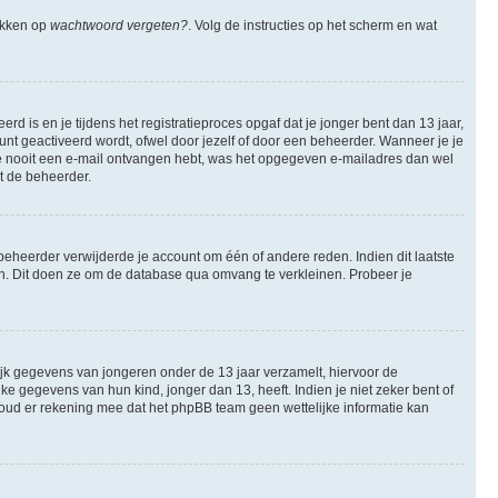
likken op
wachtwoord vergeten?
. Volg de instructies op het scherm en wat
 is en je tijdens het registratieproces opgaf dat je jonger bent dan 13 jaar,
nt geactiveerd wordt, ofwel door jezelf of door een beheerder. Wanneer je je
 je nooit een e-mail ontvangen hebt, was het opgegeven e-mailadres dan wel
et de beheerder.
eheerder verwijderde je account om één of andere reden. Indien dit laatste
ren. Dit doen ze om de database qua omvang te verkleinen. Probeer je
lijk gegevens van jongeren onder de 13 jaar verzamelt, hiervoor de
 gegevens van hun kind, jonger dan 13, heeft. Indien je niet zeker bent of
 Houd er rekening mee dat het phpBB team geen wettelijke informatie kan