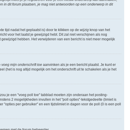
in dit forum plaatsen, je mag niet antwoorden op een onderwerp in dit
e tijd nadat het geplaatst is) door te klikken op de
wijzig
knop van het
ht voor het laatst je gewijzigd hebt. Dit zal niet verschijnen als nog
gewijzigd hebben. Het verwijderen van een bericht is niet meer mogelijk
e
voeg mijn onderschrift toe
aanvinken als je een bericht plaatst. Je kunt er
 (het is nog altijd mogelijk om het onderschrift uit te schakelen als je het
zou je een "voeg poll toe" tabblad moeten zijn onderaan het posting-
instens 2 mogelijkheden invullen in het "poll opties"-tekstgedeelte (limiet is
opties per gebruiker" en een tijdslimiet in dagen voor de poll (0 is een poll
te nemen met de forum beheerder.