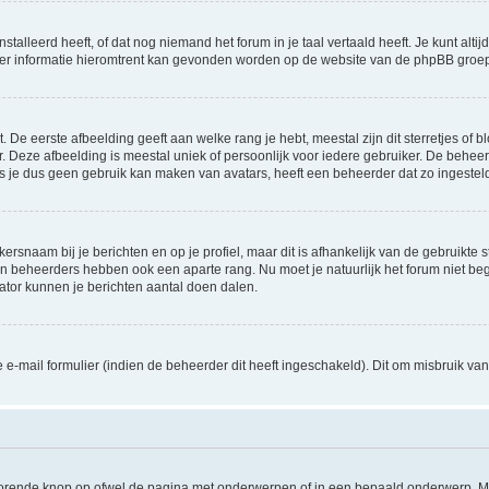
lleerd heeft, of dat nog niemand het forum in je taal vertaald heeft. Je kunt altijd 
 Meer informatie hieromtrent kan gevonden worden op de website van de phpBB groep
De eerste afbeelding geeft aan welke rang je hebt, meestal zijn dit sterretjes of bl
 Deze afbeelding is meestal uniek of persoonlijk voor iedere gebruiker. De behee
 je dus geen gebruik kan maken van avatars, heeft een beheerder dat zo ingesteld
ersnaam bij je berichten en op je profiel, maar dit is afhankelijk van de gebruikt
 en beheerders hebben ook een aparte rang. Nu moet je natuurlijk het forum niet 
rator kunnen je berichten aantal doen dalen.
-mail formulier (indien de beheerder dit heeft ingeschakeld). Dit om misbruik v
jhorende knop op ofwel de pagina met onderwerpen of in een bepaald onderwerp. M