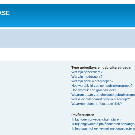
ASE
Type gebruikers en gebruikersgroepen
Wat zijn beheerders?
Wat zijn moderators?
Wat zijn gebruikersgroepen?
Hoe word ik lid van een gebruikersgroep?
Hoe word ik een groepsleider?
Waarom staan verscheidene gebruikersgroe
Wat is de "standaard gebruikersgroep"?
Waarvoor dient de "het team" link?
Privéberichten
Ik kan geen privéberichten sturen!
Ik blijf ongewenste privéberichten ontvange
Ik heb spam of een e-mail met ongepaste i