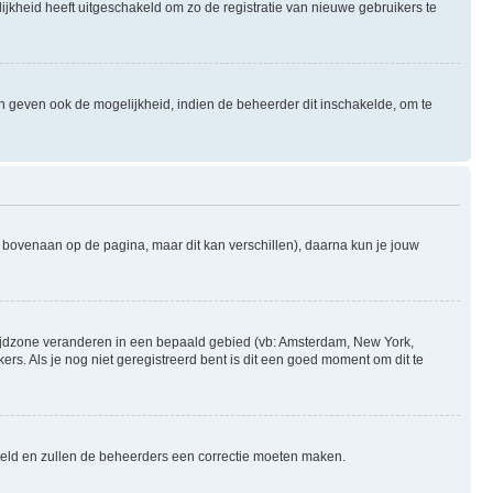
ijkheid heeft uitgeschakeld om zo de registratie van nieuwe gebruikers te
n geven ook de mogelijkheid, indien de beheerder dit inschakelde, om te
l bovenaan op de pagina, maar dit kan verschillen), daarna kun je jouw
je tijdzone veranderen in een bepaald gebied (vb: Amsterdam, New York,
s. Als je nog niet geregistreerd bent is dit een goed moment om dit te
gesteld en zullen de beheerders een correctie moeten maken.