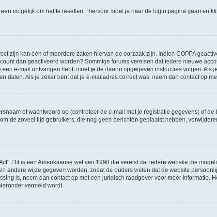
l een mogelijk om het te resetten. Hiervoor moet je naar de login pagina gaan en k
ct zijn kan één of meerdere zaken hiervan de oorzaak zijn. Indien COPPA geactiveerd
je account dan geactiveerd worden? Sommige forums vereisen dat iedere nieuwe accou
 je een e-mail ontvangen hebt, moet je de daarin opgegeven instructies volgen. Als
oen dalen. Als je zeker bent dat je e-mailadres correct was, neem dan contact op m
naam of wachtwoord op (controleer de e-mail met je registratie gegevens) of de b
ms om de zoveel tijd gebruikers, die nog geen berichten geplaatst hebben, verwijde
Act". Dit is een Amerikaanse wet van 1998 die vereist dat iedere website die moge
en andere wijze gegeven worden, zodat de ouders weten dat de website persoonlijke
passing is, neem dan contact op met een juridisch raadgever voor meer informatie.
 hieronder vermeld wordt.