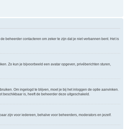
de beheerder contacteren om zeker te zijn dat je niet verbannen bent. Het is
uiken. Zo kun je bijvoorbeeld een avatar opgeven, privéberichten sturen,
bruiken. Om ingelogd te blijven, moet je bij het inloggen de optie aanvinken.
niet beschikbaar is, heeft de beheerder deze uitgeschakeld.
tbaar zijn voor iedereen, behalve voor beheerders, moderators en jezelf.