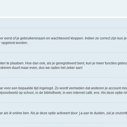
er eerst of je gebruikersnaam en wachtwoord kloppen. Indien ze correct zijn kun je 
er opgelost worden.
hten te plaatsen. Hoe dan ook, als je geregistreerd bent, kun je meer functies gebr
istreren duurt maar even, dus we raden het zeker aan!
maar voor een bepaalde tijd ingelogd. Zo wordt vermeden dat anderen je account mis
jvoorbeeld op school, in de bibliotheek, in een internet café, enz. Als deze optie 
r als ik online ben
. Als je deze optie activeert door
ja
aan te duiden, zal je onzich