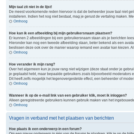
Mijn taal zit niet in de lijst!
De meest voorkomende reden hiervoor is dat de beheerder jouw taal niet geïnsta
installeren. Indien het nog niet bestaat, mag je gerust de vertaling maken.
Omhoog
Hoe kan ik een afbeelding bij mijn gebruikersnaam plaatsen?
Er kunnen 2 afbeeldingen bij een gebruikersnaam staan als je berichten leest. 
Hieronder kan nog een tweede afbeelding staan, beter bekend als een avatar.
beslissen deze ook over de manier waarop iemand een avatar kan kiezen. Als
Omhoog
Hoe verander ik mijn rang?
Over het algemeen kun je jouw rang niet wijzigen (deze staat onder je gebruik
je geplaatst hebt, maar bepaalde gebruikers zoals bijvoorbeeld moderators
Dit heeft zelfs mogelijk het tegenovergestelde effect, een beheerder of mode
Omhoog
Wanneer ik op de e-mail link van een gebruiker klik, moet ik inloggen?
Alleen geregistreerde gebruikers kunnen gebruik maken van het ingebouwde e
Omhoog
Vragen in verband met het plaatsen van berichten
Hoe plaats ik een onderwerp in een forum?
Om een nieuw onderwerp in één van de forums te plaatsen, klik je op de bi