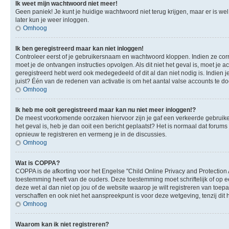
Ik weet mijn wachtwoord niet meer!
Geen paniek! Je kunt je huidige wachtwoord niet terug krijgen, maar er is we
later kun je weer inloggen.
Omhoog
Ik ben geregistreerd maar kan niet inloggen!
Controleer eerst of je gebruikersnaam en wachtwoord kloppen. Indien ze corre
moet je de ontvangen instructies opvolgen. Als dit niet het geval is, moet 
geregistreerd hebt werd ook medegedeeld of dit al dan niet nodig is. Indien
juist? Één van de redenen van activatie is om het aantal valse accounts te d
Omhoog
Ik heb me ooit geregistreerd maar kan nu niet meer inloggen!?
De meest voorkomende oorzaken hiervoor zijn je gaf een verkeerde gebruikers
het geval is, heb je dan ooit een bericht geplaatst? Het is normaal dat foru
opnieuw te registreren en vermeng je in de discussies.
Omhoog
Wat is COPPA?
COPPA is de afkorting voor het Engelse "Child Online Privacy and Protection 
toestemming heeft van de ouders. Deze toestemming moet schriftelijk of op e
deze wet al dan niet op jou of de website waarop je wilt registreren van toe
verschaffen en ook niet het aanspreekpunt is voor deze wetgeving, tenzij dit
Omhoog
Waarom kan ik niet registreren?