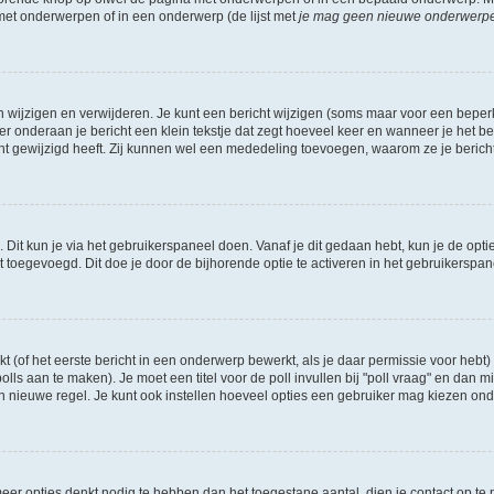
 met onderwerpen of in een onderwerp (de lijst met
je mag geen nieuwe onderwerpen 
n wijzigen en verwijderen. Je kunt een bericht wijzigen (soms maar voor een beperkt
r onderaan je bericht een klein tekstje dat zegt hoeveel keer en wanneer je het beric
t gewijzigd heeft. Zij kunnen wel een mededeling toevoegen, waarom ze je bericht 
 Dit kun je via het gebruikerspaneel doen. Vanaf je dit gedaan hebt, kun je de opti
toegevoegd. Dit doe je door de bijhorende optie te activeren in het gebruikerspaneel
of het eerste bericht in een onderwerp bewerkt, als je daar permissie voor hebt) 
polls aan te maken). Je moet een titel voor de poll invullen bij "poll vraag" en dan m
nieuwe regel. Je kunt ook instellen hoeveel opties een gebruiker mag kiezen onder "
e meer opties denkt nodig te hebben dan het toegestane aantal, dien je contact op 