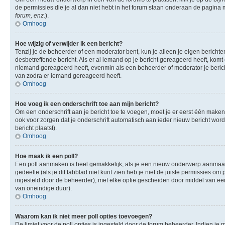
de permissies die je al dan niet hebt in het forum staan onderaan de pagina
forum, enz.
).
Omhoog
Hoe wijzig of verwijder ik een bericht?
Tenzij je de beheerder of een moderator bent, kun je alleen je eigen berichte
desbetreffende bericht. Als er al iemand op je bericht gereageerd heeft, komt e
niemand gereageerd heeft, evenmin als een beheerder of moderator je berich
van zodra er iemand gereageerd heeft.
Omhoog
Hoe voeg ik een onderschrift toe aan mijn bericht?
Om een onderschrift aan je bericht toe te voegen, moet je er eerst één maken.
ook voor zorgen dat je onderschrift automatisch aan ieder nieuw bericht wordt 
bericht plaatst).
Omhoog
Hoe maak ik een poll?
Een poll aanmaken is heel gemakkelijk, als je een nieuw onderwerp aanmaakt (
gedeelte (als je dit tabblad niet kunt zien heb je niet de juiste permissies om 
ingesteld door de beheerder), met elke optie gescheiden door middel van een 
van oneindige duur).
Omhoog
Waarom kan ik niet meer poll opties toevoegen?
De limiet voor de poll opties is ingesteld door de forum beheerder. Indien j