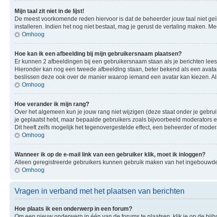
Mijn taal zit niet in de lijst!
De meest voorkomende reden hiervoor is dat de beheerder jouw taal niet geïnsta
installeren. Indien het nog niet bestaat, mag je gerust de vertaling maken.
Omhoog
Hoe kan ik een afbeelding bij mijn gebruikersnaam plaatsen?
Er kunnen 2 afbeeldingen bij een gebruikersnaam staan als je berichten leest. 
Hieronder kan nog een tweede afbeelding staan, beter bekend als een avatar.
beslissen deze ook over de manier waarop iemand een avatar kan kiezen. Als
Omhoog
Hoe verander ik mijn rang?
Over het algemeen kun je jouw rang niet wijzigen (deze staat onder je gebruik
je geplaatst hebt, maar bepaalde gebruikers zoals bijvoorbeeld moderators
Dit heeft zelfs mogelijk het tegenovergestelde effect, een beheerder of mode
Omhoog
Wanneer ik op de e-mail link van een gebruiker klik, moet ik inloggen?
Alleen geregistreerde gebruikers kunnen gebruik maken van het ingebouwde e
Omhoog
Vragen in verband met het plaatsen van berichten
Hoe plaats ik een onderwerp in een forum?
Om een nieuw onderwerp in één van de forums te plaatsen, klik je op de bi