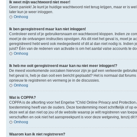
Ik weet mijn wachtwoord niet meer!
Geen paniek! Je kunt je huidige wachtwoord niet terug krijgen, maar er is we
later kun je weer inloggen.
Omhoog
Ik ben geregistreerd maar kan niet inloggen!
Controleer eerst of je gebruikersnaam en wachtwoord kloppen. Indien ze corre
moet je de ontvangen instructies opvolgen. Als dit niet het geval is, moet 
geregistreerd hebt werd ook medegedeeld of dit al dan niet nodig is. Indien
juist? Één van de redenen van activatie is om het aantal valse accounts te d
Omhoog
Ik heb me ooit geregistreerd maar kan nu niet meer inloggen!?
De meest voorkomende oorzaken hiervoor zijn je gaf een verkeerde gebruikers
het geval is, heb je dan ooit een bericht geplaatst? Het is normaal dat foru
opnieuw te registreren en vermeng je in de discussies.
Omhoog
Wat is COPPA?
COPPA is de afkorting voor het Engelse "Child Online Privacy and Protection 
toestemming heeft van de ouders. Deze toestemming moet schriftelijk of op e
deze wet al dan niet op jou of de website waarop je wilt registreren van toe
verschaffen en ook niet het aanspreekpunt is voor deze wetgeving, tenzij dit
Omhoog
Waarom kan ik niet registreren?