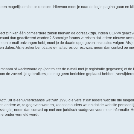
l een mogelijk om het te resetten. Hiervoor moet je naar de login pagina gaan en k
ct zijn kan één of meerdere zaken hiervan de oorzaak zijn. Indien COPPA geactiveerd
je account dan geactiveerd worden? Sommige forums vereisen dat iedere nieuwe accou
 je een e-mail ontvangen hebt, moet je de daarin opgegeven instructies volgen. Als
oen dalen. Als je zeker bent dat je e-mailadres correct was, neem dan contact op m
naam of wachtwoord op (controleer de e-mail met je registratie gegevens) of de b
ms om de zoveel tijd gebruikers, die nog geen berichten geplaatst hebben, verwijde
Act". Dit is een Amerikaanse wet van 1998 die vereist dat iedere website die moge
en andere wijze gegeven worden, zodat de ouders weten dat de website persoonlijke
passing is, neem dan contact op met een juridisch raadgever voor meer informatie.
 hieronder vermeld wordt.