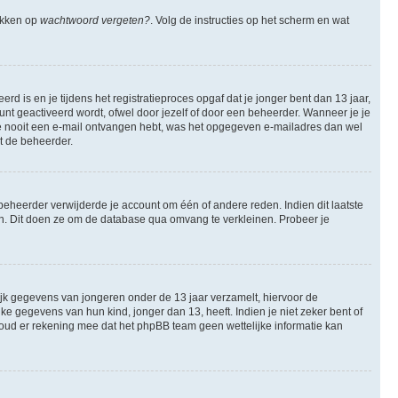
likken op
wachtwoord vergeten?
. Volg de instructies op het scherm en wat
 is en je tijdens het registratieproces opgaf dat je jonger bent dan 13 jaar,
nt geactiveerd wordt, ofwel door jezelf of door een beheerder. Wanneer je je
 je nooit een e-mail ontvangen hebt, was het opgegeven e-mailadres dan wel
et de beheerder.
eheerder verwijderde je account om één of andere reden. Indien dit laatste
ren. Dit doen ze om de database qua omvang te verkleinen. Probeer je
lijk gegevens van jongeren onder de 13 jaar verzamelt, hiervoor de
 gegevens van hun kind, jonger dan 13, heeft. Indien je niet zeker bent of
 Houd er rekening mee dat het phpBB team geen wettelijke informatie kan