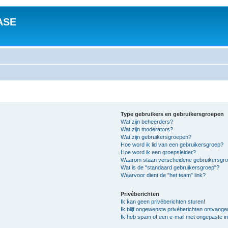
ASE
Type gebruikers en gebruikersgroepen
Wat zijn beheerders?
Wat zijn moderators?
Wat zijn gebruikersgroepen?
Hoe word ik lid van een gebruikersgroep?
Hoe word ik een groepsleider?
Waarom staan verscheidene gebruikersgroe
Wat is de "standaard gebruikersgroep"?
Waarvoor dient de "het team" link?
Privéberichten
Ik kan geen privéberichten sturen!
Ik blijf ongewenste privéberichten ontvange
Ik heb spam of een e-mail met ongepaste i