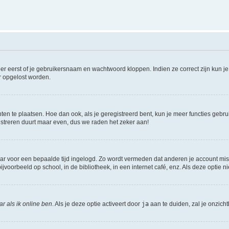
er eerst of je gebruikersnaam en wachtwoord kloppen. Indien ze correct zijn kun je 
er opgelost worden.
hten te plaatsen. Hoe dan ook, als je geregistreerd bent, kun je meer functies gebr
istreren duurt maar even, dus we raden het zeker aan!
maar voor een bepaalde tijd ingelogd. Zo wordt vermeden dat anderen je account mis
jvoorbeeld op school, in de bibliotheek, in een internet café, enz. Als deze optie 
r als ik online ben
. Als je deze optie activeert door
ja
aan te duiden, zal je onzich