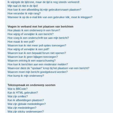
Ik wijzigde de tijdzone, maar de tijd is nog steeds verkeerd!
Mijn taal zit niet in de lijst!
Hoe kan ik een afbeelding bij mijn gebruikersnaam plaatsen?
Hoe verander ik mijn rang?
Wanneer ik op de e-mail link van een gebruiker klik, moet ik inloggen?
Vragen in verband met het plaatsen van berichten
Hoe plaats ik een onderwerp in een forum?
Hoe wijzig of verwijder ik een bericht?
Hoe voeg ik een onderschrift toe aan mijn bericht?
Hoe maak ik een poll?
Waarom kan ik niet meer poll opties toevoegen?
Hoe wijzig of verwijder ik een poll?
Waarom kan ik een bepaald forum niet openen?
Waarom kan ik geen bijlagen toevoegen?
Waarom ontving ik een waarschuwing?
Hoe kan ik berichten aan een moderator melden?
Waarvoor dient de "opslaan" knop bij het plaatsen van een bericht?
Waarom moet mijn bericht goedgekeurd worden?
Hoe bump ik mijn onderwerp?
Tekstopmaak en onderwerp soorten
Wat is BBCode?
Kan ik HTML gebruiken?
Wat zijn smilies?
Kan ik afbeeldingen plaatsen?
Wat zijn globale mededelingen?
Wat zijn mededelingen?
Wat zijn sticky onderwerpen?