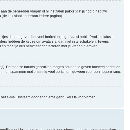
aan de beheerder vragen of hij het talen pakket dat jij nodig hebt wil
 (de link staat onderaan iedere pagina).
okjes die aangeven hoeveel berichten je geplaatst hebt of wat je status is.
rders hebben de keuze om avatars al dan niet in te schakelen. Tevens
 en moet je dus hem/haar contacteren met je vragen hierover.
e stijl). De meeste forums gebruiken rangen om aan te geven hoeveel berichten
beginnen spammen met onzinnig veel berichten, gewoon voor een hogere rang.
an het e-mail systeem door anonieme gebruikers te voorkomen.
ogelijk moet je je registreren voor je een nieuw onderwerp kan aanmaken,