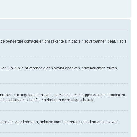
de beheerder contacteren om zeker te zijn dat je niet verbannen bent. Het is
uiken. Zo kun je bijvoorbeeld een avatar opgeven, privéberichten sturen,
bruiken. Om ingelogd te blijven, moet je bij het inloggen de optie aanvinken.
niet beschikbaar is, heeft de beheerder deze uitgeschakeld.
tbaar zijn voor iedereen, behalve voor beheerders, moderators en jezelf.