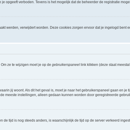
je opgeeft verboden. Tevens is het mogelijk dat de beheerder de registratie mogel
akt werden, verwijdert worden. Deze cookies zorgen ervoor dat je ingelogd bent e
. Om ze te wijzigen moet je op de
gebruikerspaneel
link klikken (deze staat meesta
waarin jij woont. Als dit het geval is, moet je naar het gebruikerspaneel gaan en 
 de meeste instellingen, alleen gedaan kunnen worden door geregistreerde gebruiker
 en de tijd is nog steeds anders, is waarschijnlijk de tijd op de server verkeerd in