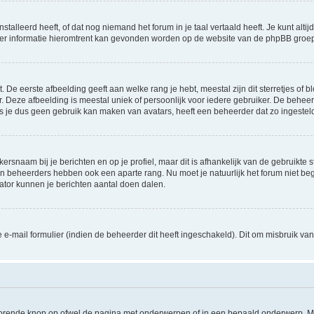
lleerd heeft, of dat nog niemand het forum in je taal vertaald heeft. Je kunt altijd 
 Meer informatie hieromtrent kan gevonden worden op de website van de phpBB groep
De eerste afbeelding geeft aan welke rang je hebt, meestal zijn dit sterretjes of bl
 Deze afbeelding is meestal uniek of persoonlijk voor iedere gebruiker. De behee
 je dus geen gebruik kan maken van avatars, heeft een beheerder dat zo ingesteld
ersnaam bij je berichten en op je profiel, maar dit is afhankelijk van de gebruikt
 en beheerders hebben ook een aparte rang. Nu moet je natuurlijk het forum niet 
rator kunnen je berichten aantal doen dalen.
-mail formulier (indien de beheerder dit heeft ingeschakeld). Dit om misbruik v
jhorende knop op ofwel de pagina met onderwerpen of in een bepaald onderwerp. M