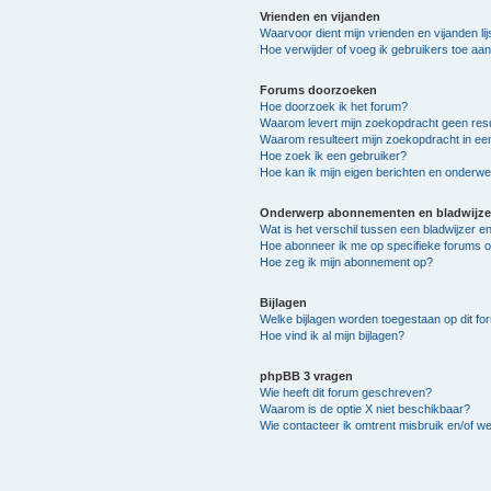
Vrienden en vijanden
Waarvoor dient mijn vrienden en vijanden lij
Hoe verwijder of voeg ik gebruikers toe aan 
Forums doorzoeken
Hoe doorzoek ik het forum?
Waarom levert mijn zoekopdracht geen resu
Waarom resulteert mijn zoekopdracht in ee
Hoe zoek ik een gebruiker?
Hoe kan ik mijn eigen berichten en onderw
Onderwerp abonnementen en bladwijze
Wat is het verschil tussen een bladwijzer 
Hoe abonneer ik me op specifieke forums 
Hoe zeg ik mijn abonnement op?
Bijlagen
Welke bijlagen worden toegestaan op dit fo
Hoe vind ik al mijn bijlagen?
phpBB 3 vragen
Wie heeft dit forum geschreven?
Waarom is de optie X niet beschikbaar?
Wie contacteer ik omtrent misbruik en/of we