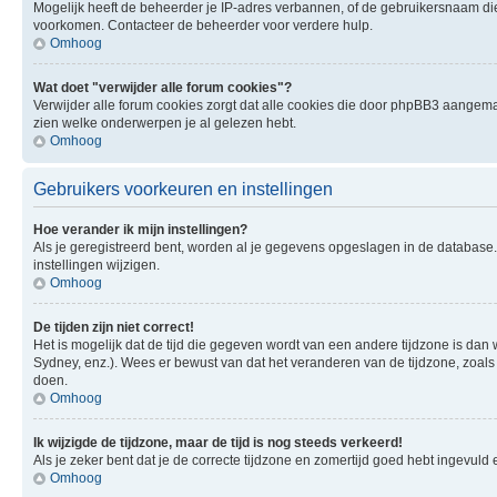
Mogelijk heeft de beheerder je IP-adres verbannen, of de gebruikersnaam die 
voorkomen. Contacteer de beheerder voor verdere hulp.
Omhoog
Wat doet "verwijder alle forum cookies"?
Verwijder alle forum cookies zorgt dat alle cookies die door phpBB3 aangema
zien welke onderwerpen je al gelezen hebt.
Omhoog
Gebruikers voorkeuren en instellingen
Hoe verander ik mijn instellingen?
Als je geregistreerd bent, worden al je gegevens opgeslagen in de database
instellingen wijzigen.
Omhoog
De tijden zijn niet correct!
Het is mogelijk dat de tijd die gegeven wordt van een andere tijdzone is dan 
Sydney, enz.). Wees er bewust van dat het veranderen van de tijdzone, zoals
doen.
Omhoog
Ik wijzigde de tijdzone, maar de tijd is nog steeds verkeerd!
Als je zeker bent dat je de correcte tijdzone en zomertijd goed hebt ingevuld
Omhoog