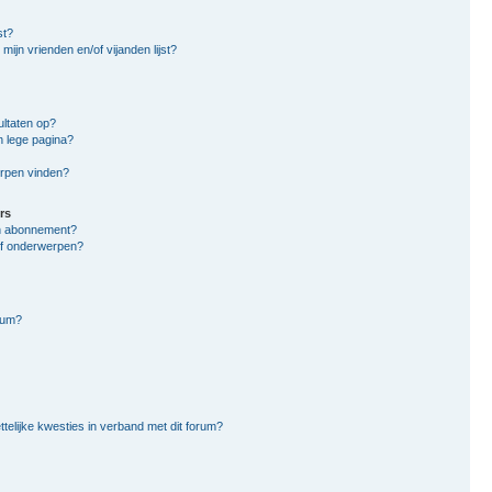
st?
mijn vrienden en/of vijanden lijst?
ltaten op?
n lege pagina?
erpen vinden?
rs
en abonnement?
of onderwerpen?
rum?
ttelijke kwesties in verband met dit forum?