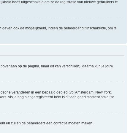
ijkheid heeft uitgeschakeld om zo de registratie van nieuwe gebruikers te
n geven ook de mogelijkheid, indien de beheerder dit inschakelde, om te
l bovenaan op de pagina, maar dit kan verschillen), daarna kun je jouw
je tijdzone veranderen in een bepaald gebied (vb: Amsterdam, New York,
s. Als je nog niet geregistreerd bent is dit een goed moment om dit te
gesteld en zullen de beheerders een correctie moeten maken.