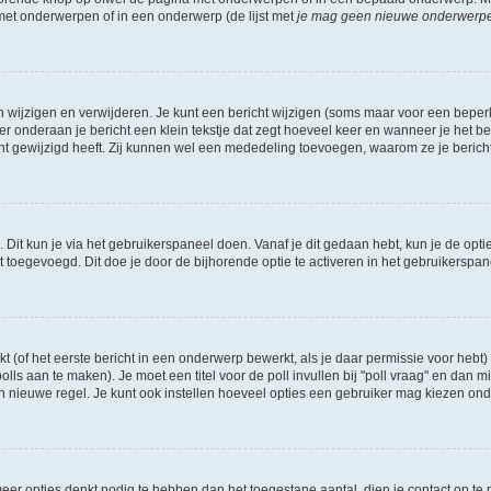
 met onderwerpen of in een onderwerp (de lijst met
je mag geen nieuwe onderwerpen 
n wijzigen en verwijderen. Je kunt een bericht wijzigen (soms maar voor een beperkt
r onderaan je bericht een klein tekstje dat zegt hoeveel keer en wanneer je het beric
t gewijzigd heeft. Zij kunnen wel een mededeling toevoegen, waarom ze je bericht 
 Dit kun je via het gebruikerspaneel doen. Vanaf je dit gedaan hebt, kun je de opti
toegevoegd. Dit doe je door de bijhorende optie te activeren in het gebruikerspaneel
of het eerste bericht in een onderwerp bewerkt, als je daar permissie voor hebt) 
polls aan te maken). Je moet een titel voor de poll invullen bij "poll vraag" en dan m
nieuwe regel. Je kunt ook instellen hoeveel opties een gebruiker mag kiezen onder "
e meer opties denkt nodig te hebben dan het toegestane aantal, dien je contact op 