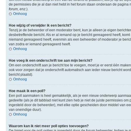
de permissies die je al dan niet hebt in het forum staan onderaan de pagina
forum, enz.
).
Omhoog
Hoe wijzig of verwijder ik een bericht?
Tenzij je de beheerder of een moderator bent, kun je alleen je eigen berichte
desbetreffende bericht. Als er al iemand op je bericht gereageerd heeft, komt e
niemand gereageerd heeft, evenmin als een beheerder of moderator je berich
van zodra er iemand gereageerd heeft.
Omhoog
Hoe voeg ik een onderschrift toe aan mijn bericht?
Om een onderschrift aan je bericht toe te voegen, moet je er eerst één maken.
ook voor zorgen dat je onderschrift automatisch aan ieder nieuw bericht wordt 
bericht plaatst).
Omhoog
Hoe maak ik een poll?
Een poll aanmaken is heel gemakkelijk, als je een nieuw onderwerp aanmaakt (
gedeelte (als je dit tabblad niet kunt zien heb je niet de juiste permissies om 
ingesteld door de beheerder), met elke optie gescheiden door middel van een 
van oneindige duur).
Omhoog
Waarom kan ik niet meer poll opties toevoegen?
De limiet voor de poll opties is ingesteld door de forum beheerder. Indien j