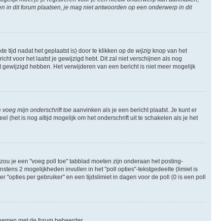
in dit forum plaatsen, je mag niet antwoorden op een onderwerp in dit
e tijd nadat het geplaatst is) door te klikken op de
wijzig
knop van het
ht voor het laatst je gewijzigd hebt. Dit zal niet verschijnen als nog
gewijzigd hebben. Het verwijderen van een bericht is niet meer mogelijk
e
voeg mijn onderschrift toe
aanvinken als je een bericht plaatst. Je kunt er
 (het is nog altijd mogelijk om het onderschrift uit te schakelen als je het
zou je een "voeg poll toe" tabblad moeten zijn onderaan het posting-
instens 2 mogelijkheden invullen in het "poll opties"-tekstgedeelte (limiet is
opties per gebruiker" en een tijdslimiet in dagen voor de poll (0 is een poll
te nemen met de forum beheerder.