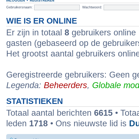
INLOGGEN
•
REGISTREREN
Gebruikersnaam:
Wachtwoord:
WIE IS ER ONLINE
Er zijn in totaal
8
gebruikers online 
gasten (gebaseerd op de gebruikers
Het grootst aantal gebruikers onli
Geregistreerde gebruikers: Geen ge
Legenda:
Beheerders
,
Globale mod
STATISTIEKEN
Totaal aantal berichten
6615
• Tota
leden
1718
• Ons nieuwste lid is
Du