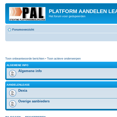
PLATFORM AANDELEN LE
Het forum voor gedupeerden
Forumoverzicht
Toon onbeantwoorde berichten
•
Toon actieve onderwerpen
ALGEMENE INFO
Algemene info
AANDELENLEASE
Dexia
Overige aanbieders