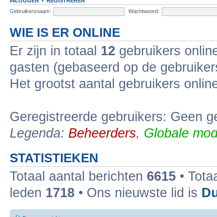
INLOGGEN
•
REGISTREREN
Gebruikersnaam:
Wachtwoord:
WIE IS ER ONLINE
Er zijn in totaal
12
gebruikers online
gasten (gebaseerd op de gebruikers
Het grootst aantal gebruikers onli
Geregistreerde gebruikers: Geen ge
Legenda:
Beheerders
,
Globale mod
STATISTIEKEN
Totaal aantal berichten
6615
• Tota
leden
1718
• Ons nieuwste lid is
Du