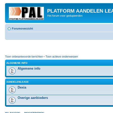
PLATFORM AANDELEN LE
Het forum voor gedupeerden
Forumoverzicht
Toon onbeantwoorde berichten
•
Toon actieve onderwerpen
ALGEMENE INFO
Algemene info
AANDELENLEASE
Dexia
Overige aanbieders