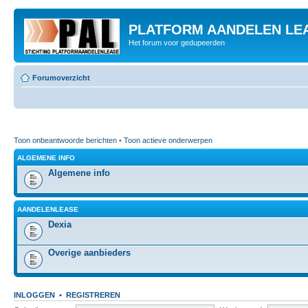
PLATFORM AANDELEN LE
Het forum voor gedupeerden
Forumoverzicht
Toon onbeantwoorde berichten
•
Toon actieve onderwerpen
ALGEMENE INFO
Algemene info
AANDELENLEASE
Dexia
Overige aanbieders
INLOGGEN
•
REGISTREREN