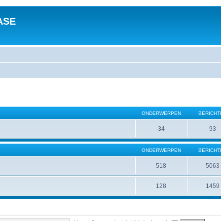
ASE
ONDERWERPEN
BERICHT
34
93
ONDERWERPEN
BERICHT
518
5063
128
1459