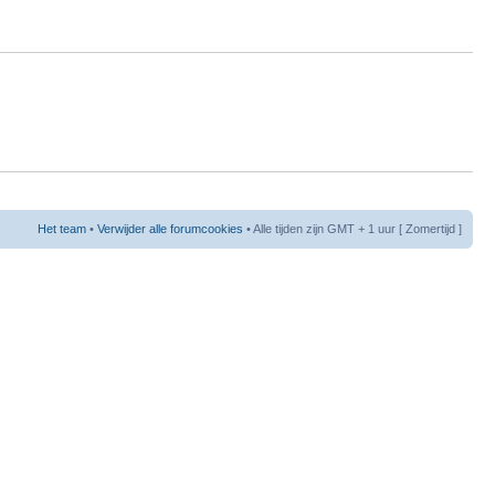
Het team
•
Verwijder alle forumcookies
• Alle tijden zijn GMT + 1 uur [ Zomertijd ]