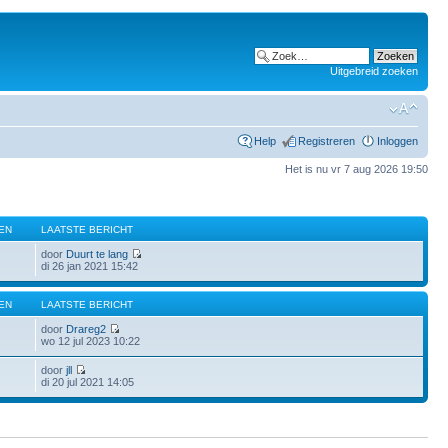
Uitgebreid zoeken
Help
Registreren
Inloggen
Het is nu vr 7 aug 2026 19:50
EN
LAATSTE BERICHT
door
Duurt te lang
di 26 jan 2021 15:42
EN
LAATSTE BERICHT
door
Drareg2
wo 12 jul 2023 10:22
door
jll
di 20 jul 2021 14:05