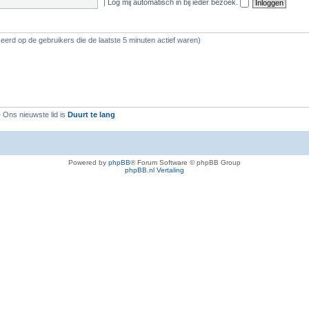
|
Log mij automatisch in bij ieder bezoek.
eerd op de gebruikers die de laatste 5 minuten actief waren)
 Ons nieuwste lid is
Duurt te lang
Powered by
phpBB
® Forum Software © phpBB Group
phpBB.nl Vertaling