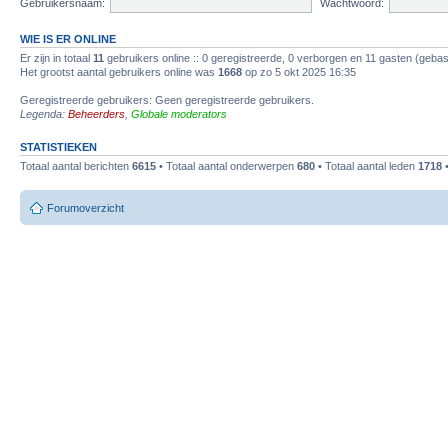
Gebruikersnaam:
Wachtwoord:
WIE IS ER ONLINE
Er zijn in totaal
11
gebruikers online :: 0 geregistreerde, 0 verborgen en 11 gasten (gebas
Het grootst aantal gebruikers online was
1668
op zo 5 okt 2025 16:35
Geregistreerde gebruikers: Geen geregistreerde gebruikers.
Legenda:
Beheerders
,
Globale moderators
STATISTIEKEN
Totaal aantal berichten
6615
• Totaal aantal onderwerpen
680
• Totaal aantal leden
1718
•
Forumoverzicht