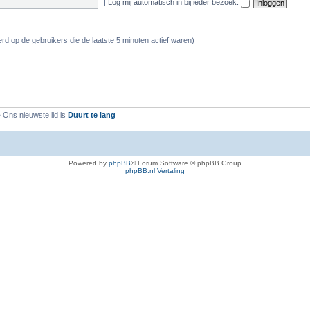
|
Log mij automatisch in bij ieder bezoek.
rd op de gebruikers die de laatste 5 minuten actief waren)
 Ons nieuwste lid is
Duurt te lang
Powered by
phpBB
® Forum Software © phpBB Group
phpBB.nl Vertaling