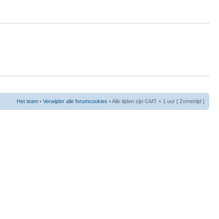
Het team
•
Verwijder alle forumcookies
• Alle tijden zijn GMT + 1 uur [ Zomertijd ]