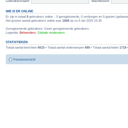
Gebruikersnaam:
Wachtwoord:
WIE IS ER ONLINE
Er zijn in totaal
9
gebruikers online :: 0 geregistreerde, 0 verborgen en 9 gasten (gebasee
Het grootst aantal gebruikers online was
1668
op zo 5 okt 2025 16:35
Geregistreerde gebruikers: Geen geregistreerde gebruikers.
Legenda:
Beheerders
,
Globale moderators
STATISTIEKEN
Totaal aantal berichten
6615
• Totaal aantal onderwerpen
680
• Totaal aantal leden
1718
•
Forumoverzicht