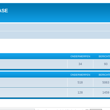
ASE
ONDERWERPEN
BERICHT
34
93
ONDERWERPEN
BERICHT
518
5063
128
1459