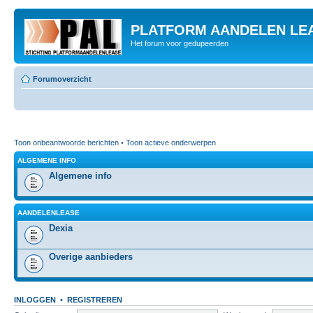
PLATFORM AANDELEN LE
Het forum voor gedupeerden
Forumoverzicht
Toon onbeantwoorde berichten
•
Toon actieve onderwerpen
ALGEMENE INFO
Algemene info
AANDELENLEASE
Dexia
Overige aanbieders
INLOGGEN
•
REGISTREREN