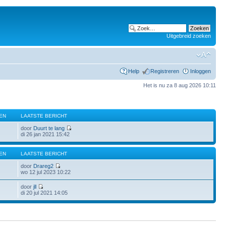
Uitgebreid zoeken
Help
Registreren
Inloggen
Het is nu za 8 aug 2026 10:11
EN
LAATSTE BERICHT
door
Duurt te lang
di 26 jan 2021 15:42
EN
LAATSTE BERICHT
door
Drareg2
wo 12 jul 2023 10:22
door
jll
di 20 jul 2021 14:05