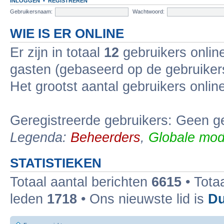
INLOGGEN
•
REGISTREREN
Gebruikersnaam:
Wachtwoord:
WIE IS ER ONLINE
Er zijn in totaal
12
gebruikers online
gasten (gebaseerd op de gebruikers
Het grootst aantal gebruikers onli
Geregistreerde gebruikers: Geen ge
Legenda:
Beheerders
,
Globale mod
STATISTIEKEN
Totaal aantal berichten
6615
• Tota
leden
1718
• Ons nieuwste lid is
Du