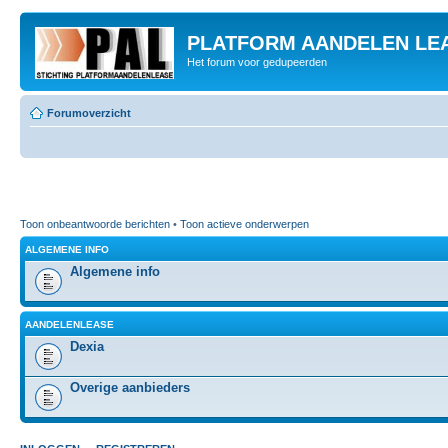
PLATFORM AANDELEN LE
Het forum voor gedupeerden
Forumoverzicht
Toon onbeantwoorde berichten
•
Toon actieve onderwerpen
ALGEMENE INFO
Algemene info
AANDELENLEASE
Dexia
Overige aanbieders