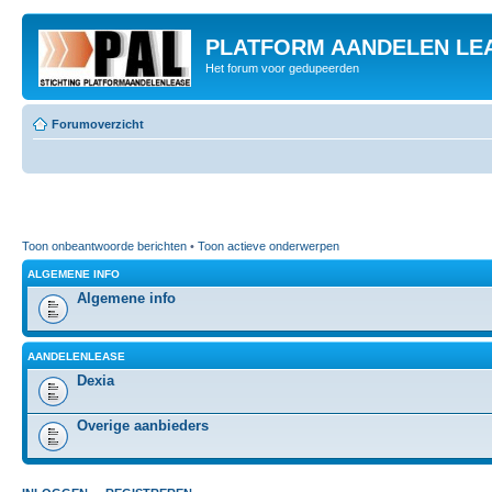
PLATFORM AANDELEN LE
Het forum voor gedupeerden
Forumoverzicht
Toon onbeantwoorde berichten
•
Toon actieve onderwerpen
ALGEMENE INFO
Algemene info
AANDELENLEASE
Dexia
Overige aanbieders