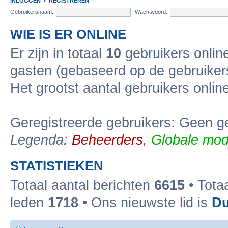
INLOGGEN
•
REGISTREREN
Gebruikersnaam:
Wachtwoord:
WIE IS ER ONLINE
Er zijn in totaal
10
gebruikers online
gasten (gebaseerd op de gebruikers
Het grootst aantal gebruikers onli
Geregistreerde gebruikers: Geen ge
Legenda:
Beheerders
,
Globale mod
STATISTIEKEN
Totaal aantal berichten
6615
• Tota
leden
1718
• Ons nieuwste lid is
Du