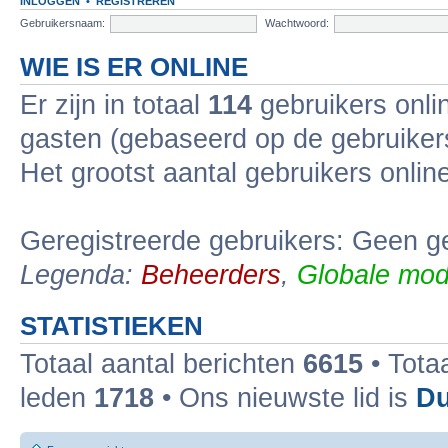
INLOGGEN
•
REGISTREREN
Gebruikersnaam:
Wachtwoord:
WIE IS ER ONLINE
Er zijn in totaal
114
gebruikers onlin
gasten (gebaseerd op de gebruikers
Het grootst aantal gebruikers onli
Geregistreerde gebruikers: Geen ge
Legenda:
Beheerders
,
Globale mod
STATISTIEKEN
Totaal aantal berichten
6615
• Tota
leden
1718
• Ons nieuwste lid is
Du