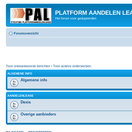
PLATFORM AANDELEN LE
Het forum voor gedupeerden
Forumoverzicht
Toon onbeantwoorde berichten
•
Toon actieve onderwerpen
ALGEMENE INFO
Algemene info
AANDELENLEASE
Dexia
Overige aanbieders