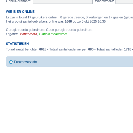
Gebruikersnaam:
Wachtwoord:
WIE IS ER ONLINE
Er zijn in totaal
17
gebruikers online :: 0 geregistreerde, 0 verborgen en 17 gasten (gebas
Het grootst aantal gebruikers online was
1668
op zo 5 okt 2025 16:35
Geregistreerde gebruikers: Geen geregistreerde gebruikers.
Legenda:
Beheerders
,
Globale moderators
STATISTIEKEN
Totaal aantal berichten
6615
• Totaal aantal onderwerpen
680
• Totaal aantal leden
1718
•
Forumoverzicht