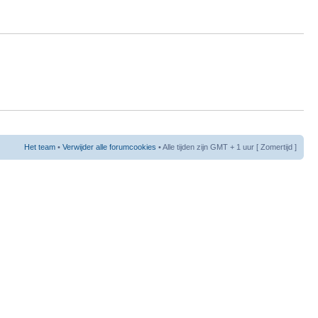
Het team
•
Verwijder alle forumcookies
• Alle tijden zijn GMT + 1 uur [ Zomertijd ]