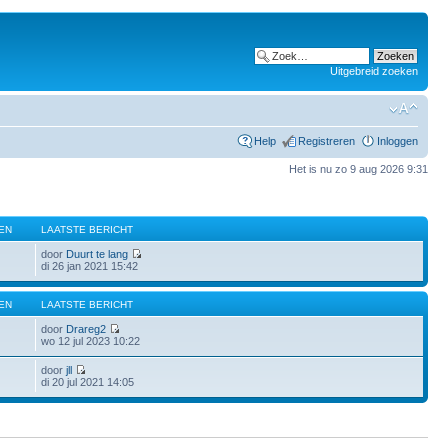
Uitgebreid zoeken
Help
Registreren
Inloggen
Het is nu zo 9 aug 2026 9:31
EN
LAATSTE BERICHT
door
Duurt te lang
di 26 jan 2021 15:42
EN
LAATSTE BERICHT
door
Drareg2
wo 12 jul 2023 10:22
door
jll
di 20 jul 2021 14:05