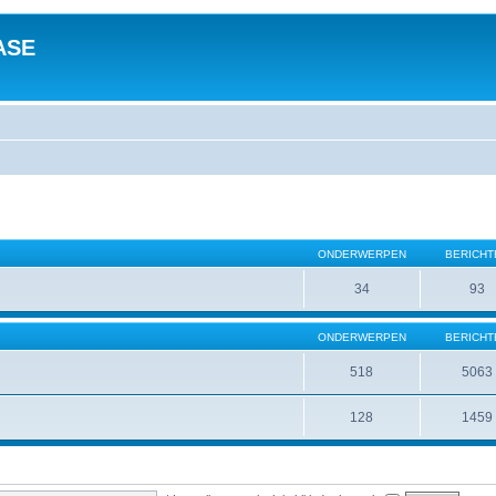
ASE
ONDERWERPEN
BERICHT
34
93
ONDERWERPEN
BERICHT
518
5063
128
1459