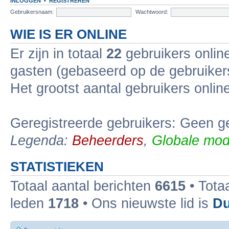
INLOGGEN
•
REGISTREREN
Gebruikersnaam:
Wachtwoord:
WIE IS ER ONLINE
Er zijn in totaal
22
gebruikers online
gasten (gebaseerd op de gebruikers
Het grootst aantal gebruikers onli
Geregistreerde gebruikers: Geen ge
Legenda:
Beheerders
,
Globale mod
STATISTIEKEN
Totaal aantal berichten
6615
• Tota
leden
1718
• Ons nieuwste lid is
Du