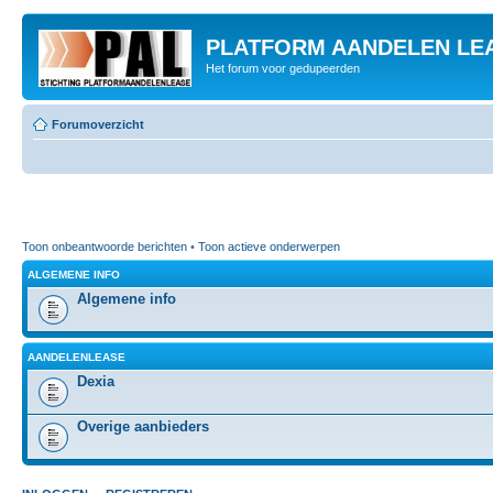
PLATFORM AANDELEN LE
Het forum voor gedupeerden
Forumoverzicht
Toon onbeantwoorde berichten
•
Toon actieve onderwerpen
ALGEMENE INFO
Algemene info
AANDELENLEASE
Dexia
Overige aanbieders