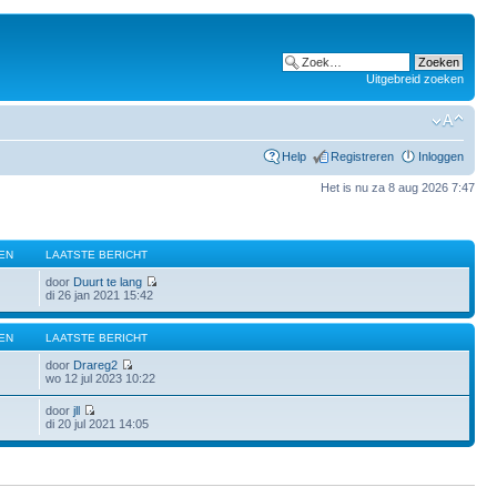
Uitgebreid zoeken
Help
Registreren
Inloggen
Het is nu za 8 aug 2026 7:47
EN
LAATSTE BERICHT
door
Duurt te lang
di 26 jan 2021 15:42
EN
LAATSTE BERICHT
door
Drareg2
wo 12 jul 2023 10:22
door
jll
di 20 jul 2021 14:05