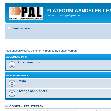
PLATFORM AANDELEN LE
Het forum voor gedupeerden
Forumoverzicht
Toon onbeantwoorde berichten
•
Toon actieve onderwerpen
ALGEMENE INFO
Algemene info
AANDELENLEASE
Dexia
Overige aanbieders
INLOGGEN
•
REGISTREREN