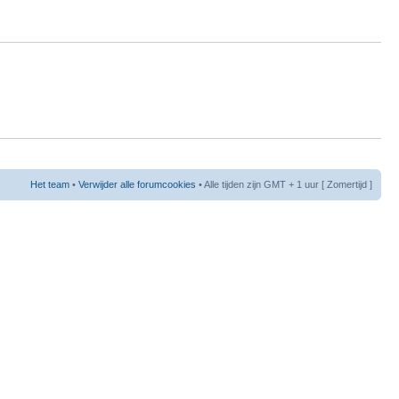
Het team
•
Verwijder alle forumcookies
• Alle tijden zijn GMT + 1 uur [ Zomertijd ]