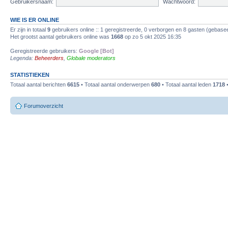
Gebruikersnaam:
Wachtwoord:
WIE IS ER ONLINE
Er zijn in totaal
9
gebruikers online :: 1 geregistreerde, 0 verborgen en 8 gasten (gebasee
Het grootst aantal gebruikers online was
1668
op zo 5 okt 2025 16:35
Geregistreerde gebruikers:
Google [Bot]
Legenda:
Beheerders
,
Globale moderators
STATISTIEKEN
Totaal aantal berichten
6615
• Totaal aantal onderwerpen
680
• Totaal aantal leden
1718
•
Forumoverzicht