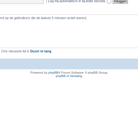
|
Log mij automatisch in bij ieder bezoek.
rd op de gebruikers die de laatste 5 minuten actief waren)
 Ons nieuwste lid is
Duurt te lang
Powered by
phpBB
® Forum Software © phpBB Group
phpBB.nl Vertaling