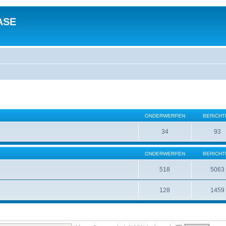
ASE
ONDERWERPEN
BERICHT
34
93
ONDERWERPEN
BERICHT
518
5063
128
1459